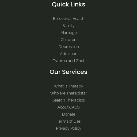
Quick Links
Emotional Health
Family
Marriage
Children
Depression
Addiction
Trauma and Grief
Our Services
What is Therapy
Who are Therapists?
Search Therapists
About CACS
Donate
Terms of Use
Privacy Policy