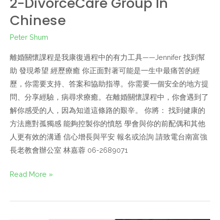
2-DivorceCare Group In
Chinese
Peter Shum
離婚關懷課程是我康復過程中的有力工具——Jennifer 找到幫
助 發現希望 經歷療癒 你正面對著可能是一生中最痛苦的經
歷，你需要支持、答案和協助指導。你需要一個安全的地方提
問、分享經驗，病尋求療癒。在離婚關懷課程中，你會遇到了
解你感受的人，因為知道這條路的艱辛。 你將： 找到健康的
方法應對孤獨感 能夠控製你的憤怒 學會與你的前配偶和其他
人更有效的溝通 信心增長與平安 報名或洽詢 請致電台南富強
長老教會辦公室 林嘉蓉 06-2689071
Read More »