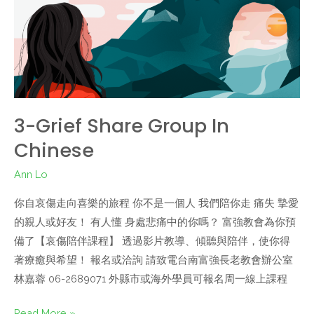
3-Grief Share Group In
Chinese
Ann Lo
你自哀傷走向喜樂的旅程 你不是一個人 我們陪你走 痛失 摯愛
的親人或好友！ 有人懂 身處悲痛中的你嗎？ 富強教會為你預
備了【哀傷陪伴課程】 透過影片教導、傾聽與陪伴，使你得
著療癒與希望！ 報名或洽詢 請致電台南富強長老教會辦公室
林嘉蓉 06-2689071 外縣市或海外學員可報名周一線上課程
Read More »