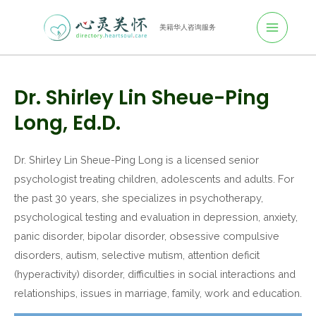
Main
跳
至
美籍华人咨询服务
Menu
内
Post
容
navigation
Dr. Shirley Lin Sheue-Ping
Long, Ed.D.
Dr. Shirley Lin Sheue-Ping Long is a licensed senior
psychologist treating children, adolescents and adults. For
the past 30 years, she specializes in psychotherapy,
psychological testing and evaluation in depression, anxiety,
panic disorder, bipolar disorder, obsessive compulsive
disorders, autism, selective mutism, attention deficit
(hyperactivity) disorder, difficulties in social interactions and
relationships, issues in marriage, family, work and education.