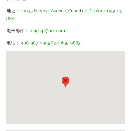
地址：
10045 Imperial Avenue, Cupertino, California 95014,
USA
电子邮件：
longlsp@aol.com
电话：
408-987-0999/510-655-9883