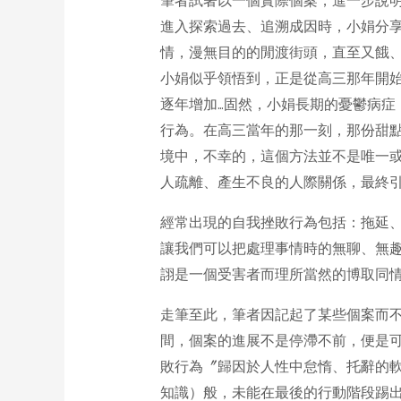
筆者試著以一個實際個案，進一步說明
進入探索過去、追溯成因時，小娟分
情，漫無目的的閒渡街頭，直至又餓
小娟似乎領悟到，正是從高三那年開
逐年增加…固然，小娟長期的憂鬱病
行為。在高三當年的那一刻，那份甜
境中，不幸的，這個方法並不是唯一
人疏離、產生不良的人際關係，最終
經常出現的自我挫敗行為包括：拖延
讓我們可以把處理事情時的無聊、無
詡是一個受害者而理所當然的博取同情
走筆至此，筆者因記起了某些個案而
間，個案的進展不是停滯不前，便是可
敗行為〞歸因於人性中怠惰、托辭的
知識）般，未能在最後的行動階段踢