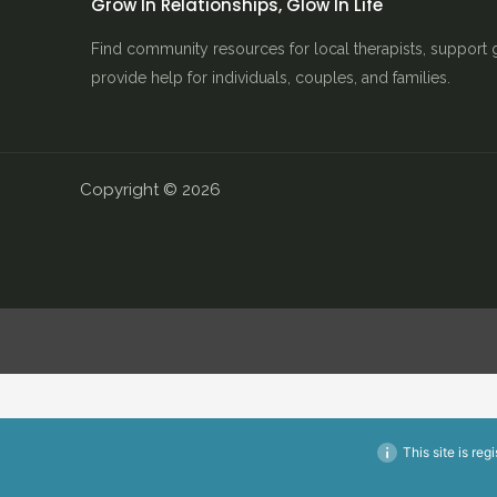
Grow In Relationships, Glow In Life
Find community resources for local therapists, support 
provide help for individuals, couples, and families.
Copyright © 2026
This site is reg