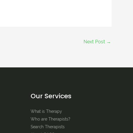
Next Post
→
Our Services
What is Therapy
Who are Therapists?
Search Therapists