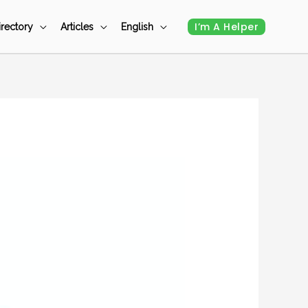
I’m A Helper
irectory
Articles
English