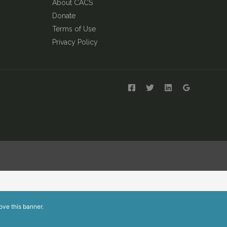
About CACS
Donate
Terms of Use
Privacy Policy
ove this banner
.