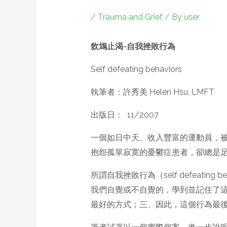
/
Trauma and Grief
/ By
user
飲鴆止渴-自我挫敗行為
Self defeating behaviors
執筆者：許秀美 Helen Hsu, LMFT
出版日： 11/2007
一個如日中天、收入豐富的運動員，
抱怨孤單寂寞的憂鬱症患者，卻總是
所謂自我挫敗行為（self defeat
我們自覺或不自覺的，學到並記住了
最好的方式；三、因此，這個行為最