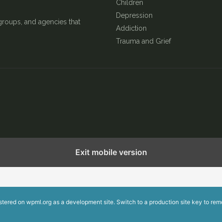
Children
Depression
groups, and agencies that
Addiction
Trauma and Grief
English
繁體中文
简体中文
Exit mobile version
istered on
wpml.org
as a development site. Switch to a production site key to
rem