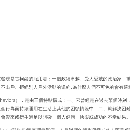
被發現是古柯鹼的服用者；一個政績卓越、受人愛戴的政治家，
足不出戶、拒絕別人戶外活動的邀約…為什麼人們不可免的會有這
ing behaviors），是由三個特點構成：一、它曾經是在過去某
這個行為而持續運用在生活上其他的困頓情境中；二、就解決困
後會帶來或衍生適足以阻礙一個人健康、快樂或成功的不幸結果