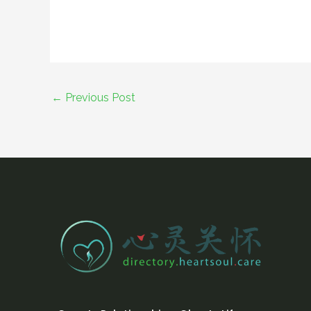
←
Previous Post