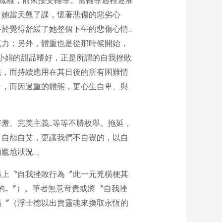
係疏離，前來接受輔導。當輔導過程逐漸
，她當天翹了課，懷著悲傷的惡劣心
於覺得舒緩了她整個下午的悲傷心情…
克力；另外，體重也是從那時候開始，
小娟的甜品嗜好，正是所謂的自我挫敗
法，而持續應用在其日後的所有困難情
升，而因過重的體態，更心生自卑、與
羞、完美主義…等等不勝枚舉。拖延，
；自怨自艾，更讓我們不自覺的，以自
尷尬狀況…。
遇上〝自我挫敗行為〞此一元兇橫梗其
的…〞）。筆者無意苛責或將〝自我挫
易〞（浮士德以出賣靈魂來換取永恆的