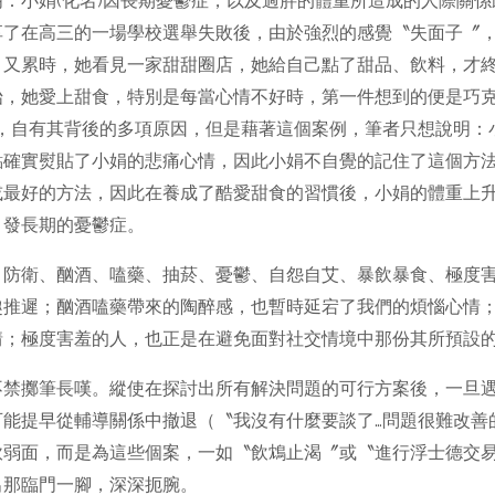
：小娟(化名)因長期憂鬱症，以及過胖的體重所造成的人際關
享了在高三的一場學校選舉失敗後，由於強烈的感覺〝失面子〞
、又累時，她看見一家甜甜圈店，她給自己點了甜品、飲料，才終
始，她愛上甜食，特別是每當心情不好時，第一件想到的便是巧
症，自有其背後的多項原因，但是藉著這個案例，筆者只想說明：
點確實熨貼了小娟的悲痛心情，因此小娟不自覺的記住了這個方
或最好的方法，因此在養成了酷愛甜食的習慣後，小娟的體重上
引發長期的憂鬱症。
、防衛、酗酒、嗑藥、抽菸、憂鬱、自怨自艾、暴飲暴食、極度害
趣推遲；酗酒嗑藥帶來的陶醉感，也暫時延宕了我們的煩惱心情
；極度害羞的人，也正是在避免面對社交情境中那份其所預設的
不禁擲筆長嘆。縱使在探討出所有解決問題的可行方案後，一旦
能提早從輔導關係中撤退（〝我沒有什麼要談了…問題很難改善
軟弱面，而是為這些個案，一如〝飲鴆止渴〞或〝進行浮士德交
出那臨門一腳，深深扼腕。