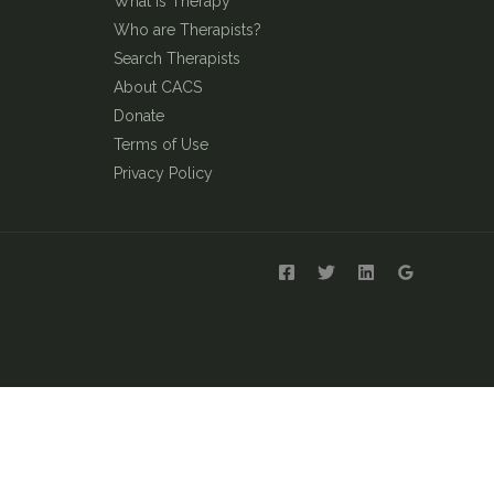
What is Therapy
Who are Therapists?
Search Therapists
About CACS
Donate
Terms of Use
Privacy Policy