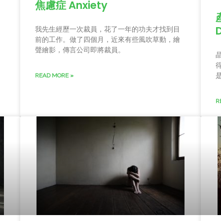
焦慮症 Anxiety
我先生經歷一次裁員，花了一年的功夫才找到目
前的工作。做了四個月，近來有些風吹草動，繪
聲繪影，傳言公司即將裁員。
READ MORE »
R