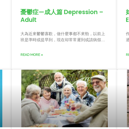
憂鬱症—成人篇 Depression –
Adult
大為近來鬱鬱寡歡，做什麼事都不來勁，以前上
班是準時或提早到，現在却常常遲到或請病假……
READ MORE »
R