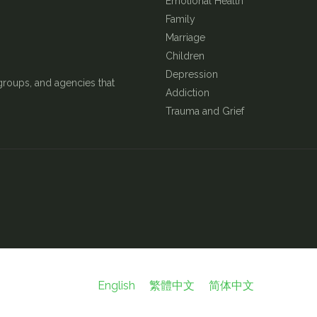
Emotional Health
Family
Marriage
Children
Depression
groups, and agencies that
Addiction
Trauma and Grief
English
繁體中文
简体中文