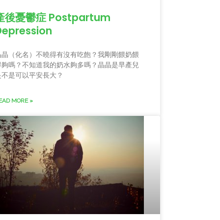
產後憂鬱症 Postpartum
Depression
晶晶（化名）不曉得有沒有吃飽？我剛剛餵奶餵
得夠嗎？不知道我的奶水夠多嗎？晶晶是早產兒
是不是可以平安長大？
EAD MORE »