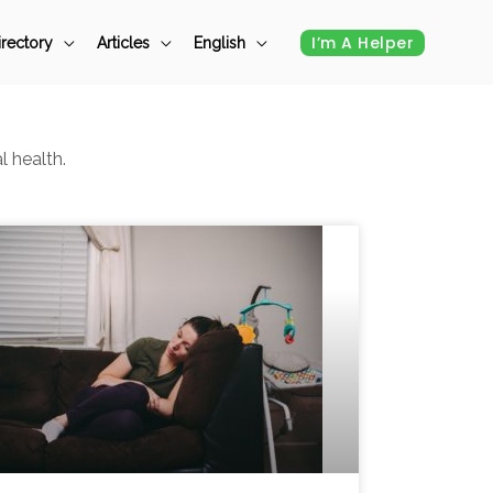
I’m A Helper
irectory
Articles
English
l health.