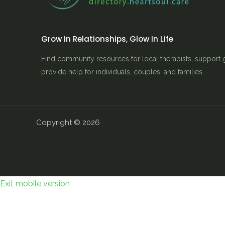
Grow In Relationships, Glow In Life
Find community resources for local therapists, support 
provide help for individuals, couples, and families.
Copyright © 2026
Exit mobile version