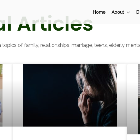
Home
About
D
l Articles
 topics of family, relationships, marriage, teens, elderly menta