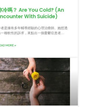
妳冷嗎？ Are You Cold? (An
Encounter With Suicide)
作者是擁有多年輔導經驗的心理治療師。她想透
過一種軟性的訴求，來點出一個憂鬱症患者…..
EAD MORE »