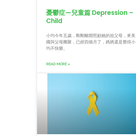
憂鬱症—兒童篇 Depression –
Child
小均今年五歲，剛剛離開照顧她的祖父母，來美
國與父母團聚，已經四個月了，媽媽還是覺得小
均不快樂。
READ MORE »