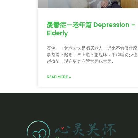
憂鬱症—老年篇 Depression –
Elderly
案例一：黃老太太是獨居老人，近來不管做什麼
事都提不起勁，早上也不想起床，平時睡得少也
起得早，現在更是不管天亮或天黑…
READ MORE »