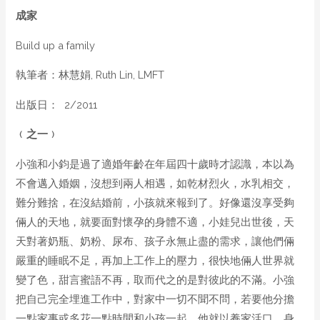
成家
Build up a family
執筆者：林慧娟, Ruth Lin, LMFT
出版日： 2/2011
﹙之一﹚
小強和小鈞是過了適婚年齡在年屆四十歲時才認識，本以為
不會邁入婚姻，沒想到兩人相遇，如乾材烈火，水乳相交，
難分難捨，在沒結婚前，小孩就來報到了。好像還沒享受夠
倆人的天地，就要面對懷孕的身體不適，小娃兒出世後，天
天對著奶瓶、奶粉、尿布、孩子永無止盡的需求，讓他們倆
嚴重的睡眠不足，再加上工作上的壓力，很快地倆人世界就
變了色，甜言蜜語不再，取而代之的是對彼此的不滿。小強
把自己完全埋進工作中，對家中一切不聞不問，若要他分擔
一點家事或多花一點時間和小孩一起，他就以養家活口，身