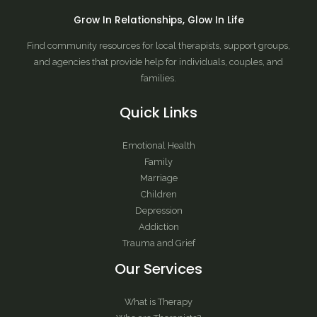
Grow In Relationships, Glow In Life
Find community resources for local therapists, support groups,
and agencies that provide help for individuals, couples, and
families.
Quick Links
Emotional Health
Family
Marriage
Children
Depression
Addiction
Trauma and Grief
Our Services
What is Therapy