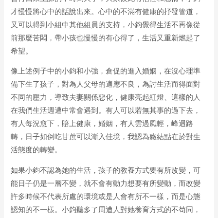
才慢慢將心中的話說出來。心中的不滿有健康的抒發管道，
又可以得到小組中其他組員的支持，小鈞覺得生活不再像從
前那麼苦悶，帶小孩也慢慢的有心得了，生活又重新燃起了
希望。
像上述例子中的小鈞和小強，倉促的進入婚姻，在沒心理準
備下生了孩子，對為人父母的適應不良，為討生活而得面對
不同的壓力，導致夫妻關係惡化，健康亮起紅燈、這樣的人
在我們生活週遭中常會遇到。有人可以若無其事的過下去，
有人每況愈下，賠上健康，婚姻，有人雲過風輕，峰迴路
轉，日子如倒吃甘蔗可以漸入佳境，我認為癥結點在於對生
活態度的轉變。
如果小鈞不認為她的生活，孩子的教養方式要有所改變，可
能日子仍是一層不變，就不會有動力想要有所變動，而改變
許多時候不代表所處的環境或是人會有所不一樣，而是心態
認知的不一樣。小鈞聽多了周遭人對她養育方式的不苟同，