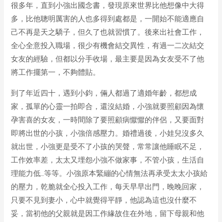
很多年，直到小強出國念書，發現原來世界比他想像中大得
多，比他聰明厲害的人也多得到處都是，一開始不能適應自
己不再是天之驕子，但久了也就習慣了。後來出社會工作，
全心全意投入職場，很少有機會結交異性，有過一二次結交
女友的經驗，但都以分手收場，最主要是因為女友受不了他
將工作擺第一，不夠體貼。
到了年近四十，遇到小鈞，倆人都過了適婚年齡，都想成
家，孤單的心靈一拍即合，還沒結婚，小強就要照顧因為懷
孕害喜的女友，一時間除了要照顧病懨懨的伴侶，又要面對
即將出世的小孩，小強倍感壓力。婚禮過後，小娃兒沒多久
就出世，小強更是受不了小孩的哭聲，常常讓他睡眠不足，
工作效率差，太太又埋怨小強不做家事，不管小孩，生活自
理能力低…等等。小強原本緊繃的心情無法再承受太太小孩給
的壓力，乾脆就全心投入工作，每天早早出門，晚晚回家，
只要不見到妻小，心中就覺得平靜，他認為這也沒什麼不
妥，當初他的父親就是因工作緣故住在外地，留下母親和他