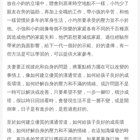
放在小鈞的立場中，體會到原來時空地點不一樣，小均少了
親友在旁的協助，再加上全職的工作，帶小孩的辛苦，和他
一樣習慣於多年的單身生活，小均所要承受的壓力並不小於
他。小強和小鈞就像每個不快樂的家庭各有不同的千百種原
因造成他們的家庭失和，他們若想要減低家庭、過往經驗所
帶來的負面影響，給下一代一個好的示範、好的遺傳，有一
些方法是可以學習的，可以提供大家參考。
夫妻要正視彼此和自身的問題，將重點精力擺在可以改變的
事情上，像如何建立優質的溝通管道，如何給孩子良好的成
長環境，如何紓解自身的壓力和不滿的情緒。或許問題不是
一時可以解決或改善，只要希望不變，一步一腳印，積沙成
塔，假以時日回頭看時，會發現生活不是一層不變，或是開
倒車，日子是有進步的，是愈過愈好的。
至於如何建立優質的溝通管道，如何給孩子良好的成長環
境，如何紓解自身的壓力和不滿的情緒，在這知識爆發的時
代，有許多的管道可以獲得這些資訊。如果要量身訂做，想