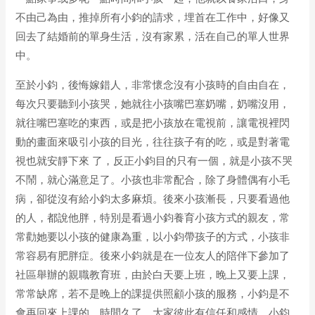
不由己為由，推掉所有小鈞的請求，埋首在工作中，好像又
回去了結婚前的單身生活，沒有家累，活在自己的單人世界
中。
至於小鈞，後悔嫁錯人，非常懷念沒有小孩時的自由自在，
每次只要聽到小孩哭，她就往小孩嘴巴塞奶嘴，奶嘴沒用，
就往嘴巴塞吃的東西，或是把小孩放在電視前，讓電視裡閃
動的畫面來吸引小孩的目光，往往孩子有的吃，或是對著電
視也就安靜下來 了，反正小鈞目的只有一個，就是小孩不哭
不鬧，就心滿意足了。小孩也非常配合，除了身體偶有小毛
病，卻從沒有給小鈞太多麻煩。後來小孩漸長，只要看過他
的人，都說他胖，特別是看過小鈞養育小孩方式的親友，常
常勸她要以小孩的健康為重，以小鈞帶孩子的方式，小孩非
常容易有肥胖症。後來小鈞就是在一位友人的陪伴下參加了
社區舉辦的親職教育班，由於白天要上班，晚上又要上課，
常常缺席，若不是晚上的課提供照顧小孩的服務，小鈞是不
會再回來上課的，時間久了，大家彼此有信任和感情，小鈞