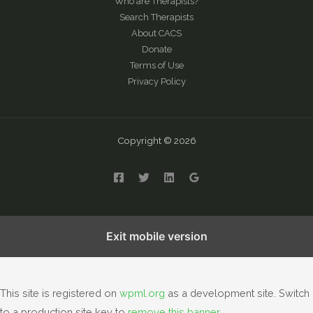
Who are Therapists?
Search Therapists
About CACS
Donate
Terms of Use
Privacy Policy
Copyright © 2026
English
繁體中文
简体中文
Exit mobile version
This site is registered on
wpml.org
as a development site. Switch
to a production site key to
remove this banner
.