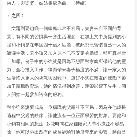
兩人，與婆婆、姑姑相依為命。〈待續〉
﹙之
四
﹚
上文題到要組織一個家庭非常不容易，夫妻來自不同的背
景，有不同的習慣與一套生活理念，在加上文中所提到的小
強和小鈞是在年屆四十歲才結婚，彼此都已習慣自己一人的
瀟灑生活，若小孩又加入原本已不安定的婚姻，那可真是雪
上加霜。例子中的小強就是因為不想面對家庭所帶給他的壓
力，全心投入工作，繼而帶來妻子極度的不滿，讓一家人的
生活陷入更大的挑戰與困難中。還好小鈞在親友的鼓勵下參
加了親職教育課，她的情況得到改善，連帶影響了先生，倆
人開始一起參加諮商的服務。
對小強來說要成為一位稱職的父親並不容易，因為在他成長
過程中父親的缺席，讓他沒有一位正面學習的對象。要他和
小鈞有相同的想法–多花時間在家裡陪家人帶小孩並不容易，
除非他可以跳出既有的成長經驗對他所帶來的影響，將自己