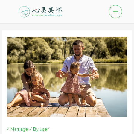
/
Marriage
/ By
user