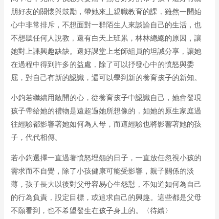
朋好友的關懷與鼓勵，帶她來上親職教育的課，雖然一開始
心中非常排斥，不想面對一群陌生人來談論自己的生活，也
不想聽任何人說教，還有白天上班累，林林總總的原因，讓
她對上課興趣缺缺。還好課堂上老師組員的坦誠分享，讓她
在過程中得到許多的益處，除了可以抒發心中的憤怒與委
屈，對自己有新的認識，還可以學到新的養育孩子的新知。
小鈞若繼續用敞開的心，從養育孩子中認識自己，她會發現
孩子帶給她的禮物是遠超過她所想像的，如她的原生家庭過
往經驗都影響著她如何為人母，而這經驗也將影響著她的孩
子，代代相傳。
若小鈞選擇一直過著憤怒埋怨的日子，一直放任忽視小孩的
需求而不自覺，除了小孩健康可能受影響，親子關係的淡
薄，孩子長大以後對父母容易心生怨懟，不知道如何為自己
的行為負責，設定目標，或追求自己的興趣。這些都是父母
不願看到，也不希望發生在孩子身上的。〈待續〉