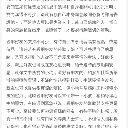
要知道如何從普遍的訊息中獲得和自身相關可用的訊息時，
雙向溝通不可少。這就有賴自己本身願意敞開心胸將難處告
訴他人，而這他人可以是專業人士，或自己信賴的人，當自
身的問題被提出來，被瞭解了，才容易得到適切的幫助。
親朋好友的支持不可少。有時自己看事情容易有盲點，或是
偏見，這時若有親朋好友的聆聽，除了可以整理自己的思
緒，又可以得到他人從不同角度來看事情的看法，好處多
多。親朋好友也可以在灰心沮喪時，給予適時的鼓勵與安
慰，就像文中所提的小均，還好有朋友的介紹參加社區所舉
辦的親職教育課，不滿的情緒得到抒發，生活慢慢有改善。
親友也可以提供很實際的幫忙，像小均常常感到工作和帶小
孩的壓力，此時親朋好友可以幫忙帶一下小孩，稍稍紓緩心
中的壓力。有時遇到緊急狀況，親朋好友的幫助與支持更是
不可少。至於要如何挑選這樣的好友，有待平時的耕耘，若
真一時找不到，找有口碑的專業人士幫忙，不僅個人隱私得
到保密，也可得到受過訓練後的專業見解，在沮喪時得到安