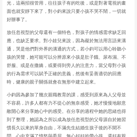
光，這兩招很管用，往往孩子有的吃後，或是對著電視的畫
面也就安靜下來了，對小鈞來說只要小孩不哭不鬧，一切就
好辦事了。
放任忽視型的父母還有一個特色，對孩子的情感需求缺乏回
應，也缺乏要求。對小娃兒來說，因為礙於無法用言語來溝
通，哭是他們對外界的溝通的方式，若小鈞可以用心聆聽小
孩的哭聲，她可能可以分辨原來小孩是肚子餓、尿布濕、不
舒服、或是在撒嬌，或要得到旁人的注意力，當父母對小孩
的行為需求可以賦予正確的意義，然後有妥善適切的回應
時，健康的親子關係就會在無形中建立起來。
小鈞因為參加了幾次親職教育的課，感受到原來為人父母並
不容易，許多人都有力不從心的無奈感受，她才慢慢地願意
敞開心來分享她心中的感受。在分享的過程中她的思緒也得
到了整理，她認為之所以成為放任忽視型的父母源自於她習
慣長久以來的單身自由，不滿先生結婚生孩子後的不聞不
問，心中充滿了憤怒與委屈，無心好好的帶小孩，還好有親