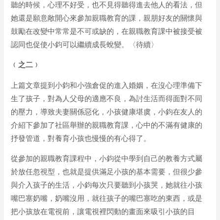
聽的時候，心理不好受，也不見得聽得進去他人的看法，但
她還是願意敞開心來參加親職教育的課，親朋好友的關懷與
鼓勵在改變中常常是不可或缺的，在親職教育課中被接受被
認同也促使小鈞可以繼續成長蛻變。〈待續〉
﹙之二﹚
上篇文章提到小鈞和小強倉促的進入婚姻，在沒心理準備下
生了孩子，對為人父母的適應不良，為討生活而得面對不同
的壓力，導致夫妻關係惡化，小孩健康堪虞，小鈞在友人的
介紹下參加了社區舉辦的親職教育課，心中的不滿有健康的
抒發管道，對養育小孩也慢慢的有心得了。
從參加的親職教育課程中，小鈞從中學到自己的教養方式屬
於放任忽視型，也就是提供滿足小孩的基本需要，但很少參
與介入孩子的生活，小鈞每次只要聽到小孩哭，她就往小孩
嘴巴塞奶嘴，奶嘴沒用，就往孩子的嘴巴塞吃的東西，或是
把小孩放在電視前，讓電視裡閃動的畫面來吸引小孩的目