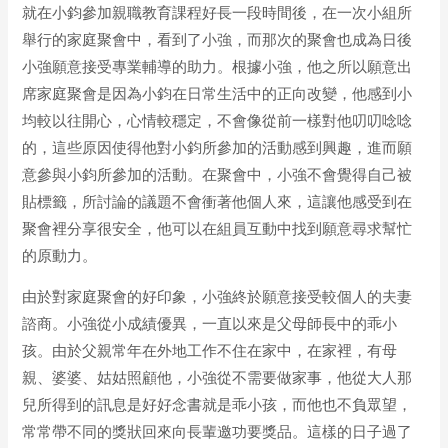
就在小鈞參加親職教育課程好長一段時間後，在一次小組所
舉行的家庭聚會中，看到了小強，而那次的聚會也成為日後
小強願意接受專業輔導的助力。根據小強，他之所以願意出
席家庭聚會是因為小鈞在日常生活中的正向改變，他感到小
均較以往開心，心情較穩定，不會像從前一樣對他叨叨唸唸
的，這些原因使得他對小鈞所參加的活動感到興趣，進而願
意參與小鈞所參加的活動。在聚會中，小強不會覺得自己被
貼標籤，所討論的議題不會衝著他個人來，這讓他感受到在
聚會裡分享很安全，他可以在組員互動中找到願意尋求幫忙
的原動力。
由於對家庭聚會的好印象，小強終於願意接受較個人的夫妻
諮商。小強從小成績優異，一直以來是父母師長中的乖小
孩。由於父親常年在外地工作不住在家中，在家裡，有母
親、婆婆、姑姑照顧他，小強從不需要做家事，他從大人那
兒所得到的訊息是好好念書就是乖小孩，而他也不負眾望，
常常帶不同的獎狀回來向長輩邀功要獎品。這樣的日子過了