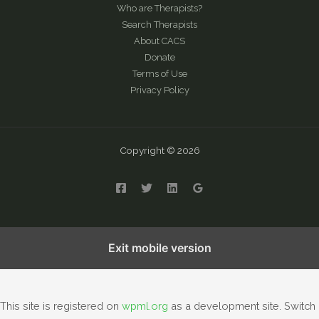
Who are Therapists?
Search Therapists
About CACS
Donate
Terms of Use
Privacy Policy
Copyright © 2026
English
繁體中文
简体中文
Exit mobile version
This site is registered on
wpml.org
as a development site. Switch