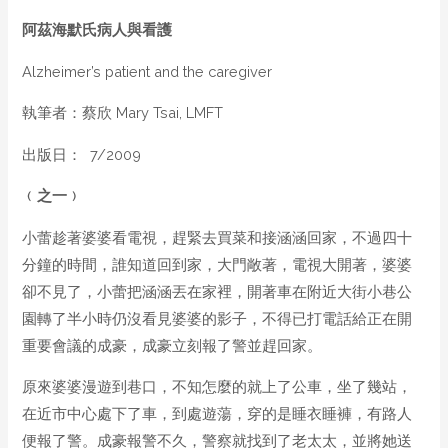
阿茲海默氏病人與看護
Alzheimer’s patient and the caregiver
執筆者：蔡欣 Mary Tsai, LMFT
出版日： 7/2009
﹙之一﹚
小蕾趁著婆婆看電視，趕緊去買菜和接涵涵回家，不過四十
分鐘的時間，誰知道回到家，大門敞著，電視大開著，婆婆
卻不見了，小蕾把涵涵丟在家裡，開著車在附近大街小巷公
園轉了半小時仍沒看見婆婆的影子，不得已打電話給正在開
重要會議的成豪，成豪立刻報了警並趕回家。
原來婆婆漫遊到巷口，不知怎麼的就上了公車，坐了幾站，
在近市中心處下了車，到處遊蕩，穿的是睡衣睡褲，有路人
便報了警。成豪報警不久，警察就找到了老太太，並將她送