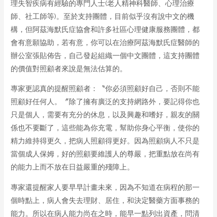
理失智疾病有經驗的專門人士(老人精神科醫師、心理治療
師、社工師等)。至於支持團體，目前似乎沒有說中文的機
構，但阿茲海默氏症協會和許多社區心理健康服務團體，都
會有意願協助，若有意，你可以在治療阿茲海默氏症醫師的
辦公室張貼佈告，自己發起組織一個中文團體，這支持團體
的價值對照顧者來說是無法估算的。
專家更認真的提醒照顧者：〝你必須照顧好自己，否則不能
照顧好任何人。〞除了擁有廣泛的支持網路外，要記得你也
只是個人，需要有充分的休息，以及興趣和嗜好，親友的關
係也不要斷了，這些能為你充電，幫助你身心平衡，使你的
精力維持得更久，把病人照顧得更好。因為照顧病人不只是
當個成人保姆，好的照顧要維護人的尊嚴，把重點放在尚有
的能力上而不放在日益嚴重的殘障上。
專家還提醒家人要早早計畫未來，因為不知道在病程的那一
個時點上，病人會失去理財、居住，和決定醫藥方面事務的
能力。所以在病人能力尚在之時，能早一點列出資產，問清