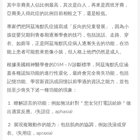
其中非裔美人佔比例最高，其次是白人，再來是西班牙裔，
亞裔美人得此症的比例目前相較之下，還是較低。
專家們把阿茲海默氏症描寫成「反向的兒童發展」，因為小
孩從嬰兒期到青春期逐漸學會的技巧，包括說話、走路、穿
衣、如廁等，正是阿茲海默氏症病人逐漸失去的功能，在功
能上患者可能愈來愈像小孩，但人格上他們仍然是成人。
根據美國精神醫學會的DSM－IV診斷標準，阿茲海默氏症涵
蓋各種認知功能的進行性退化，最終會完全喪失功能，包括
記憶功能、學習新資訊或回憶以前學過的資訊之能力，並包
括至少喪失下述一種功能的現象：
１. 瞭解語言的功能：例如無法針對＂您女兒打電話給妳＂做
出適當反應。(失語症，aphasia)
２. 展現複雜動作的能力：包括肌肉的協調，例如洗澡或穿
衣。(失用症，apraxia)