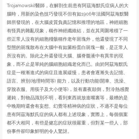
Trojamowski)醫師，在解剖生前患有阿茲海默氏症病人的大
腦時，用新的染色技巧發現不但有如1906年法國阿茲海默醫
師所發現的，在大腦皮質負責記憶和推理的地區，神經細胞
有怪異的雜亂現象，稱作神經纖維結，並在其周圍堆積了一
些正常人沒有的細胞殘骸稱作老年斑塊外，他還發現了不同
型態的斑塊散布在大腦中有如澱粉蛋白斑塊一般，是正常人
所沒有的。除此之外還發現大腦、腦脊髓液中有異常的現
象，而不止是單純的腦細胞組織老化而已。由於阿茲海默氏
症是一種漸進式的病症且進展緩慢，患者會逐漸失去記憶、
語言、辨別(地理時間等) 能力，以及行動功能(開車、洗澡、
穿脫衣服、用筷子及大小便等)，並有晝夜顛倒，對冷熱感覺
遲鈍，對物品識別不明，看到東西就放進嘴裏等，最糟的是
中晚期時還會有妄想、幻覺等精神病的症狀，不過不是每位
患有阿茲海默氏症的病人都有上述現象，實際上，每個個案
都不大相同，有些是健忘的症狀很嚴重，但對某一些人，部
份事件卻印象鮮明的令人驚訝。