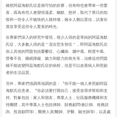
雖然阿茲海默氏症是個可怕的折磨，但有時也會帶來一些驚
喜，因為有些人會變得溫柔、幽默、慈祥，取代了舊日的怨
恨和一些令人不愉快的人格特徵，雖令人難以置信，試著欣
賞並享受這些令人驚喜的時光。
在專家們深入的研究中發現，很少人得的是單純的阿茲海默
氏症，大多數人得的是＂混合型失智症＂，即阿茲海默氏症
加上其他的問題包括憂鬱症、心臟病、腦中風、輕度中風、
營養不良、睡眠障礙、聽力和眼力的喪失等，治療這些問題
雖不能改變阿茲海默氏症的病程，但是可以改善病人和照顧
者的生活品質。
另外，專家們強調再強調的是：〝你不能一個人來照顧阿茲
海默氏症患者。〞你必須要打開自己，接受並尋求幫助和支
持。對象包括：家人和朋友，專業人士，社區服務機構和支
持團體，其中專業人士包括律師、財務顧問(會計師、稅務諮
詢、投資顧問等)，醫療人員(醫師、牙醫、驗光師等)，以及處