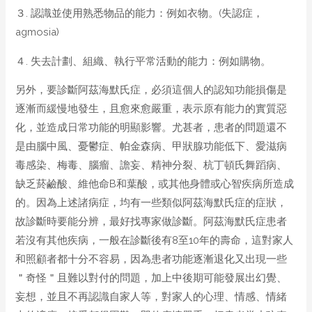
３. 認識並使用熟悉物品的能力：例如衣物。(失認症，
agmosia)
４. 失去計劃、組織、執行平常活動的能力：例如購物。
另外，要診斷阿茲海默氏症，必須這個人的認知功能損傷是
逐漸而緩慢地發生，且愈來愈嚴重，表示原有能力的實質惡
化，並造成日常功能的明顯影響。尤甚者，患者的問題還不
是由腦中風、憂鬱症、帕金森病、甲狀腺功能低下、愛滋病
毒感染、梅毒、腦瘤、譫妄、精神分裂、杭丁頓氏舞蹈病、
缺乏菸鹼酸、維他命B和葉酸，或其他身體或心智疾病所造成
的。因為上述諸病症，均有一些類似阿茲海默氏症的症狀，
故診斷時要能分辨，最好找專家做診斷。阿茲海默氏症患者
若沒有其他疾病，一般在診斷後有8至10年的壽命，這對家人
和照顧者都十分不容易，因為患者功能逐漸退化又出現一些
＂奇怪＂且難以對付的問題，加上中後期可能發展出幻覺、
妄想，並且不再認識自家人等，對家人的心理、情感、情緒