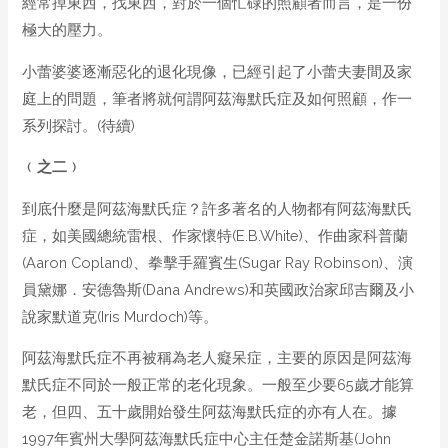
經常掉東西，找東西，對於一個忙碌的照顧者而言，是一份
極大的壓力。
小蕾婆婆逐漸惡化的退化現像，已經引起了小蕾夫妻間及家
庭上的問題，筆者將就何謂阿茲海默氏症及如何照顧，作一
系列探討。(待續)
﹙
之
二
﹚
到底什麼是阿茲海默氏症？許多著名的人物都有阿茲海默氏
症，如美國總統雷根、作家懷特(E.B.White)、作曲家科普蘭
(Aaron Copland)、拳擊手羅賓生(Sugar Ray Robinson)、演
員黛娜．安德魯斯(Dana Andrews)和英國政治家邱吉爾及小
說家默道克(Iris Murdoch)等。
阿茲海默氏症不再被稱為老人癡呆症，主要的原因是阿茲海
默氏症不同於一般正常的老化現象。一般至少要65歲才能算
老，但四、五十歲開始發生阿茲海默氏症的亦有人在。據
1997年賓州大學阿茲海默氏症中心主任楚金諾斯基(John