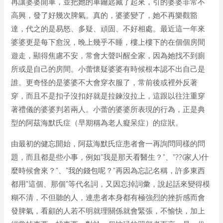
再讓婆婆開車，並把她的車鑰匙藏了起來，引的婆婆非常不
高興，發了好幾次脾氣。真的，婆婆變了，她不再樂觀豁
達，代之的是易怒、多疑、頑固、不好相處。最近這一年來
婆婆更是每下愈況，晚上幾乎不睡，樓上樓下的在個個房間
遊走，顯得焦慮不安，常會大聲叫醒全家，因為她找不到廁
所或是自己的房間。小蕾懷疑婆婆有時候根本認不出自己是
誰。更奇怪的是婆婆不大會穿衣服了，常前後或裡外反著
穿，而且不是扣子沒扣好就是拉鍊沒拉上，這跟以往注重穿
著禮儀的婆婆判若兩人。小蕾的婆婆所表現的行為，正是典
型的阿茲海默氏症（早期稱為老人癡呆症）的症狀。
由最初的健忘開始，阿茲海默氏症患者會一再詢問同樣的問
題，而且都是些小事，例如”我是那天看醫生？”、”??(家人)什
麼時候會來？”、”我的錢包呢？”再因為忘記名稱，許多東西
都用”這個、那個”等代名詞，又因忘掉詞彙，說起話來變得模
糊不清，不但聽的人，連患者本身都有極強烈的挫折感而會
發脾氣，看顧的人若不明就理關係就會緊張，不愉快，加上