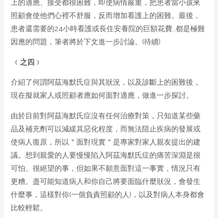
上的適應、接受都很困難，即使病情嚴重，把患者當小孩來
照顧會使他們心裡不舒服，反而增加看護上的困難。最後，
患者還需要的24小時看護或長住安養院的巨額花費…都是極難
因應的問題，筆者將於下文進一步討論。(待續)
﹙之
四
﹚
介紹了何謂阿茲海默氏症與其狀況，以及診斷上的困難後，
現在擬就家人或照顧者應如何面對適應，做進一步探討。
由於目前對阿茲海默氏症沒有任何治療對策，只知道某些藥
品及補充劑可以減緩其惡化程度，而無法阻止疾病的發展或
使病人復原，所以＂面對現實＂是專家對家人親友提出的建
議。想到親愛的人要慢慢陷入阿茲海默氏症的痛苦深淵是很
可怕、很絕望的事，但如果不願意面對這一事實，情況只有
更糟。盡可能知道病人和你自己將要面臨什麼狀況，會發生
什麼事，這樣對你(一個負責照顧的人)，以及對病人本身都會
比較輕鬆。