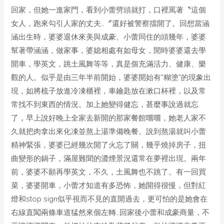
回家，但她一進家門，看到小蕾劈頭就打，口裡罵著〝這個
女人，跑來勾引人家的丈夫…〞還好被警察擋開了。回想當涵
涵出生時，婆婆退休來美與成豪、小蕾同住的頭幾年，婆婆
幫著帶涵涵，做家事，婆媳相處有如母女，閒時婆婆還去學
開車，學英文，跳土風舞等等，真是個充滿活力、健康、樂
觀的人。似乎是由三年半前開始，婆婆開始有“糊塗”的現象出
現，如將梳子放進冷凍櫃裡，車鑰匙放在漱口杯裡，以及常
常找不到東西的情況。加上她變得健忘，甚麼事說過就忘
了，早上說好晚上全家去新開的那家餐館嚐嚐，她老人家不
久就把肉拿出來化凍並熬上湯準備晚餐。說到熬湯就叫小蕾
精神緊張，婆婆已經幾次開了火忘了關，幾乎燒掉房子，扭
曲變形的鍋子，滿屋難聞的濃煙景況還常在夢裡出現。兩年
前，婆婆不願再學英文，不久，土風舞也不跳了。有一回買
菜，婆婆開車，小蕾才知道有多恐怖，她開得很慢，但對紅
燈和stop sign似乎視而不見的直開過去，更可怕的是她會在
右線直闖兩條車道猛然來個左轉…回家後小蕾和成豪商量，不