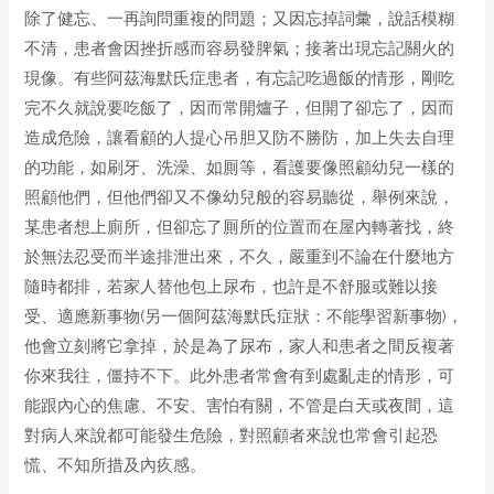
除了健忘、一再詢問重複的問題；又因忘掉詞彙，說話模糊
不清，患者會因挫折感而容易發脾氣；接著出現忘記關火的
現像。有些阿茲海默氏症患者，有忘記吃過飯的情形，剛吃
完不久就說要吃飯了，因而常開爐子，但開了卻忘了，因而
造成危險，讓看顧的人提心吊胆又防不勝防，加上失去自理
的功能，如刷牙、洗澡、如厠等，看護要像照顧幼兒一樣的
照顧他們，但他們卻又不像幼兒般的容易聽從，舉例來說，
某患者想上廁所，但卻忘了厠所的位置而在屋內轉著找，終
於無法忍受而半途排泄出來，不久，嚴重到不論在什麼地方
隨時都排，若家人替他包上尿布，也許是不舒服或難以接
受、適應新事物(另一個阿茲海默氏症狀：不能學習新事物)，
他會立刻將它拿掉，於是為了尿布，家人和患者之間反複著
你來我往，僵持不下。此外患者常會有到處亂走的情形，可
能跟內心的焦慮、不安、害怕有關，不管是白天或夜間，這
對病人來說都可能發生危險，對照顧者來說也常會引起恐
慌、不知所措及內疚感。