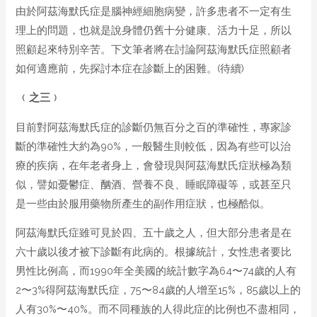
由於阿茲海默氏症是腦神經細胞病變，許多患者不一定有生
理上的問題，也就是說身體仍舊十分健康、活力十足，所以
照顧起來特別辛苦。下文筆者將在討論阿茲海默氏症照顧者
如何適應前，先探討本症在診斷上的困難。(待續)
﹙
之
三
﹚
目前對阿茲海默氏症的診斷仍無百分之百的準確性，專家診
斷的準確性大約為90%，一般醫生則較低，因為有些可以治
療的疾病，在年老者身上，會發現與阿茲海默氏症狀極為類
似，譬如憂鬱症、酗酒、營養不良、睡眠障礙等，或甚至只
是一些由於服用藥物所產生的副作用症狀，也極酷似。
阿茲海默氏症雖可見於四、五十歲之人，但大部分患者是在
六十歲以後才被下診斷有此病的。根據統計，女性患者要比
男性比例高，而1990年全美國的統計數字為64〜74歲的人有
2〜3%得阿茲海默氏症，75〜84歲的人增至15%，85歲以上的
人有30%〜40%。而不同種族的人得此症的比例也不盡相同，