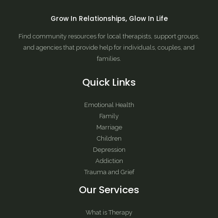
Grow In Relationships, Glow In Life
Find community resources for local therapists, support groups,
and agencies that provide help for individuals, couples, and
families.
Quick Links
Emotional Health
Family
Marriage
Children
Depression
Addiction
Trauma and Grief
Our Services
What is Therapy