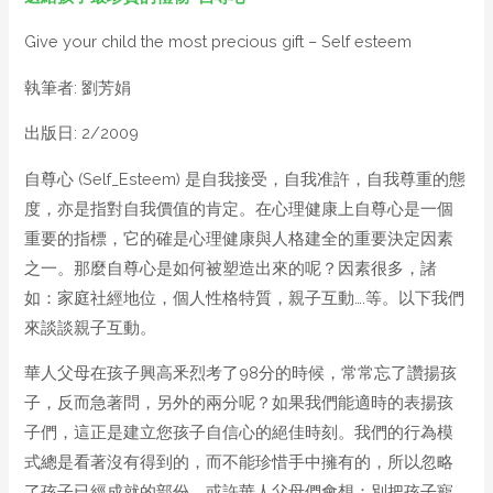
Give your child the most precious gift – Self esteem
執筆者: 劉芳娟
出版日: 2/2009
自尊心 (Self_Esteem) 是自我接受，自我准許，自我尊重的態
度，亦是指對自我價值的肯定。在心理健康上自尊心是一個
重要的指標，它的確是心理健康與人格建全的重要決定因素
之一。那麼自尊心是如何被塑造出來的呢？因素很多，諸
如：家庭社經地位，個人性格特質，親子互動….等。以下我們
來談談親子互動。
華人父母在孩子興高釆烈考了98分的時候，常常忘了讚揚孩
子，反而急著問，另外的兩分呢？如果我們能適時的表揚孩
子們，這正是建立您孩子自信心的絕佳時刻。我們的行為模
式總是看著沒有得到的，而不能珍惜手中擁有的，所以忽略
了孩子已經成就的部份。或許華人父母們會想：別把孩子寵