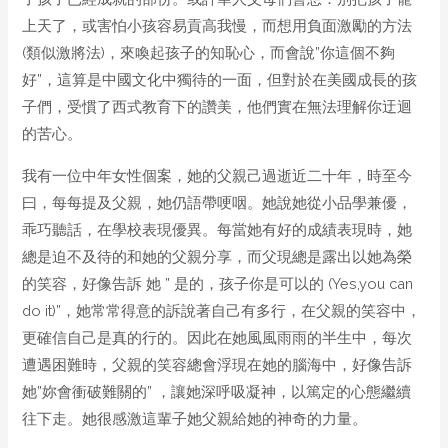
上天了，或害怕小孩容易貢高我慢，而想用負面激勵的方法
(類似激將法)，來喚起孩子的知恥心，而會說”你這個不夠
好”，這算是中國文化中獨待的一面，但對於在美國成長的孩
子們，受慣了西式教育下的讚美，他們實在無法理解你迂迴
的苦心。
我有一位中年女性個案，她的父親己過逝近二十年，時至今
曰，每每提及父親，她仍語帶哽咽。她說她從小品學兼優，
乖巧聽話，在學校表現優異。每當她有好的成績表現時，她
總是迫不及待的和她的父親分享，而父現總是露出以她為榮
的笑容，好像告訴 她 ” 是的，孩子你是可以的 (Yes,you can
do it)”，她常常得意的訴說著自己有多行，在父親的笑容中，
更確信自己是真的行的。因此在她風風雨雨的半生中，每次
遭遇困難時，父親的笑容總會浮現在她的腦海中，好像告訴
她”妳會衝破難關的” ，讓她深呼吸凝神，以篤定的心態繼續
往下走。她很感激這輩子她父親給她的神奇的力量。