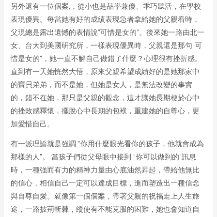
另外還有一位個案,，從小也是品學兼優、乖巧聽活，在學校
表現優異。每當她有好的成績表現急者拿給她的父親看時，
父現總是露出遺憾的表情說”可惜是女的”。後來她一路由北一
女、台大到美國研究所，一樣表現優異時，父親還是那句”可
惜是女的”，她一直不解自己做錯了什麼？心理很有挫折感。
直到有一天她恍然大悟，原來父親希望成績好的是她那家中
的寶貝弟弟，而不是她，但她是女人，是無法改變的事實
的，錯不在她，那只是父親的觀念，這才讓她長期梗於心中
的挫敗感釋懷，擺脫心中長期的包袱，重建她的自尊心，更
加愛惜自己。
有一派理論就是強調 ”你用什麼眼光看你的孩子，他就會成為
那樣的人”。 當孩子們從父母眼中接到 ”你可以做到的”訊息
時，一種強而有力的精神力量由心底油然昇起，帶給他無比
的信心，相信自己一定可以達成目標，進而塑造出一種信念
與自尊自愛。就像第一個個案，帶著父親的祝福走上人生旅
途，一路披荊斬棘，縱使有不能克服的困難，她也會知道自