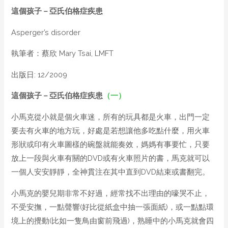
這個孩子
－
亞氏伯格症疾患
Asperger’s disorder
執筆者：蔡欣 Mary Tsai, LMFT
出版日: 12/2009
這個孩子
－
亞氏伯格症疾患
（一）
小馬克從小就是個火車迷，所有的玩具都是火車，出門一定
要去有火車的地方玩，好處是若想讓他多吃點什麼，用火車
形狀或印有火車圖樣的碗盤就能奏效，媽媽有事要忙，只要
放上一段與火車有關的DVD或有火車照片的書，馬克就可以
一個人安安靜靜，全神貫注在其中直到DVD結束或書翻完。
小馬克的嬰兒期非常不好過，經常找不出理由的嚎哭不止，
不受安撫，一點聲響(好比從紙盒中抽一張面紙)，或一點點環
境上的攪動(比如一隻鳥由窗前飛過)，熟睡中的小馬克就會四