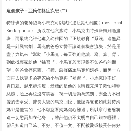
這個孩子
－
亞氏伯格症疾患 (二)
特殊班的老師認為小馬克可以試試過渡期幼稚園(Transitional
Kindergarten)，所以在他六歲時，小馬克由特殊班轉到過渡
班，而最終允許他進入幼稚園的〝正規教育〞系統。這無異
是一針興奮劑，馬克的爸爸立誓不讓這個機會流失，於是用
盡了力氣來〝幫助〞小馬克，每天強迫他讀、寫、算、背，
到處找專家給他〝補習〞，小馬克若表現得不如爸爸的期
望，爸爸會摔東西、打牆、惡聲痛罵馬克和媽媽，而另一方
面再去找更多的專家給小馬克再〝補習〞。小馬克睡不好、
胃口差、越來越消瘦，最糟的是他的眼睛裡充滿了懼怕和罪
惡感，臉上再也沒有笑容，視一切活動為懲罰，盡全力不出
聲的去承受。據長大後的馬克回憶，他認為爸爸如此對待媽
媽都是他害的，他不願意看媽媽傷心難過，所以寧可爸爸將
這一切懲罰加在他身上，雖然他仍不太明白自己錯在哪裡，
卻只知道自己笨、不好、不值一文、不配被愛或接受任何好