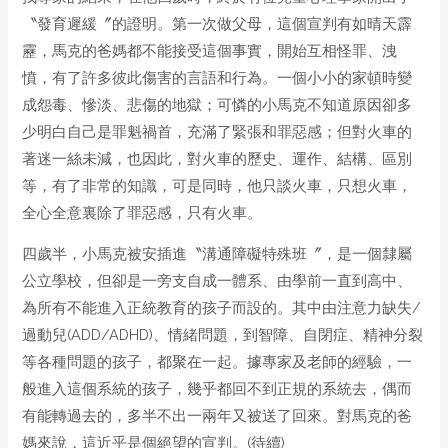
〝發育遲緩〞的證明。第一次做父母，這個宣判有如晴天霹
靂，馬克的爸媽都不能接受這個事實，開始互相怪罪、洩
憤，有了許多彼此傷害的言語和行為。一個小小的家頓時變
成怨毒、慘淡、悲傷的地獄；可憐的小馬克不知道原因卻多
少明白自己是罪魁禍首，充滿了緊張和罪惡感；但對火車的
著迷一絲未減，也因此，對火車的歷史、運作、結構、區別
等，有了非常的知識，可是同時，他只談火車，只想火車，
全心全意裏除了罪惡感，只有火車。
四歲半，小馬克被安插進〝溝通障礙特殊班〞，是一個隸屬
公立學校，但卻是一旁支自成一體系、由學前一直到高中、
為所有不能進入正統教育的孩子而設的。其中由注意力缺失/
過動兒(ADD/ADHD)、情緒問題，到智障、自閉症、精神分裂
等各種問題的孩子，都聚在一起。據專家及老師的經驗，一
般進入這個系統的孩子，幾乎都回不到正規的系統去，偶而
有能轉過去的，多半不出一兩年又被送了回來。對馬克的爸
媽來說，這近乎是個絕望的宣判。(待續)