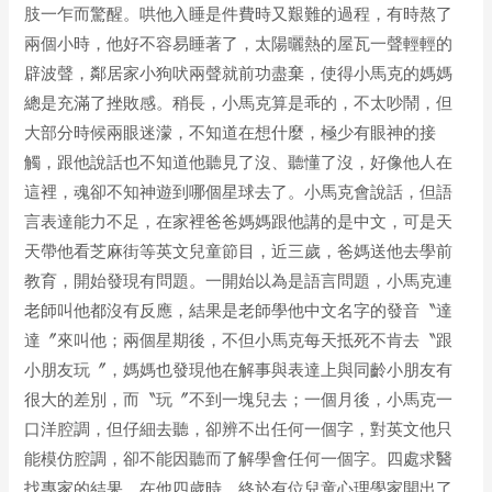
肢一乍而驚醒。哄他入睡是件費時又艱難的過程，有時熬了
兩個小時，他好不容易睡著了，太陽曬熱的屋瓦一聲輕輕的
辟波聲，鄰居家小狗吠兩聲就前功盡棄，使得小馬克的媽媽
總是充滿了挫敗感。稍長，小馬克算是乖的，不太吵鬧，但
大部分時候兩眼迷濛，不知道在想什麼，極少有眼神的接
觸，跟他說話也不知道他聽見了沒、聽懂了沒，好像他人在
這裡，魂卻不知神遊到哪個星球去了。小馬克會說話，但語
言表達能力不足，在家裡爸爸媽媽跟他講的是中文，可是天
天帶他看芝麻街等英文兒童節目，近三歲，爸媽送他去學前
教育，開始發現有問題。一開始以為是語言問題，小馬克連
老師叫他都沒有反應，結果是老師學他中文名字的發音〝達
達〞來叫他；兩個星期後，不但小馬克每天抵死不肯去〝跟
小朋友玩〞，媽媽也發現他在解事與表達上與同齡小朋友有
很大的差別，而〝玩〞不到一塊兒去；一個月後，小馬克一
口洋腔調，但仔細去聽，卻辨不出任何一個字，對英文他只
能模仿腔調，卻不能因聽而了解學會任何一個字。四處求醫
找專家的結果，在他四歲時，終於有位兒童心理學家開出了