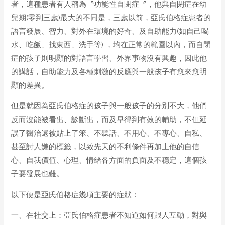
者，這種患者有人稱為〝功能性自閉症〞，他與自閉症在幼
兒期(零到三歲)最大的不同是，三歲以前，亞氏伯格症患者的
語言發展、智力、對外在環境的好奇、及自助能力(如自己喝
水、吃飯、找東西、洗手等) ，均在正常的範圍以內，而自閉
症的孩子則明顯的對語言學習、外界事物沒有興趣，因此他
的講話，自助能力及各種刺激的反應與一般孩子有愈來愈明
顯的差異。
但是就因為亞氏伯格症的孩子與一般孩子的分別不大，他們
反而沒能被看出、診斷出，而及早得到有效的輔助，不但延
誤了醫治還被貼上了笨、不聽話、不用心、不專心、自私、
甚至討人嫌的標籤，以致先天的不利條件再加上他的自信
心、自我價值、心理、情緒各方面的負面及不穩定，這個孩
子要發展也難。
以下便是亞氏伯格症幾項主要的症狀：
一、在社交上：亞氏伯格症患者不知道如何跟人互動，對與