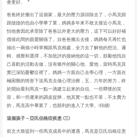
會更好。〞
爸爸終於搬出了這個家，最大的壓力源頭除去了，小馬克踉
踉蹌蹌的也由小學畢了業，媽媽多年來不敢太接近小馬克，
怕他會因此承受除了爸爸以外更大的壓力，這下可以好好補
償彼此間的親愛關係了。自爸爸搬出去後，媽媽每天再忙也
抽出一兩個小時單獨跟馬克相處，全力去了解他的想法、邏
輯、感覺和選擇，不加批評的接納他的這一切，鼓勵他找自
己喜歡的活動去做，沒有條件的關心他、愛他，當時馬克其
實已深陷憂鬱症裡了。媽媽一方面自己去學心理，一方面在
極困難的情形下送馬克去做心理治療，五、六年的努力，終
於開始看到馬克一點一滴建立起來的自信、一些釋懷的笑
容，和一些遲來的調皮捉狹，他其實一點也不笨，不太費力
的，馬克高中畢業了，也順利的進入了大學。(待續)
這個孩子
－
亞氏伯格症疾患
(
三
)
前文大致提到一些馬克成長中的遭遇，馬克是亞氏伯格症患