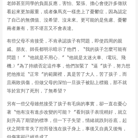
老師甚至同學的負面反應，害怕、緊張、擔心會使許多徵狀
看起來更加嚴重，或者像馬克一樣患上了憂鬱症，因為認定
了自己的無價值、沒希望、沒未來。更可能的是焦慮、憂鬱
兩者兼有，苦不堪言又不會表達。
有些父母不肯接受，不肯承認孩子有問題，即使四周的親
戚、朋友、師長都明示暗示了他們，〝我的孩子怎麼可能有
問題！〞〝他就是不用心…〞〝他就是太迷火車、(電玩、飛
機…)〞為了持續否定這件事，他們加緊了〝逼〞孩子，努力想
把他推近〝正常〞的範圍裡，真是苦了大人，苦了孩子，而
且兩敗俱傷，但做父母的深怕一旦孩子被貼上標籤，那不就
等於宣判了死刑，了無希望？
另有一些父母雖然接受了孩子有毛病的事實，卻一直在憂心
著〝他有沒有進步改變的可能？〞看到孩子表現稍好，就立
刻升高了期望的標準，但一下子失望，情緒就跌到谷底，起
伏之間常常失了控而發洩在孩子身上，事後又自責又後悔，
但傷害卻已經造成了。