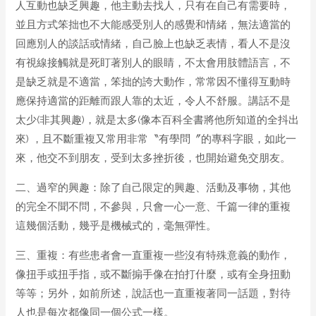
人互動也缺乏興趣，他主動去找人，只有在自己有需要時，
並且方式笨拙也不大能感受別人的感覺和情緒，無法適當的
回應別人的談話或情緒，自己臉上也缺乏表情，看人不是沒
有視線接觸就是死盯著別人的眼睛，不太會用肢體語言，不
是缺乏就是不適當，笨拙的誇大動作，常常因不懂得互動時
應保持適當的距離而跟人靠的太近，令人不舒服。講話不是
太少(非其興趣)，就是太多(像本百科全書將他所知道的全抖出
來) ，且不斷重複又常用非常〝有學問〞的專科字眼，如此一
來，他交不到朋友，受到太多挫折後，也開始避免交朋友。
二、過窄的興趣：除了自己限定的興趣、活動及事物，其他
的完全不聞不問，不參與，只會一心一意、千篇一律的重複
這幾個活動，幾乎是機械式的，毫無彈性。
三、重複：有些患者會一直重複一些沒有特殊意義的動作，
像扭手或扭手指，或不斷搧手像在拍打什麼，或有全身扭動
等等；另外，如前所述，說話也一直重複著同一話題，對待
人也是每次都像同一個公式一樣。