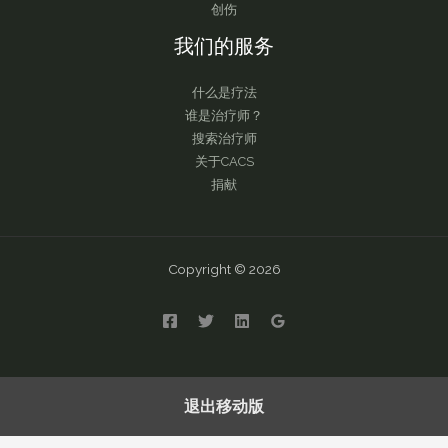
创伤
我们的服务
什么是疗法
谁是治疗师？
搜索治疗师
关于CACS
捐献
Copyright © 2026
English
繁體中文
简体中文
退出移动版