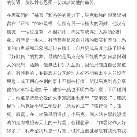
的待遇，所以甘心忍受一切加諸於他的痛苦。
在專家們的〝補習〞和爸爸的壓力下，馬克勉強的跟著學制
留在〝正常〞的班級裡，但卻有另一個極大的困難，他沒有
朋友，一個也沒有，不但如此，馬克常成為別人欺負的對
象，有時是一兩人，有時甚至是來自群體的取笑和羞辱，馬
克的自卑感和罪惡感老掛在臉上，自然更成為其他孩子眼中
〝好欺負〞的對象。最糟的是馬克完全不能明白如何參與別
人的思想、活動，他無法和別人互動，因他只知道自己知道
的、有興趣的，並很想去分享給別人卻不能看出別人並沒有
興趣，或正用心在別的事上不願被打擾，所以馬克到處分享
他的火車卻老碰釘子，他卻一點也不明白為什麼，下回碰到
了，他還是把最心愛的火車知識搬出來想〝交朋友〞，屢試
屢敗，馬克從小學二年級起，就被迫成了〝獨行俠〞，孤
獨、寂寞，在一次暴風雨過後，小馬克一個人站在學校濕漉
漉的走廊裡望著天上的一片雲，心裡想著：〝作雲比作人好
得多了，我希望我只是一片雲，也許這個世界沒有我比有我