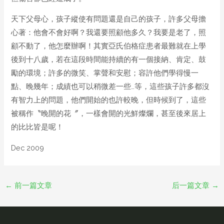
天下父母心，孩子縱使有問題還是自己的孩子，許多父母擔
心著：他會不會好啊？我還要照顧他多久？我要是老了，照
顧不動了，他怎麼辦啊！其實亞氏伯格症患者最難就在上學
後到十八歲，若在這段時間能持續的有一個接納、肯定、鼓
勵的環境；許多的微笑、掌聲和安慰；容許他們學得慢一
點、晚幾年；成績也可以稍微差一些…等，這些孩子許多都沒
有智力上的問題，他們開始的也許較晚，但時候到了，這些
被稱作〝晚開的花〞，一樣會開的光鮮燦爛，甚至後來居上
的比比皆是呢！
Dec 2009
←
前一篇文章
后一篇文章
→