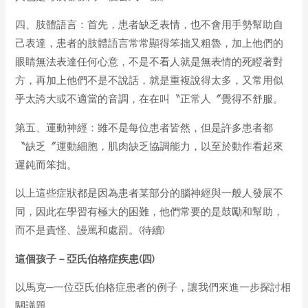
四、肢體語言：首先，患者缺乏表情，也不會用手勢幫助自
己表達，患者的肢體語言常常顯得笨拙又粗魯，加上他們的
眼睛無法表達任何心意，不是不看人就是無表情的死瞪著對
方，再加上他們不是不說話，就是重複說得太多，又常用似
乎太誇大或不適當的音調，在在叫〝正常人〞覺得不舒服。
第五、運動神經：雖不是每位患者皆然，但是許多患者都
〝缺乏〞運動細胞，肌肉缺乏協調能力，以至於動作看起來
遲鈍而笨拙。
以上這些症狀都是因為患者某部分的腦神經與一般人發展不
同，因此在學習有極大的困難，他們常要的是鼓勵和幫助，
而不是責怪、謾罵和處罰。(待續)
這個孩子
－
亞氏伯格症疾患
(
四
)
以馬克─一位亞氏伯格症患者的例子，讓我們來進一步探討相
關議題。