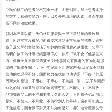
亞氏伯格症的患者並不完全一樣，由輕到重，加上患者本身
的智力，和學習能力不同，以及外在環境的因素，會產生相
當不同的治療結果。
就因為三歲以前亞氏伯格症患者與一般正常兒童的發展無
異，所以常常沒被發現而被要求達到正常兒童的標準，這對
孩子及父母都會隨著孩子年齡的增長而越來越困難，父母不
能明白孩子為什麼成績那麼不好，似乎〝教不會〞他某些東
西，但孩子又不像個笨孩子(對他那特別有興趣的事物他是那
麼的〝博學多聞〞，小小年紀就不比專家差)所以父母不能相
信他的功課學不好，因而努力在找使他他功課〝不好〞的原
因而大加鞭韃，不用心、不專心、不聽話、笨…，孩子常因所
缺乏的能力而遭到嚴重的唾罵或懲罰，不能明白、不能改，
但卻知道父母的不滿和要求，久而久之，不但孩子認定自己
是笨、不如人、不可愛、不值得別人的善待，還有可能患上
了焦慮症，因老做不對又不知如何是好，卻知道會惹動父母