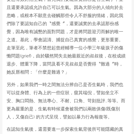
且還要承認或允許自己可以生氣。因為大部分的人傾向於去
忽略，或根本不願意去碰觸那些令人不舒服的情緒，因此我
們除了要認知自己的〝感覺〞，還要誠實的去承認那份感
覺，因為唯有誠懇的面對問題，才是將問題迎刃而解的唯一
之道。基此，學會認清、捕捉自己真實的感覺，更形重要。
走筆至此，筆者不禁想起曾經輔導一位小學三年級孩子的傷
慟問題(grief)，由於驟然間失去她最親近的叔叔後，在校成績
退步、體重下降，當問及看不見叔叔是否覺得〝難過〞時，
她反唇相問：「什麼是難過？」
另外，如果我們一時之間無法分辨自己是否生氣時，我們也
可以從身體、行為上的一些症狀，窺其端倪，譬如坐立不
安、胸口悶熱、無法專心、不耐、口角、苛刻批評…等等。而
更為嚴重的是，生氣有時候還會被我們以兩敗俱傷(既傷別
人，又傷自己) 的方式呈現，譬如以暴力行為報復等。
在認知生氣後，還需要進一步探索生氣背後所可能隱藏的真