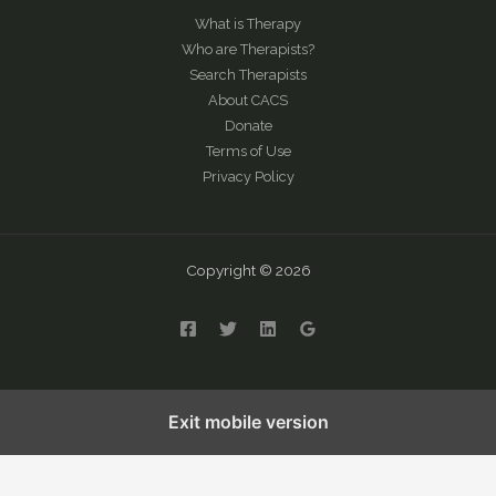
What is Therapy
Who are Therapists?
Search Therapists
About CACS
Donate
Terms of Use
Privacy Policy
Copyright © 2026
English
繁體中文
简体中文
Exit mobile version