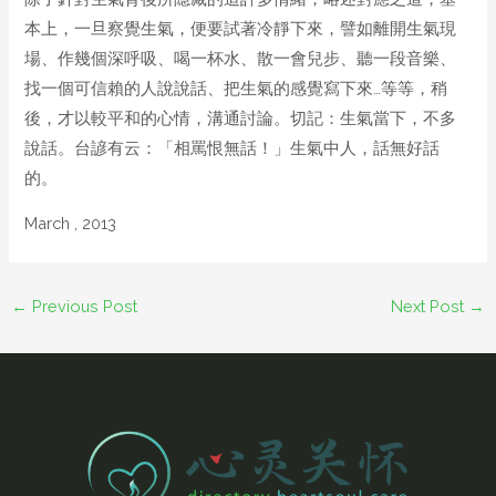
本上，一旦察覺生氣，便要試著冷靜下來，譬如離開生氣現
場、作幾個深呼吸、喝一杯水、散一會兒步、聽一段音樂、
找一個可信賴的人說說話、把生氣的感覺寫下來…等等，稍
後，才以較平和的心情，溝通討論。切記：生氣當下，不多
說話。台諺有云：「相罵恨無話！」生氣中人，話無好話
的。
March , 2013
←
Previous Post
Next Post
→