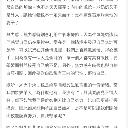
服自己的煩躁－也不是天天揮霍；內心的尷尬－老奶奶又不
是外人，讓她付錢也不一定失面子；更不需要當眾斥責他的
妻子了。
無力感：無力感特別會利用生氣來掩飾，因為生氣能夠讓我
們感覺自己仍在掌控中。當在某一個情境中發現自己無計可
施時，可以試想在其他情境裡，我們是否意氣風發、得心應
手，因為沒有一個人是全能的，每一個人都有其有限性，要
學習面對並接受自己的不足。另外，無力感有時候也與自信
自尊相關，因此要對自己常有正向的思惟，疼惜自己。
嫉妒：妒火中燒，也是經常隱藏於生氣背後的一份情緒。當
我們嫉妒某人〝為什麼他有，我沒有〞，與其要說見不得人
好，倒不如說我們是妒嫉別人比自己努力、比自己更能把握
機會。因此如果能夠承認自己嫉妒，是不是可以讓我們開始
比較能認真努力、自我鞭策呢？
除了針對生氣背後所隱藏的這許多情緒，略述對應之道，基