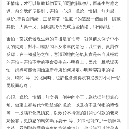
正情緒，才可以幫助我們看到問題的關鍵點，而產生對應之
道。前文我們便提到，害怕、心煩、尷尬、懊惱、無力感、
嫉妒…等負面情緒，正是帶著〝生氣〞的這麼一個面具，隱藏
其後，大興干戈。因此讓我們先就這些情緒，稍作闡述：
害怕：當我們發現生氣的背後是害怕時，就像前文例子中小
明的媽媽，對小明差點閃不及來車的驚險，以生氣、責罰作
反應，在一頓盛怒之後，意識到她的怒氣其實是來自其極端
的害怕－害怕不幸的事會發生在小明身上，因此一旦承認害
怕，媽媽可能會開始重新考慮如何規定小明騎腳踏車的場
所、時間…等，於此同時，也許也會覺得沒有必要打小明一頓
屁股而心疼…。
心煩、尷尬、懊惱：前文另一例中的小王，為拮据的預算心
煩、做東主卻被代付吃飯錢的尷尬、以及搶不及付帳的懊惱
等，一股腦都化做憤怒，以致於不得體的對開心付款的老奶
奶怪罪，更憤怒的厲聲喝斥妻子…等。如果他能在那一頓脾氣
之後，看到那些隱藏在生氣背後的情緒，他或許可以試著克