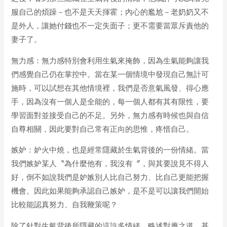
服自己的煩躁－也不是天天揮霍；內心的尷尬－老奶奶又不
是外人，讓她付錢也不一定失面子；更不需要當眾斥責他的
妻子了。
無力感：無力感特別會利用生氣來掩飾，因為生氣能夠讓我
們感覺自己仍在掌控中。當在某一個情境中發現自己無計可
施時，可以試想在其他情境裡，我們是否意氣風發、得心應
手，因為沒有一個人是全能的，每一個人都有其有限性，要
學習面對並接受自己的不足。另外，無力感有時候也與自信
自尊相關，因此要對自己常有正向的思惟，疼惜自己。
嫉妒：妒火中燒，也是經常隱藏於生氣背後的一份情緒。當
我們嫉妒某人〝為什麼他有，我沒有〞，與其要說見不得人
好，倒不如說我們是妒嫉別人比自己努力、比自己更能把握
機會。因此如果能夠承認自己嫉妒，是不是可以讓我們開始
比較能認真努力、自我鞭策呢？
除了針對生氣背後所隱藏的這許多情緒，略述對應之道，基