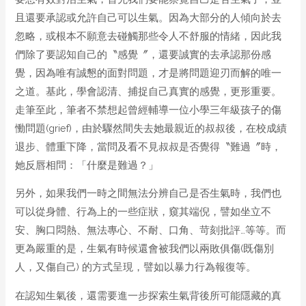
且還要承認或允許自己可以生氣。因為大部分的人傾向於去
忽略，或根本不願意去碰觸那些令人不舒服的情緒，因此我
們除了要認知自己的〝感覺〞，還要誠實的去承認那份感
覺，因為唯有誠懇的面對問題，才是將問題迎刃而解的唯一
之道。基此，學會認清、捕捉自己真實的感覺，更形重要。
走筆至此，筆者不禁想起曾經輔導一位小學三年級孩子的傷
慟問題(grief)，由於驟然間失去她最親近的叔叔後，在校成績
退步、體重下降，當問及看不見叔叔是否覺得〝難過〞時，
她反唇相問：「什麼是難過？」
另外，如果我們一時之間無法分辨自己是否生氣時，我們也
可以從身體、行為上的一些症狀，窺其端倪，譬如坐立不
安、胸口悶熱、無法專心、不耐、口角、苛刻批評…等等。而
更為嚴重的是，生氣有時候還會被我們以兩敗俱傷(既傷別
人，又傷自己) 的方式呈現，譬如以暴力行為報復等。
在認知生氣後，還需要進一步探索生氣背後所可能隱藏的真