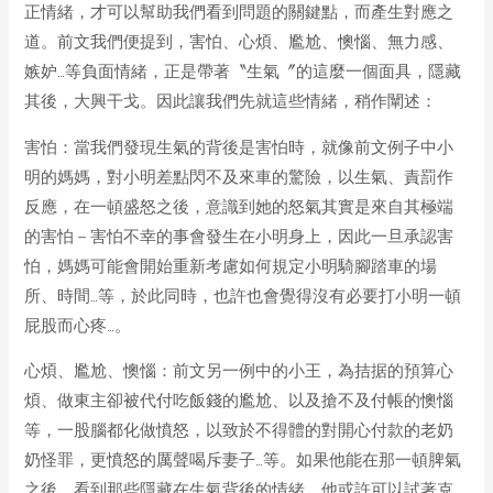
正情緒，才可以幫助我們看到問題的關鍵點，而產生對應之
道。前文我們便提到，害怕、心煩、尷尬、懊惱、無力感、
嫉妒…等負面情緒，正是帶著〝生氣〞的這麼一個面具，隱藏
其後，大興干戈。因此讓我們先就這些情緒，稍作闡述：
害怕：當我們發現生氣的背後是害怕時，就像前文例子中小
明的媽媽，對小明差點閃不及來車的驚險，以生氣、責罰作
反應，在一頓盛怒之後，意識到她的怒氣其實是來自其極端
的害怕－害怕不幸的事會發生在小明身上，因此一旦承認害
怕，媽媽可能會開始重新考慮如何規定小明騎腳踏車的場
所、時間…等，於此同時，也許也會覺得沒有必要打小明一頓
屁股而心疼…。
心煩、尷尬、懊惱：前文另一例中的小王，為拮据的預算心
煩、做東主卻被代付吃飯錢的尷尬、以及搶不及付帳的懊惱
等，一股腦都化做憤怒，以致於不得體的對開心付款的老奶
奶怪罪，更憤怒的厲聲喝斥妻子…等。如果他能在那一頓脾氣
之後，看到那些隱藏在生氣背後的情緒，他或許可以試著克