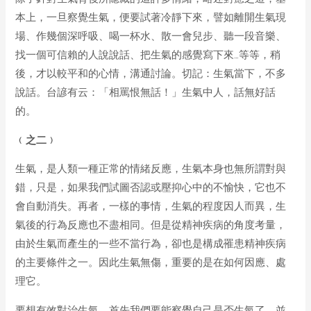
本上，一旦察覺生氣，便要試著冷靜下來，譬如離開生氣現
場、作幾個深呼吸、喝一杯水、散一會兒步、聽一段音樂、
找一個可信賴的人說說話、把生氣的感覺寫下來…等等，稍
後，才以較平和的心情，溝通討論。切記：生氣當下，不多
說話。台諺有云：「相罵恨無話！」生氣中人，話無好話
的。
﹙之二﹚
生氣，是人類一種正常的情緒反應，生氣本身也無所謂對與
錯，只是，如果我們試圖否認或壓抑心中的不愉快，它也不
會自動消失。再者，一樣的事情，生氣的程度因人而異，生
氣後的行為反應也不盡相同。但是從精神疾病的角度考量，
由於生氣而產生的一些不當行為，卻也是構成罹患精神疾病
的主要條件之一。因此生氣無傷，重要的是在如何因應、處
理它。
要想有效對治生氣，首先我們要能察覺自己是否生氣了，並