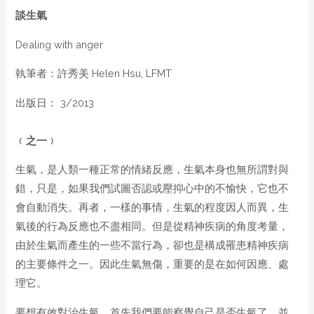
談生氣
Dealing with anger
執筆者：許秀美 Helen Hsu, LFMT
出版日： 3/2013
﹙之一﹚
生氣，是人類一種正常的情緒反應，生氣本身也無所謂對與
錯，只是，如果我們試圖否認或壓抑心中的不愉快，它也不
會自動消失。再者，一樣的事情，生氣的程度因人而異，生
氣後的行為反應也不盡相同。但是從精神疾病的角度考量，
由於生氣而產生的一些不當行為，卻也是構成罹患精神疾病
的主要條件之一。因此生氣無傷，重要的是在如何因應、處
理它。
要想有效對治生氣，首先我們要能察覺自己是否生氣了，並