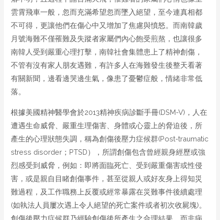
雲霄飛車一般，忽而充滿希望忽而墜入絕望，至今連真相都
不可得，更讓他們在傷心中又增加了焦慮與憤怒。而南韓歲
月號海難不僅罹難及失蹤者家屬們內心飽受煎熬，也讓很多
南韓人受到嚴重心理打擊，南韓社會集體患上了精神創傷，
不管有沒有家人朋友遇難，有許多人在海難發生後整天看著
有關新聞，邊看邊哭邊生氣，像患了憂鬱症般，情緒非常低
落。
根據美國精神醫學會於2013精神疾病診斷手冊(DSM-V)，人在
遭遇生命威脅、嚴重生理傷害、身體或心靈上的脅迫後，所
產生的心理狀態失調，稱為創傷後壓力症候群(Post-traumatic
stress disorder；PTSD），所謂創傷包含曾經親身經歷或強
烈感受到威脅，例如：即將面臨死亡、受到嚴重傷害或性侵
害，或是親自目睹創傷事件，甚至從親人或好友身上得知災
難過程，及工作職務上反覆或經常暴露在災難事件後續處理
(如執法人員屢次遇上令人絕望的死亡案件或者初次收屍塊)。
創傷後壓力症候群乃經驗創傷後所產生之合理結果，而非病