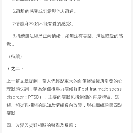
6.疏離的感受或刻意與他人疏遠。
7.情感麻木(如不能有愛的感受)。
8.持續無法經歷正向情緒，如無法有喜樂、滿足或愛的感
覺 。
（待續）
﹙之
二
﹚
上一篇文章提到，當人們經歷重大的創傷經驗後所引發的心
理狀態失調，稱為創傷後壓力症候群(Post-traumatic stress
disorder；PTSD），主要的症狀包括創傷的再度體驗、逃
避、和災難相關的認知及情緒負向改變，現在繼續談第四點
症狀:
四、改變與災難相關的警覺及反應：