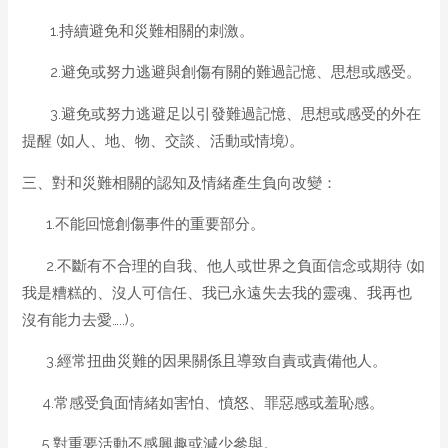
1.持續避免和災難相關的刺激。
2.避免或努力逃避與創傷有關的難過記憶、思想或感受。
3.避免或努力逃避足以引發難過記憶、思想或感受的外在
提醒 (如人、地、物、交談、活動或情境)。
三、對和災難相關的認知及情緒產生負向改變：
1.不能回憶創傷事件的重要部分。
2.不斷有不合理的自我、他人或世界之負面信念或期待 (如
我是糟糕的、沒人可信任、我已永遠失去我的靈魂、我再也
沒有能力去愛…..)。
3.經常扭曲災難的因果關係且導致自責或責備他人。
4.常感受負面情緒如害怕、憤怒、罪惡感或羞恥感。
5.對重要活動不感興趣或減少參與。