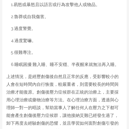
1.易怒或暴怒且以語言或行為攻擊他人或物品。
2.魯莽或自我傷害。
3.過度警覺。
4.過度驚嚇。
5.很難專注。
6.睡眠困擾:難入睡、睡不安穩、半夜醒來就無法再入睡。
上述情況，是經歷創傷後自然且正常的反應，受影響較小的
人會在短時間內自行恢復，較嚴重者，則需要較長的時間與
治療才能復原。創傷後壓力症候群在正統的治療上，主要採
用心理治療或藥物治療等方法。在心理治療方面，透過與心
理師一對一的晤談，幫助當事人了解任何人在壓力之下都可
能會產生創傷後壓力症候群，讓他接納災難已經發生過了，
卸下再度去經驗創傷的恐懼，並且學習如何面對創傷引發的