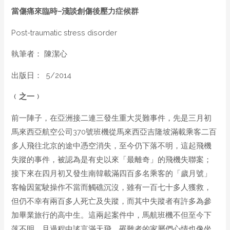
當傷痛來臨時
–
淺談創傷後壓力症候群
Post-traumatic stress disorder
執筆者： 陳潔心
出版日： 5/2014
﹙之一﹚
前一陣子，在亞洲接二連三發生重大災難事件，先是三月初
馬來西亞航空公司370號班機從馬來西亞吉隆坡滿載乘客二百
多人飛往北京的途中憑空消失，至今仍下落不明，這起飛機
失蹤的事件，被認為是有史以來「最離奇」的飛機失聯案；
接下來在四月初又發生南韓載滿四百多名乘客的「歲月號」
客輪因駕駛操作不當而觸礁沉沒，雖有一百七十多人獲救，
但仍不幸有兩百多人死亡及失蹤，而其中失蹤者有許多為參
加畢業旅行的高中生。這兩起案件中，馬航班機不但至今下
落不明，且過程中謠言滿天飛，罹難者的家屬們心情也像坐