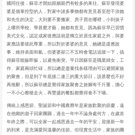
國同住後，蘇菲才開始跟姻親們有較多的來往。蘇菲發現婆
婆是個掌控型的人，對家中諸多事物都有意見甚至想干涉她
和先生的決定，大到要不要搬家、房子買在哪裡，小到孩子
上哪所學校、學甚麼才藝，她都有意見。因為蘇菲早已習慣
美式文化，認定成家後應該就是獨立於原生家庭之外，與婆
家應該要彼此尊重，所以對於婆婆的意見，她總是虛應故
事，維持表面和氣，但婆婆卻三不五時會電話追蹤一下，搞
得蘇菲能躲即躲，以避免衝突。平日因蘇菲是職業婦女，工
作、家庭兩頭忙碌，所以總是盡量找各樣理由可以避開家族
的聚會，但是到了年底接二連三的重大節日，說甚麼也不好
再推辭，所以蘇菲總是覺得家族聚會之旅腳有千斤重，擔心
一不小心擦槍走火，再豐盛的餐點都覺得食不下嚥。
傳統上感恩節、聖誕節和中國農曆年是家族歡聚的節慶，遠
在他鄉的遊子回家團圓，過去一年中不論身處何方，在歲首
年終之際，可以全家一起感恩過去一年的平安，迎接新一年
的到來，是充滿愛與溫馨的佳節。但現實生活中，家族的團