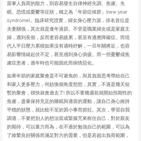
當事人負荷的能力，則容易發生自律神經失調、焦慮、失
眠、恐慌或憂鬱等症狀，稱之為「年節症候群」(new year
syndrome)。臨床研究證實，婦女身心壓力源，排名首位是
夫妻關係，其次就是逢年過節。不管是職業婦女或是家庭主
婦，遇到長假，反而更容易疲累，甚至有適應障礙症。而現
代人平日壓力累積如果沒有適時紓解，一旦年關將近，也容
易影響情緒起伏不定，甚至感到身心俱疲。而一些憂鬱或焦
慮症患者，過年時也可能因此而病情惡化。
如果年節的家庭聚會是不可避免的，與其負面思考帶給自己
和家人更多壓力，何妨換個角度想想，其實，不過是幾天短
暫的聚會，很快就會過去了! 所以不要幾週前就開始預期性的
焦慮，盡量保持充足的睡眠與適當的運動，讓自己身心維持
平穩的狀態，就比較不至於因小事而抓狂。其次，學習自我
調適，不要把別人的想法當成緊箍咒來框住自己，對於親友
的期待，可以量力而為，在不過於勉強自己的範圍，可以為
了維繫良好關係而滿足對方的需要，但是若超出負荷範圍，