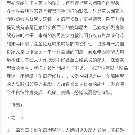
聚卻帶給許多人莫大的壓力，這不僅是華人圈獨有的現象，
在世界各地的家庭其實都面臨同樣的狀況，只是華人因家人
間關係較為緊密，這種「年節症候群」更是顯著。除了前面
提到的蘇菲是已婚婦女所面臨的婆媳壓力，已婚夫婦則會被
關心何時生子，未婚的熟男熟女會被詢問有沒有對象或何時
結婚等問題，甚至最近愈來愈多的同性伴侶，也要再一次面
對家人是否接受另一半一起團圓的問題，而近年因經濟大環
境不佳，有些人工作狀況不好甚至面臨裁員的壓力，在親友
聚會的場合，就擔心被詢問起面子不保…..。心理治療以「關係
理論」來解讀「年節症候群」，人活在關係之中，年節團聚
的人際關係與壓力暴增，若超過當事人負荷的能力，則容易
發生自律神經失調、焦慮、失眠、恐慌或憂鬱等症狀。
（待續）
﹙之二﹚
上一篇文章提到年節團聚時，人際關係與壓力暴增，若超過