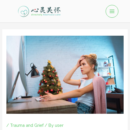
/
Trauma and Grief
/ By
user