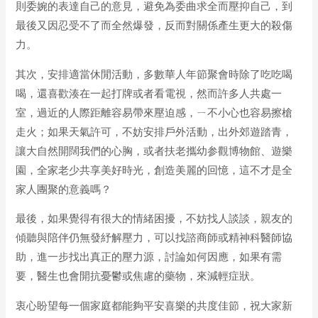
則委婉的表達自己的意見，避免為委曲求全而壓抑自己，到
最後又因忍受不了而全然爆發，反而對關係產生更大的殺傷
力。
其次，安排適當休閒活動，多數華人年節聚會時除了吃吃喝
喝，還喜歡湊在一起打牌或者看電視，然而許多人共處一
室，過近的人際距離容易帶來壓迫感，ㄧ不小心也容易擦槍
走火；如果天氣許可，不妨安排戶外活動，出外郊遊踏青，
讓大自然開闊我們的心胸，或者扶老攜幼参觀博物館、遊樂
園，全家老少共享美好時光，創造美麗的回憶，這不才是全
家人團聚的意義嗎？
最後，如果覺得有很大的情緒困擾，不妨找人談談，親友的
傾聽與陪伴仍無發紓解壓力，可以找諮商師或精神科醫師協
助，進一步找出真正的壓力源，討論如何因應，如果有需
要，醫生也會開抗憂鬱或焦慮的藥物，來減輕症狀。
衷心盼望每一個家庭都能夠平安喜樂的共度佳節，祝大家新