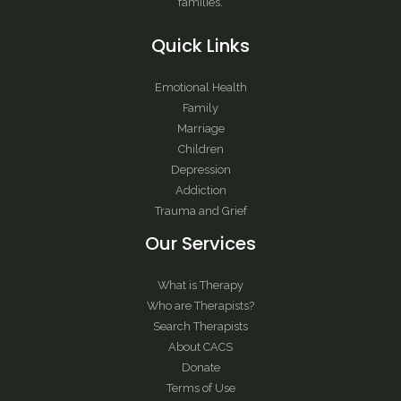
families.
Quick Links
Emotional Health
Family
Marriage
Children
Depression
Addiction
Trauma and Grief
Our Services
What is Therapy
Who are Therapists?
Search Therapists
About CACS
Donate
Terms of Use