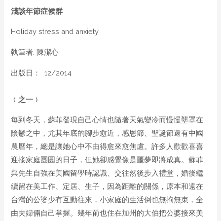
淺談年節症候群
Holiday stress and anxiety
執筆者: 陳潔心
出版日： 12/2014
﹙之一﹚
每到冬天，蘇菲發現自己心情也隨著天氣變冷而慢慢壟罩在
陰鬱之中，尤其年底的腳步愈近，感恩節、聖誕節還有中國
農曆年，總是讓她心中不由得愈來愈焦慮。許多人歡歡喜喜
迎接家庭團圓的日子，但她卻感覺像是噩夢即將成真。蘇菲
與先生自強在美國留學時認識、交往然後步入禮堂，婚後繼
續留在美工作、定居、生子，因為距離的關係，原本和遠在
台灣的公婆少有互動往來，小家庭的生活倒也無拘無束，全
由夫婦倆自己掌握。幾年前也住在加州的大伯把公婆接來美