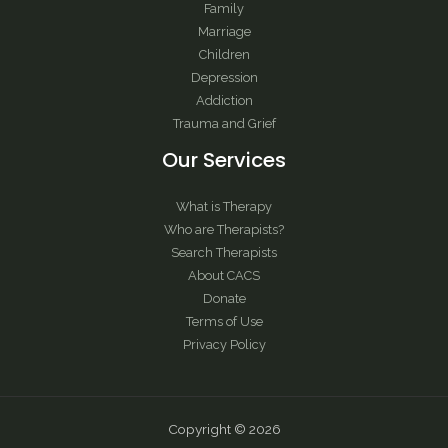
Family
Marriage
Children
Depression
Addiction
Trauma and Grief
Our Services
What is Therapy
Who are Therapists?
Search Therapists
About CACS
Donate
Terms of Use
Privacy Policy
Copyright © 2026