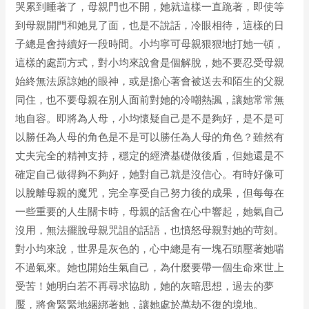
哭累到睡著了，母親門也不開，她就這樣一直跪著，即使等
到母親開門和她見了面，也是不說話，冷眼相待，這樣的日
子總是會持續好一段時間。小均寧可母親狠狠地打她一頓，
這樣的處罰方式，對小均來說會是個解脫，她不要忍受母親
始終無法原諒她的眼神，或是擔心著會被送去和陌生的父親
同住，也不要母親在別人面前對她的冷嘲熱諷，讓她常常無
地自容。即將為人母，小均懷疑自己是不是夠好，是不是可
以勝任為人母的角色是不是可以勝任為人母的角色？雖然有
丈夫完全的精神支持，穩定的經濟基礎做後盾，但她還是不
確定自己做得夠不夠好，她對自己就是沒信心。有時好像可
以脫離母親的魔咒，完全享受自己努力後的成果，但每每在
一些重要的人生關卡時，母親的話會在心中響起，她氣自己
沒用，無法擺脫母親咒詛的話語，也憤怒母親對她的苛刻。
對小均來說，世界是灰色的，心中總是有一塊石頭壓著她喘
不過氣來。她也開始生氣自己，為什麼要帶一個生命來世上
受苦！她明白若不再尋求協助，她的灰暗思想，過去的夢
魘，將會緊緊地綑綁著她，讓她處於萬劫不復的境地。