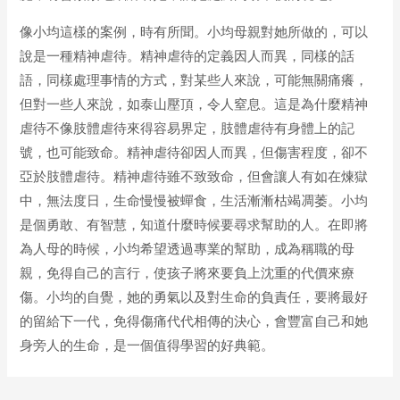
像小均這樣的案例，時有所聞。小均母親對她所做的，可以
說是一種精神虐待。精神虐待的定義因人而異，同樣的話
語，同樣處理事情的方式，對某些人來說，可能無關痛癢，
但對一些人來說，如泰山壓頂，令人窒息。這是為什麼精神
虐待不像肢體虐待來得容易界定，肢體虐待有身體上的記
號，也可能致命。精神虐待卻因人而異，但傷害程度，卻不
亞於肢體虐待。精神虐待雖不致致命，但會讓人有如在煉獄
中，無法度日，生命慢慢被蟬食，生活漸漸枯竭凋萎。小均
是個勇敢、有智慧，知道什麼時候要尋求幫助的人。在即將
為人母的時候，小均希望透過專業的幫助，成為稱職的母
親，免得自己的言行，使孩子將來要負上沈重的代價來療
傷。小均的自覺，她的勇氣以及對生命的負責任，要將最好
的留給下一代，免得傷痛代代相傳的決心，會豐富自己和她
身旁人的生命，是一個值得學習的好典範。