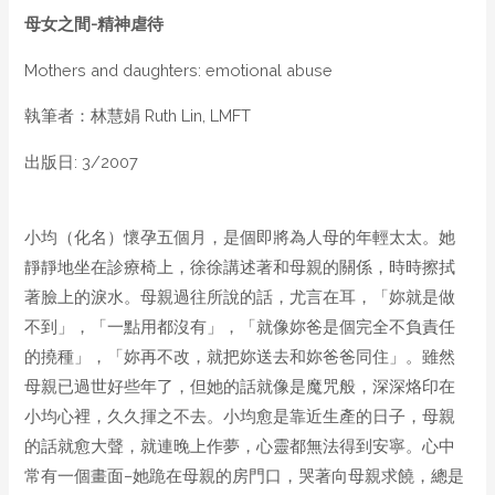
母女之間-精神虐待
Mothers and daughters: emotional abuse
執筆者：林慧娟 Ruth Lin, LMFT
出版日: 3/2007
小均（化名）懷孕五個月，是個即將為人母的年輕太太。她
靜靜地坐在診療椅上，徐徐講述著和母親的關係，時時擦拭
著臉上的淚水。母親過往所說的話，尤言在耳，「妳就是做
不到」，「一點用都沒有」，「就像妳爸是個完全不負責任
的撓種」，「妳再不改，就把妳送去和妳爸爸同住」。雖然
母親已過世好些年了，但她的話就像是魔咒般，深深烙印在
小均心裡，久久揮之不去。小均愈是靠近生產的日子，母親
的話就愈大聲，就連晚上作夢，心靈都無法得到安寧。心中
常有一個畫面–她跪在母親的房門口，哭著向母親求饒，總是