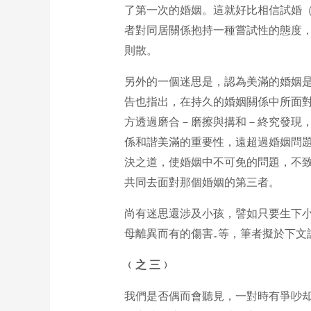
了第一次的婚姻。這就好比相信試婚
者對同居關係抱持一種嘗試性的態度
則散。
另外的一個迷思是，認為美滿的婚姻
告也指出，在持久的婚姻關係中所面
方透過磨合－磨擦與搆和－終究發現
係和諧美滿的重要性，遠超過婚姻問
決之道，使婚姻中不可免的問題，不
共同去面對那個婚姻的第三者。
尚有迷思還涉及小孩，譬如只要生下
母離異而有的傷害…等，筆者擬於下文討
﹙之 三﹚
我們是否偶而會聽見，一對時有爭吵