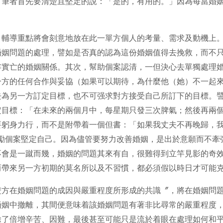
。筆者首先要清楚且堅定的說：「是的，有用的。」因為每當婚
，輔導重點將會刻意地放在此一單方個人的考量、需求及動機上
婚姻問題的處理，譬如是否真的認為這份婚姻值得去挽救，而不
存實亡的婚姻關係。其次，幫助個案認清，一但決心去單獨處理
一方的任何合作與妥協（如果可以期待，為什麼他（她）不一起
去為另一方訂定目標，也不可强求對方接受自己所訂下的目標。
定目標：「在未來的兩個月中，每星期只發三次脾氣；然後再兩個
要躬身力行，而不是附帶着一個但書：「如果我丈夫不再晚歸，
鼓勵個案堅定自己。因為儘管要努力改善婚姻，是出於意願而不牽
不會是一蹴而幾，婚姻的問題其來有自，很難得到立竿見影的奇
而帶來另一方初期的莫名所以及不習慣，都必須假以時日才可能
雙方在婚姻問題的成因與嚴重程度所形成的共識〞，將在婚姻問
婚姻中撤離，其間便意味着該婚姻問題有著非比尋常的嚴重程度，
除了倍增辛苦、因難，最後甚至可能只是流於着眼在處理如何和