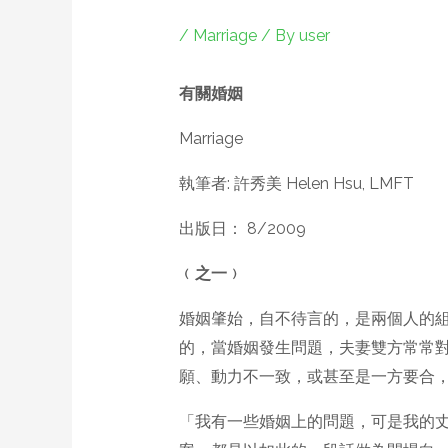
/
Marriage
/ By
user
有關婚姻
Marriage
執筆者: 許秀美 Helen Hsu, LMFT
出版日： 8/2009
﹙之一﹚
婚姻肇始，自不待言的，是兩個人的
的，當婚姻發生問題，夫妻雙方常常
願、動力不一致，或甚至是一方要合，
「我有一些婚姻上的問題，可是我的