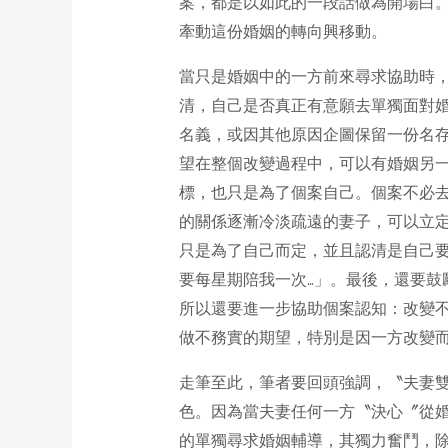
案，都是以如此的一段話做為開場白
牽動這份婚姻的轉向興移動。
當只是婚姻中的一方前來尋求協助時
清，自己是否真正有意願去單獨面對
名義，或因其他原因企圖保留一份名
望在整個改變過程中，可以有婚姻另
標，也只是為了個案自己。個案不必
的關係逐漸冷淡疏遠的妻子，可以立
只是為了自己而定，並且認清是自己
要每星期陪我一次…」。最後，還要
所以還要進一步協助個案認知：改變
做不務實的期望，特別是因一方改變
走筆至此，筆者要回頭強調，〝夫妻
色。因為當夫妻任何一方〝決心〞從
的單獨尋求婚姻輔導，其獨力奮鬥，