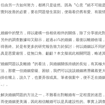
，任由另一方如何努力，都將只是徒然。因為〝心意〞絕不可能
覺到改善的必要，要在問題發生當刻，便藉着仍舊有愛、有親情
入婚姻中的雙方，得以建構一份相依相伴的關係，除了分享彼此
另外的調查數據却又顯示，超過40%的婚姻，最後以離婚收場
不得善終。於是有更多的研究報告致力於探討：何以婚姻以不同
果真是恩愛逾恆，從無口角、齟齬？本文擬就此相關問題，略述
〝婚姻問題以及離婚〞的看法，與婚姻關係持續的長短，有其極
方法，那麼一但婚姻窒礙、困頓，我們可以說該婚姻將潛藏着更
婚掛在嘴上，說久了，也要弄假或真。筆者個案中，便不乏在婚姻
…」。
是解決婚姻問題的方法之一，不難看出對離婚有一定程度的迷思
，而使婚姻更美滿，因此相信離婚可以是具建設性的。事實上調