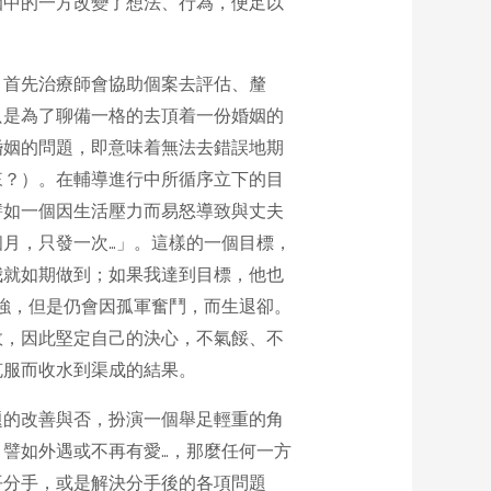
姻中的一方改變了想法、行為，便足以
。首先治療師會協助個案去評估、釐
只是為了聊備一格的去頂着一份婚姻的
婚姻的問題，即意味着無法去錯誤地期
來？）。在輔導進行中所循序立下的目
譬如一個因生活壓力而易怒導致與丈夫
月，只發一次…」。這樣的一個目標，
我就如期做到；如果我達到目標，他也
強，但是仍會因孤軍奮鬥，而生退卻。
效，因此堅定自己的決心，不氣餒、不
克服而收水到渠成的結果。
題的改善與否，扮演一個舉足輕重的角
譬如外遇或不再有愛…，那麼任何一方
平分手，或是解決分手後的各項問題