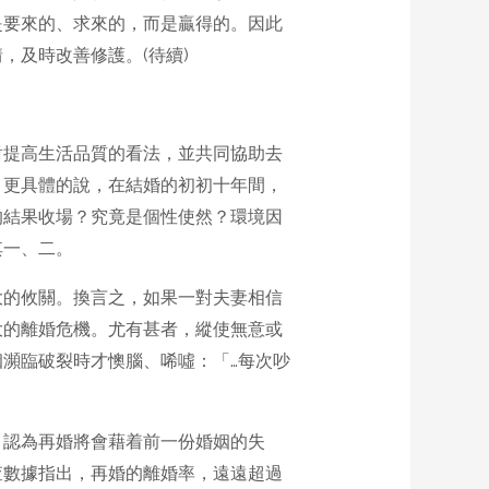
是要來的、求來的，而是贏得的。因此
，及時改善修護。(待續)
對提高生活品質的看法，並共同協助去
，更具體的說，在結婚的初初十年間，
的結果收場？究竟是個性使然？環境因
其一、二。
大的攸關。換言之，如果一對夫妻相信
大的離婚危機。尤有甚者，縱使無意或
瀕臨破裂時才懊腦、唏噓：「…每次吵
，認為再婚將會藉着前一份婚姻的失
查數據指出，再婚的離婚率，遠遠超過