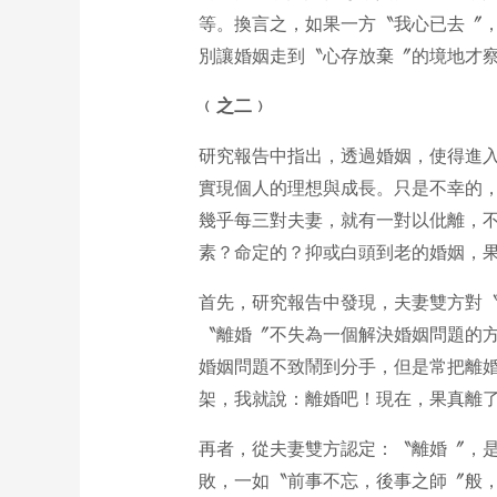
等。換言之，如果一方〝我心已去〞
別讓婚姻走到〝心存放棄〞的境地才察
﹙之二﹚
研究報告中指出，透過婚姻，使得進
實現個人的理想與成長。只是不幸的，
幾乎每三對夫妻，就有一對以仳離，
素？命定的？抑或白頭到老的婚姻，
首先，研究報告中發現，夫妻雙方對
〝離婚〞不失為一個解決婚姻問題的
婚姻問題不致鬧到分手，但是常把離
架，我就說：離婚吧！現在，果真離了
再者，從夫妻雙方認定：〝離婚〞，
敗，一如〝前事不忘，後事之師〞般