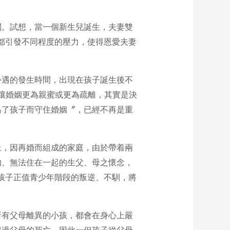
關。試想，當一個新生兒誕生，夫妻雙
都引發不同程度的壓力，使得恩愛夫妻
外遇的發生時間，出現在孩子誕生後不
生兒是否讓婚姻更為親蜜或更為疏離，其實是決
為了孩子而守住婚姻〞，已經不再是重
上，因再婚而組成的家庭，由於帶着兩
的、無法住在一起的生父、母之懷念，
孩子正值青少年階段的叛逆、不馴，將
所有父母離異的小孩，都會在身心上嚴