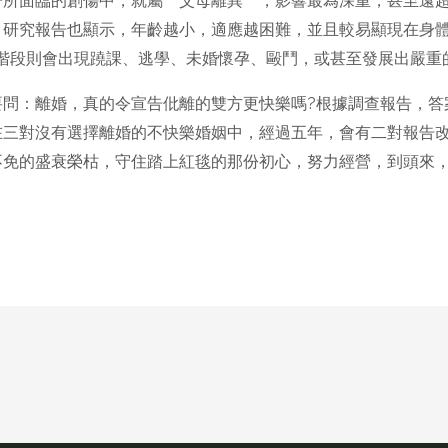
子所面臨的創傷中，就屬〝父母離異〞，影響最為深重，甚至遠
。研究報告也顯示，年齡越小，適應越困難，並且較易顯現在身
階段則會出現蹺課、逃學、未婚懷孕、毆鬥，或甚至發展出嚴重
要問：離婚，真的令宣告仳離的雙方更快樂嗎?根據調查報告，答
在三對沒有選擇離婚的不快樂婚姻中，經過五年，會有二對報告
不免的盛衰榮枯，守住踏上紅毯的那份初心，努力經營，到頭來