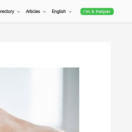
I’m A Helper
irectory
Articles
English