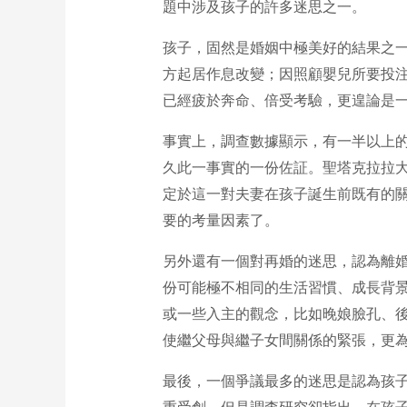
題中涉及孩子的許多迷思之一。
孩子，固然是婚姻中極美好的結果之
方起居作息改變；因照顧嬰兒所要投
已經疲於奔命、倍受考驗，更遑論是
事實上，調查數據顯示，有一半以上
久此一事實的一份佐証。聖塔克拉拉大學心理
定於這一對夫妻在孩子誕生前既有的
要的考量因素了。
另外還有一個對再婚的迷思，認為離
份可能極不相同的生活習慣、成長背
或一些入主的觀念，比如晚娘臉孔、
使繼父母與繼子女間關係的緊張，更
最後，一個爭議最多的迷思是認為孩