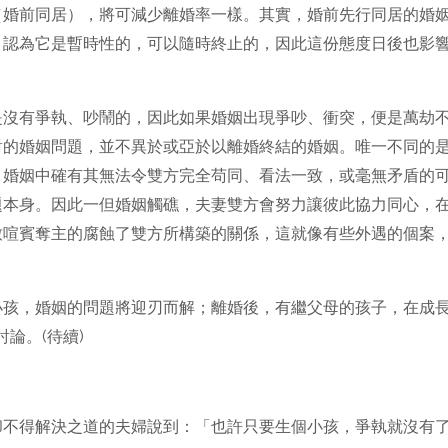
（婚前同居），將可減少離婚率一樣。其實，婚前先行同居的婚
，認為它是暫時性的，可以隨時終止的，因此這份態度日後也影
是沒有爭執、吵鬧的，因此如果婚姻出現爭吵、衝突，便是萬劫
對的婚姻問題，並不異於或亞於以離婚終結的婚姻。唯一不同的
，婚姻中確有其無法令雙方完全苟同、看法一致，或毫無矛盾的
題本身。因此一但婚姻觸礁，夫妻雙方會努力讓彼此協力同心，
致喧賓奪主的腐蝕了雙方所構築的關係，這就像有些外遇的個案
小孩，婚姻的問題將迎刃而解；離婚後，有繼父母的孩子，在成
論。(待續)
却不得解決之道的夫婦說到：「也許只要生個小孩，爭執就沒有了