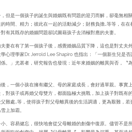
一，但是一個孩子的誕生與婚姻既有問題的迎刃而解，卻毫無相
注的時間、精力；彼此在一起的活動減少；財務負擔…等等，在在
一對有其既存的婚姻問題卻試圖藉孩子去消極對應的夫妻。
的夫妻在有了第一個孩子後，感覺婚姻品質下降，這也是對丈夫
學家Dr. Jerrold Lee Shapiro 也指出：「一個新
關係。」尤甚者，研究報告也發現：近年來婚姻的離異與否，〝
婚後，一個小孩在擁有繼父、母的家庭成長，會好過單親。事實
景，對孩子或再婚父母雙方，都面臨極大挑戰，加上孩子對既有
後父難處…等，使得孩子對父母離異後的生活調適，更為艱難，若
為雪上加霜。
子小、容易健忘，很快地會從父母離婚的創傷中復原。儘管不是