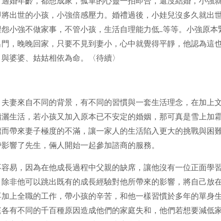
了適婚年齡，都想成家，孤單的心靈一拍即合，還沒結婚，小強
即將出世的小孩，小強倍感壓力。婚禮過後，小娃兒沒多久就出
埋怨小強不做家事，不管小孩，生活自理能力低…等等。小強原本
出門，晚晚回家，只要不見到妻小，心中就覺得平靜，他認為這
，與婆婆、姑姑相依為命。〈待續〉
，夫妻來自不同的背景，有不同的習慣與一套生活理念，在加上
瀟灑生活，若小孩又加入原本已不安定的婚姻，那可真是雪上加
繼而帶來妻子極度的不滿，讓一家人的生活陷入更大的挑戰與困
帶影響了先生，倆人開始一起參加諮商的服務。
不容易，因為在他成長過程中父親的缺席，讓他沒有一位正面學習
，除非他可以跳出既有的成長經驗對他所帶來的影響，將自己放
再加上全職的工作，帶小孩的辛苦，和他一樣習慣於多年的單身
庭各有不同的千百種原因造成他們的家庭失和，他們若想要減低