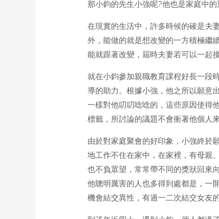
那小鈞的先生小強呢?他也是家庭中的
在現實的生活中，許多時候的確是夫
外，能做的就是想改變的一方積極繼
能就跟著改變，屆時夫妻若可以一起
就在小鈞參加親職教育課程好長一段
導的助力。根據小強，他之所以願意
一樣對他叨叨唸唸的，這些原因使得
標籤，所討論的議題不會衝著他個人
由於對家庭聚會的好印象，小強終於
地工作不住在家中，在家裡，有母親
也不負眾望，常常帶不同的獎狀回來
他聰明厲害的人也多得到處都是，一
機會結交異性，有過一二次結交女友