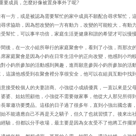
重要成員，怎麼好像被置身事外了呢?
妻有一方，或是被認為需要幫忙的家中成員不願配合尋求幫忙，
續尋求協助，因為想改變的一方有動力，改變的可能較大，有動
接受幫忙，可以事半功倍，家庭生活更健康和諧的希望才可以慢
時間後，在一次小組所舉行的家庭聚會中，看到了小強，而那次
出席家庭聚會是因為小鈞在日常生活中的正向改變，他感到小均
他對小鈞所參加的活動感到興趣，進而願意參與小鈞所參加的活
來，這讓他感受到在聚會裡分享很安全，他可以在組員互動中找
願意接受較個人的夫妻諮商。小強從小成績優異，一直以來是父
、婆婆、姑姑照顧他，小強從不需要做家事，他從大人那兒所得
向長輩邀功要獎品。這樣的日子過了很多年，直到小強出國念書
開始不能適應自己不再是天之驕子，但久了也就習慣了。後來出
的經驗，但都以分手收場，最主要是因為女友受不了他將工作擺