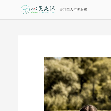
跳
美籍華人咨詢服務
至
主
要
內
Post
容
navigation