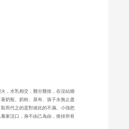
烈火，水乳相交，難分難捨，在沒結婚
對著奶瓶、奶粉、尿布、孩子永無止盡
，取而代之的是對彼此的不滿。小強把
以養家活口，身不由己為由，推掉所有