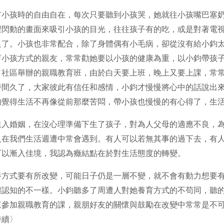
有小孩時的自由自在，每次只要聽到小孩哭，她就往小孩嘴巴塞
閃動的畫面來吸引小孩的目光，往往孩子有的吃，或是對著電視
足了。小孩也非常配合，除了身體偶有小毛病，卻從沒有給小鈞
育小孩方式的親友，常常勸她要以小孩的健康為重，以小鈞帶孩
了社區舉辦的親職教育班，由於白天要上班，晚上又要上課，常
時間久了，大家彼此有信任和感情，小鈞才慢慢將心中的話說出
鈞覺得生活不再像從前那麼苦悶，帶小孩也慢慢的有心得了，生
進入婚姻，在沒心理準備下生了孩子，對為人父母的適應不良，
人在我們生活週遭中常會遇到。有人可以若無其事的過下去，有
可以漸入佳境，我認為癥結點在於對生活態度的轉變。
養方式要有所改變，可能日子仍是一層不變，就不會有動力想要
態認知的不一樣。小鈞聽多了周遭人對她養育方式的不苟同，聽
來參加親職教育的課，親朋好友的關懷與鼓勵在改變中常常是不
待續〉