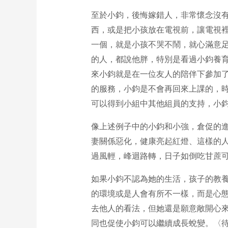
至於小鈞，後悔嫁錯人，非常懷念沒
西，或是把小孩放在電視前，讓電視裡
一個，就是小孩不哭不鬧，就心滿意
的人，都說他胖，特別是看過小鈞養
來小鈞就是在一位友人的陪伴下參加
的服務，小鈞是不會再回來上課的，
可以得到小組中其他組員的支持，小
像上述例子中的小鈞和小強，倉促的
妻關係惡化，健康亮起紅燈、這樣的
過風輕，峰迴路轉，日子如倒吃甘蔗
如果小鈞不認為她的生活，孩子的教
的環境或是人會有所不一樣，而是心
去他人的看法，但她還是願意敞開心
同也促使小鈞可以繼續成長蛻變。〈