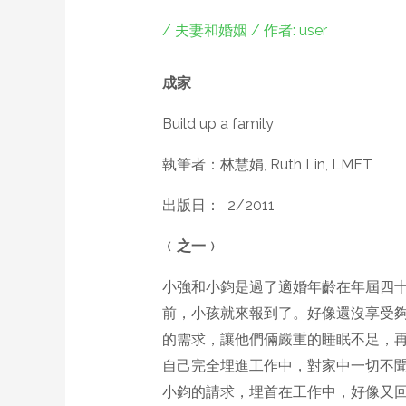
/
夫妻和婚姻
/ 作者:
user
成家
Build up a family
執筆者：林慧娟, Ruth Lin, LMFT
出版日： 2/2011
﹙之一﹚
小強和小鈞是過了適婚年齡在年屆四
前，小孩就來報到了。好像還沒享受
的需求，讓他們倆嚴重的睡眠不足，
自己完全埋進工作中，對家中一切不
小鈞的請求，埋首在工作中，好像又