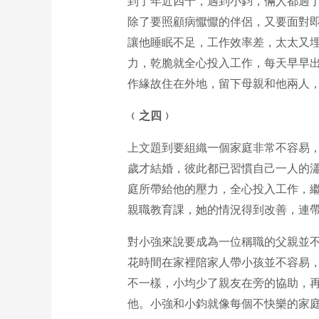
到了年近四十，遇到小鈞，倆人都過
除了要照顧病懨懨的伴侶，又要面對
讓他睡眠不足，工作效率差，太太又
力，乾脆就全心投入工作，每天早早
作緣故住在外地，留下母親和他兩人
﹙之
四
﹚
上文題到要組織一個家庭非常不容易
歲才結婚，彼此都已習慣自己一人的
庭所帶給他的壓力，全心投入工作，
親職教育課，她的情況得到改善，連
對小強來說要成為一位稱職的父親並
花時間在家裡陪家人帶小孩並不容易
不一樣，小均少了親友在旁的協助，
他。小強和小鈞就像每個不快樂的家