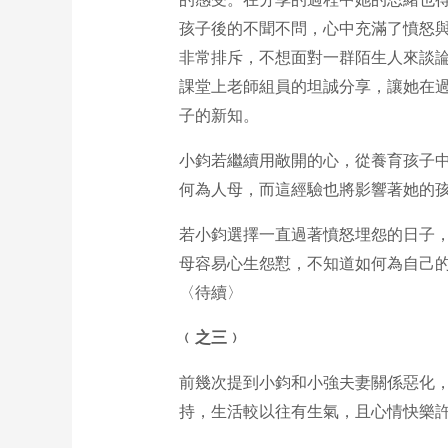
孩子後的不聞不問，心中充滿了憤怒
非常排斥，不想面對一群陌生人來談
課堂上老師組員的坦誠分享，讓她在
子的新知。
小鈞若繼續用敞開的心，從養育孩子
何為人母，而這經驗也將影響著她的
若小鈞選擇一直過著憤怒埋怨的日子
母容易心生怨懟，不知道如何為自己
〈待續〉
﹙之
三
﹚
前幾次提到小鈞和小強夫妻關係惡化
持，生活較以往有生氣，且心情快樂