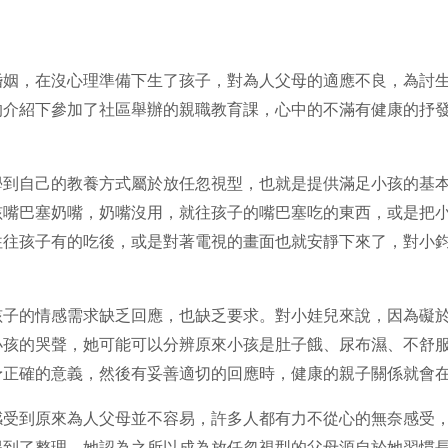
婚姻，在沒心理準備下生了孩子，對為人父母的適應不良，為討
的介紹下參加了社區舉辦的親職教育課，心中的不滿有健康的抒
學到自己的教養方式屬於放任忽視型，也就是提供滿足小孩的基
孩嘴巴塞奶嘴，奶嘴沒用，就往孩子的嘴巴塞吃的東西，或是把
往往孩子有的吃後，或是對著電視的畫面也就安靜下來了，對小
孩子的情感需求缺乏回應，也缺乏要求。對小娃兒來說，因為礙
小孩的哭聲，她可能可以分辨原來小孩是肚子餓、尿布濕、不舒
予正確的意義，然後有妥善適切的回應時，健康的親子關係就會
感受到原來為人父母並不容易，許多人都有力不從心的無奈感受
得到了整理，她認為之所以成為放任忽視型的父母源自於她習慣