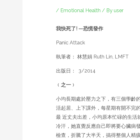
/
Emotional Health
/ By
user
我快死了
! —
恐慌發作
Panic Attack
執筆者： 林慧娟 Ruth Lin, LMFT
出版日： 3/2014
﹙之一﹚
小均長期處於壓力之下，有三個學齡
活起居、上下課外，每星期有開不完
最 近丈夫出差，小均原本忙碌的生活
冷汗，她直覺反應自己即將要心臟病發
檢查，折騰了大半天，搞得整個人精疲力