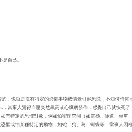
不是自己。
預警的，也就是沒有特定的恐懼事物或情景引起恐慌，不知何時何
時…，當事人覺得血壓突然飆高或心臟病發作，感覺自己就快死了
，如有特定的恐懼對象，例如怕密閉空間（如電梯、隧道、坐車
恐懼或怕某種特定的動物，如蛇、狗、鳥、蝴蝶等，當事人因極