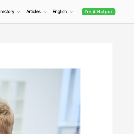
I’m A Helper
irectory
Articles
English