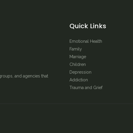
Quick Links
Emotional Health
Family
Marriage
Children
Depression
groups, and agencies that
Addiction
Trauma and Grief