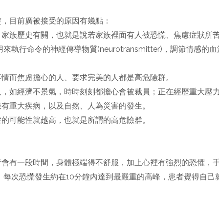
楚，目前廣被接受的原因有幾點：
、家族歷史有關，也就是說若家族裡面有人被恐慌、焦慮症狀所
命令的神經傳導物質(neurotransmitter)，調節情感的血清
事情而焦慮擔心的人、要求完美的人都是高危險群。
人，如經濟不景氣，時時刻刻都擔心會被裁員；正在經歷重大壓
患有重大疾病，以及自然、人為災害的發生。
症的可能性就越高，也就是所謂的高危險群。
會有一段時間，身體極端得不舒服，加上心裡有強烈的恐懼，手
。每次恐慌發生約在10分鐘內達到最嚴重的高峰，患者覺得自己就