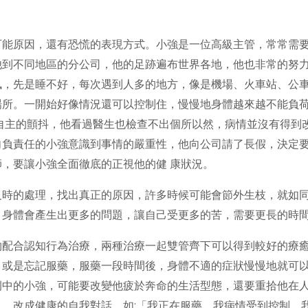
可能原因，還有恐慌的表現方式。小強是一位高級主管，常常需
他到不同地區的分公司，他的足跡遍布世界各地，他也非常的努
，先是睡不好，每次遇到人多的地方，像是機場、火車站、公車
場所。一開始好像情況還可以控制住，慢慢地身體越來越不能負
自主的顫抖，他看過醫生也檢查不出個所以然，病情並沒有得到
向負責任的小強意識到事情的嚴重性，他向公司請了長假，決定
，要讓小強全面徹底的正視他的健 康狀況。
及時的處理，找出真正的原因，許多時候可能會節外生枝，就如
，身體會產生出更多的問題，讓自己受更多的苦，需要更長的時
物配合認知行為治療，兩種治療一起雙管齊下可以得到較好的療
或是忘記服藥，服藥一段時間後，身體不適的症狀慢慢地就可以
例中的小強，可能要改變他疲於奔命的生活型態，還要重拾他在
，改成健康的自我對話，如:「我正在服藥，我病情受到控制，