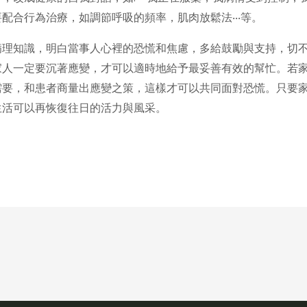
配合行為治療，如調節呼吸的頻率，肌肉放鬆法‧‧‧等。
病理知識，明白當事人心裡的恐慌和焦慮，多給鼓勵與支持，切
家人一定要沉著應變，才可以適時地給予最妥善有效的幫忙。若
需要，和患者商量出應變之策，這樣才可以共同面對恐慌。只要
生活可以再恢復往日的活力與風采。