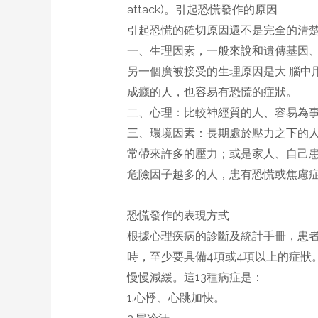
attack)。引起恐慌發作的原因
引起恐慌的確切原因還不是完全的清
一、生理因素，一般來說和遺傳基因
另一個廣被接受的生理原因是大 腦中用來執行
成癮的人，也容易有恐慌的症狀。
二、心理：比較神經質的人、容易為
三、環境因素：長期處於壓力之下的
常帶來許多的壓力；或是家人、自己
危險因子越多的人，患有恐慌或焦慮
恐慌發作的表現方式
根據心理疾病的診斷及統計手冊，患者
時，至少要具備4項或4項以上的症狀
慢慢減緩。這13種病症是：
1.心悸、心跳加快。