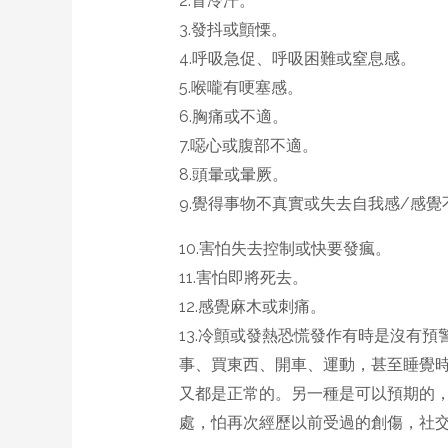
2.冒冷汗。
3.發抖或顫慄。
4.呼吸急促、呼吸困難或窒息感。
5.喉嚨有哽塞感。
6.胸痛或不適。
7.噁心或腹部不適。
8.頭暈或暈厥。
9.覺得事物不真實或失去自我感/感覺
10.害怕失去控制或快要發瘋。
11.害怕即將死去。
12.感覺麻木或刺痛。
13.冷顫或發熱恐慌發作有時是沒有
事、買東西、開車、運動，甚至睡覺
又都是正常的。另一種是可以預期的
處，怕再次經歷以前受過的創傷，社交