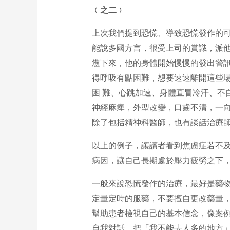
﹙之
二
﹚
上次我們提到恐慌、導致恐慌發作的
能說多國方言，很受上司的賞識，派
憊下來，他的身體開始慢慢的發出警訊
得呼吸有點困難，想要速速離開這些
困 難、心跳加速、身體直冒冷汗、不
神經麻痺，外型改變，口齒不清，一
除了包括精神科醫師，也有談話治療師
以上的例子，讓讀者看到焦慮症若不
病因，讓自己長期處於壓力疲勞之下
一般來說恐慌發作的治療，最好是藥
定量定時的服藥，不要擅自更改藥量，
幫助患者檢視自己的基本信念，像案
自我對話，把「我不能去人多的地方」