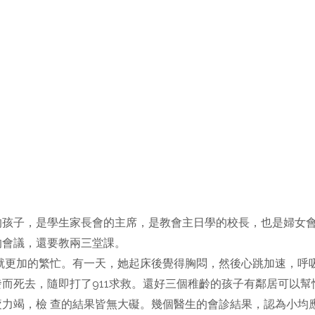
的孩子，是學生家長會的主席，是教會主日學的校長，也是婦女
的會議，還要教兩三堂課。
就更加的繁忙。有一天，她起床後覺得胸悶，然後心跳加速，呼
而死去，隨即打了911求救。還好三個稚齡的孩子有鄰居可以
竭，檢 查的結果皆無大礙。幾個醫生的會診結果，認為小均應該是