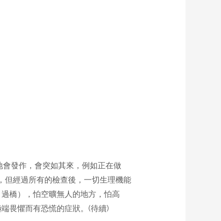
地會發作，會突如其來，例如正在做
，但經過所有的檢查後，一切生理機能
、過橋），怕空曠無人的地方，怕高
端畏懼而有恐慌的症狀。(待續)