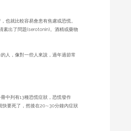
苦，也就比較容易會患有焦慮或恐慌。
素出了問題(serotonin)。酒精或藥物
力的人，像對一些人來說，過年過節常
冊中列有13種恐慌症狀，恐慌發作
快要死了，然後在20∼30分鐘內症狀