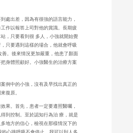
要到處出差，因為有很強的語言能力，
力工作以報答上司對他的賞識。長期疲
站，只要看到很 多人，小強就開始覺
荷，只要遇到這樣的場合，他就會呼吸
改善。後來情況更加嚴重，他患了顏面
要把身體照顧好。小強醫生的治療方案
同案例中的小強，沒有及早找出真正的
間來復原。
癒效果。首先，患者一定要遵照醫囑，
得到控制。至於認知行為治 療，就是
人多地方的信心，檢視在那樣情況下的
我的心跳呼吸不會停止，我可以到人多