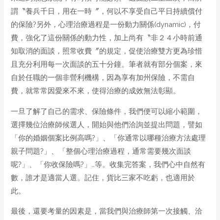
謂〝養兵千日，用在一時〞，何以不享受自己平日持續償付
的保險?另外，心理治療過程是一份動力關係(dynamic)，付
費，強化了這份關係的動力性，加上尚有〝非２４小時前通
知取消的面談，照常收費〞的規定，促使治療雙方更為珍惜
且充分利用每一次面談的五十分鐘。筆者就有部分個案，來
自於任職的一個非營利機構，因為享有加州保險，不需自
費，就常常因愛來不來，使得治療的成效無法彰顯。
一旦了解了自己的需求、保險條件，我們便可以縮小範圍，
選擇幾位治療師候選人，開始與他們洽詢並提出問題，譬如
「你的婚姻個案比例高嗎?」、「你通常以哪種治療方法處理
親子問題?」、「整個心理治療過程，通常需要幾次面談
呢?」、「你收保險嗎?」…等。收集完答案，我們心中自然有
數，誰才是適當人選。記住，貨比三家不吃虧，也適用於
此。
最後，還要考量的因素是，當我們與治療師第一次接觸、洽