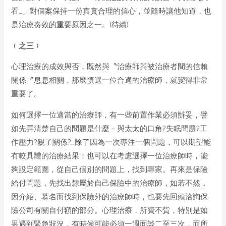
看…」對個案保持一份真實合理的信心，並隨時讓他知道，也
是治療奏效的重要原因之一。(待續)
﹙之
三
﹚
心理治療的成效與否，既然與〝治療師與被治療者間的信賴
關係〞息息相關，那麼慎選一位合適的治療師，就變得非常
重要了。
如何選擇一位適當的治療師，有一些前置作業必須辦妥，譬
如先弄清楚自己的問題是什麼－與太太的口角?失眠問題?工
作壓力?親子關係?…除了因為一次專注一個問題，可以期望能
有較具體的治療結果；也可以在考慮選擇一位治療師時，能
夠設定範圍，從自己個別的問題上，找到專家。再來是保險
給付問題，先找出隸屬於自己保險中的治療師，如若不然，
因介紹、慕名而找到保險外的治療師時，也要先回頭洽詢保
險公司有關自付額的部分。心理治療，所費不貲，特別是如
果遇到緊急狀況，有時候可能必須一週面談二至三次，而所