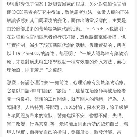
現明顯降低了個案甲狀腺賀爾蒙的程度。另外對強迫性官能
症(OCD)患者的研究中得知，致使患者無法一如常人般的正確
解讀或感知其四周環境的變化，而作出適當反應的，主要是
由於腦部過多的葡萄糖新陳代謝活動。Dr. Zaretsky也說明：
在對強迫性官能症患者施行CBT後，透過腦部電波掃描，也
証實抑制、減少了該項新陳代謝的活動。毋庸置疑的，所有
以上Dr. Zaretsky的論述，都証明了〝一般人認為唯有藥物治
療，才是對病患就生物學觀點一種有效能的介入方法，而心
理治療，則非若是〞之偏頗。
那麼，何謂心理治療?一如前述，心理治療有別於藥物治療。
它是以口語和非口語的〝談話〞，建基在治療師與被治療者
間一份良好、信賴的工作關係，就有關人的情緒、行為、人
際關係、人格特質…等問題，加以討論，探本究源，除了緩解
各項問題所帶來的症狀，譬如焦躁不安、鬱鬱不樂、失眠、
胃口改變、行為異常…等，最終能達到更清楚的認知自己、環
境與現實，而接受自己的極限，發揮所長、激發潛能。當