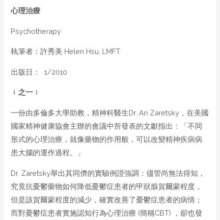
心理治療
Psychotherapy
執筆者：許秀美 Helen Hsu, LMFT
出版日： 1/2010
﹙之一﹚
一份由多倫多大學助教，精神科醫生Dr. Ari Zaretsky，在美國
國家精神健康協會主辦的會議中所發表的文獻指出：「不同
形式的心理治療，就像藥物的作用般，可以改變精神疾病病
患大腦的運作過程。」
Dr. Zaretsky舉出其同儕的實驗例證強調：儘管尚無法得知，
究竟抗憂鬱藥物如何降低憂鬱症患者的甲狀腺賀爾蒙程度，
但是該賀爾蒙程度的減少，確實改善了憂鬱症患者的病情；
而對憂鬱症患者實施認知行為心理治療 (簡稱CBT) ，卻也發