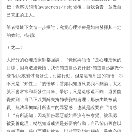
標：覺察與領悟(awareness/insight)後，自我負責，並做自
己真正的主人。
筆者擬於下文進一步探討，究竟心理治療是如何發揮其一定
的效能。(待續)
﹙之
二
﹚
大部分的心理治療師都強調，〝覺察與領悟〞是心理治療的
目標，因為透過覺悟，我們知道自己要什麼?知道自己該做什
麼?因此改變才會發生，付諸行動。但是這裡所提的領悟，卻
不只是〝知性上〞的悟解，譬如我知道只要我不酗酒，太太
就不會常常和我發生口角、爭吵；只是這樣還不夠，還要能
覺察到，自己正以買醉去掩飾或變相處理，那份由於被裁
員、無法承擔家計所產生的罪惡感，也就是說要在〝情感
上〞有所認知，因為那份罪惡感如果沒有被察覺、被承認、
被妥善處理，縱然知道戒酒是必要的行動，自己卻仍舊會以
各種理由、藉口而明知故犯，以致鬧到婚姻觸礁，最終必須