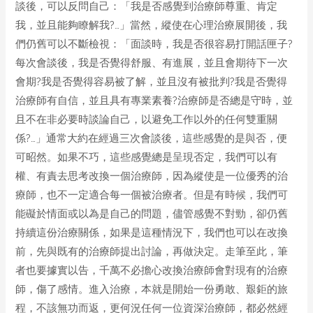
談後，可以反問自己：「我是否感覺到治療師尊重、肯定
我，並且能夠瞭解我?…」當然，縱使在心理治療展開後，我
們仍舊可以不斷檢視：「面談時，我是否很容易打開話匣子?
每次會談後，我是否覺得舒服、有進展，並且會期待下一次
會期?我是否覺得容易被了解，並且沒有被批判?我是否覺得
治療師有自信，並且具有專業素養?治療師是否總是守時，並
且不在非必要時談論自己，以避免工作以外的任何雙重關
係?…」通常大約在經過三次會談後，這些感覺的是與否，便
可昭然。如果不巧，這些感覺總是呈現否定，我們可以有
權、有責去思考改換一個治療師，因為縱使是一位優秀的治
療師，也不一定適合每一個被治療者。但是有時候，我們可
能礙於情面或以為是自己的問題，儘管感覺不對勁，卻仍舊
持續這份治療關係，如果是這種情況下，我們也可以在改換
前，先與既有的治療師提出討論，再做決定。走筆至此，筆
者也要據實以告，千萬不必擔心改換治療師會對現有的治療
師，傷了感情。進入治療，本就是開始一份勇敢、艱鉅的旅
程，不該無功而返，更何況任何一位資深治療師，都必然經