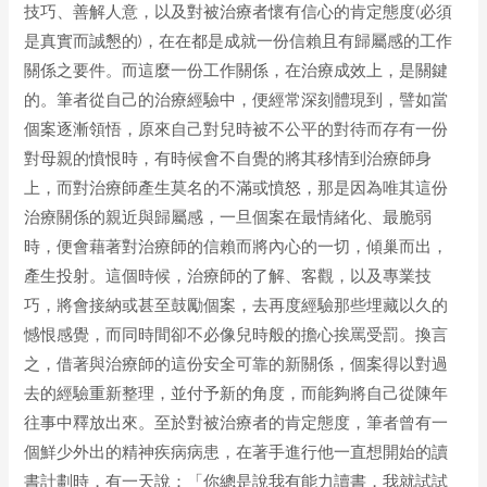
技巧、善解人意，以及對被治療者懷有信心的肯定態度(必須
是真實而誠懇的)，在在都是成就一份信賴且有歸屬感的工作
關係之要件。而這麼一份工作關係，在治療成效上，是關鍵
的。筆者從自己的治療經驗中，便經常深刻體現到，譬如當
個案逐漸領悟，原來自己對兒時被不公平的對待而存有一份
對母親的憤恨時，有時候會不自覺的將其移情到治療師身
上，而對治療師產生莫名的不滿或憤怒，那是因為唯其這份
治療關係的親近與歸屬感，一旦個案在最情緒化、最脆弱
時，便會藉著對治療師的信賴而將內心的一切，傾巢而出，
產生投射。這個時候，治療師的了解、客觀，以及專業技
巧，將會接納或甚至鼓勵個案，去再度經驗那些埋藏以久的
憾恨感覺，而同時間卻不必像兒時般的擔心挨罵受罰。換言
之，借著與治療師的這份安全可靠的新關係，個案得以對過
去的經驗重新整理，並付予新的角度，而能夠將自己從陳年
往事中釋放出來。至於對被治療者的肯定態度，筆者曾有一
個鮮少外出的精神疾病病患，在著手進行他一直想開始的讀
書計劃時，有一天說：「你總是說我有能力讀書，我就試試