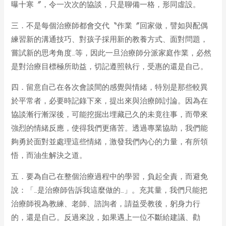
曝十寒〞，令一次次的協談，只是聊備一格，形同虛設。
三．不是每個治療師都會交代〝作業〞回家做，譬如與配偶
練習新的溝通技巧、對孩子採用新的教養方式、面對問題，
嘗試新的思考角度…等，因此一旦治療師分派家庭作業，必然
是對治療目標極所助益，切記遵照執行，受惠的還是自己。
四．留意自己在各次會談間的感覺與情緒，特別是那些較異
於平常者，必要時記錄下來，提出來與治療師討論。因為在
協談漸行漸深後，可能挖掘出埋藏已久的未竟往事，而帶來
強烈的情緒反應，使得我們更痛苦。透過專業協助，我們能
夠勇於面對並處理這些情緒，激發我們內心的力量，有所領
悟，而油生解決之道。
五．要為自己在整個治療過程中的學習，負起全責，而避免
說：「…是治療師告訴我這麼做的…」。充其量，我們只能把
治療師視為教練、老師、諮詢者，請益受教後，躬身力行
的，還是自己。反過來說，如果遇上一位不斷給建議、勸