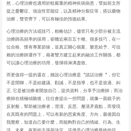
然，心理治療也適用於較嚴重的精神疾病病患，譬如前文所
提之憂鬱症、強迫性官能症，以及精神分裂症等，搭以藥物
治療，雙管齊下，可以有極佳的預後結果。
心理治療的方法或技巧，粗略估計，儘管只有少部分被主流
治療師高頻率的採用，卻幾近兩百五十種。很多技巧，在一
位合格、懷有專業節操，並真正關心個案、樂意給予、可信
賴的治療師運作下，藉著雙方建立起來的融洽工作關係，都
可以讓心理治療的功用，發揮得淋漓盡致。
而更值得一提的還在，雖說心理治療是〝談話治療〞，但它
不是閒聊，不是給建議、勸誡，不是指導，也不是規過、糾
正…它是被治療者開放自己，提供資料，分享予治療師；而治
療師在積極傾聽後，往往會提出一些問題，就像一面鏡子的
反射般，幫助被治療者，澄清、反思、釐清矛盾點，而發現
在其既有的問題上，可以有新的思索角度、方向，最後因自
我覺察，知道自己要什麼，而能夠對自己的情緒、行為、生
活、未來，有新的主張與決定。這便是心理治療最終的目