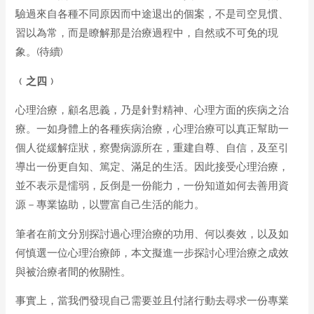
驗過來自各種不同原因而中途退出的個案，不是司空見慣、
習以為常，而是瞭解那是治療過程中，自然或不可免的現
象。(待續)
﹙之
四
﹚
心理治療，顧名思義，乃是針對精神、心理方面的疾病之治
療。一如身體上的各種疾病治療，心理治療可以真正幫助一
個人從緩解症狀，察覺病源所在，重建自尊、自信，及至引
導出一份更自知、篤定、滿足的生活。因此接受心理治療，
並不表示是懦弱，反倒是一份能力，一份知道如何去善用資
源－專業協助，以豐富自己生活的能力。
筆者在前文分別探討過心理治療的功用、何以奏效，以及如
何慎選一位心理治療師，本文擬進一步探討心理治療之成效
與被治療者間的攸關性。
事實上，當我們發現自己需要並且付諸行動去尋求一份專業