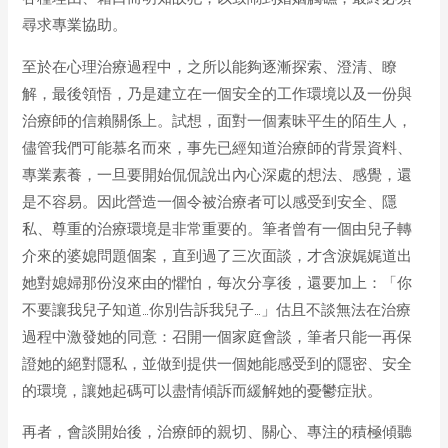
尋求專業協助。
至於在心理治療過程中，之所以能夠逐漸探索、澄清、瞭
解，最後領悟，乃是建立在一個安全的工作環境以及一份與
治療師的信賴關係上。試想，面對一個素昧平生的陌生人，
儘管我們可能慕名而來，事先已經知道治療師的背景資料、
專業素養，一旦要開始侃侃說出內心深處的想法、感覺，還
是不容易。因此營造一個令被治療者可以感受到安全、隱
私、尊重的治療環境是非常重要的。筆者曾有一個由兒子轉
介來的婆媳問題個案，直到過了三次面談，才含淚娓娓道出
她對媳婦那份沒來由的懼怕，每次分享後，還要加上：「你
不要讓我兒子知道…你別告訴我兒子…」估且不談無法在治療
過程中激發她的同意：召開一個家庭會談，筆者只能一再保
證她的絕對隱私，並做到提供一個她能感受到的隱密、安全
的環境，讓她起碼可以盡情傾訴而緩解她的憂鬱症狀。
再者，會談開始後，治療師的親切、關心、專注的積極傾聽