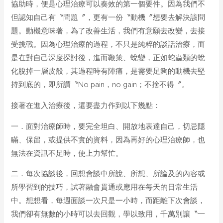
協助時，便是心理治療可以奏效的第一個要件。因為我們不
但認知自己有〝問題〞，更有一份〝動機〞想要去解決該問
題。動機意味著，為了改善生活，我們有意願去改變，去接
受挑戰。因為心理治療的過程，不只是純粹的談話治療，而
是在對自己深度探討後，進而鞭策、蛻變，正如蛇蟲類的蛻
化脫掉一層皮般，其過程時有陣痛，是需要足夠的動機去堅
持到底的，即所謂〝No pain，no gain；不捨不得〞。
接著在進入治療後，還要盡力作到以下幾點：
一．面對治療師時，要完全坦白、開放地表達自己，切忌隱
瞞、保留，或提供不實的資料，因為再好的心理治療師，也
無法在資訊不足時，使上力幫忙。
二．每次協談後，回想會談中所說、所想、所論及的內容或
所學習到的技巧，試著融會貫通或應用在每天的日常生活
中。想想看，每週面談一次只是一小時，而距離下次會談，
我們卻有無數的小時可以去回觀，學以致用，千萬別讓〝一