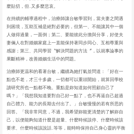
麼貼切，但…又多麼悲哀。
在持續的輔導過程中，治療師讓台敏學習到，當夫妻之間遇
到困境，互助互補是絕對必要的，但第一、不能讓其中一個
人做得過量，一面倒；第二、要能彼此分擔與分享，好使夫
妻倆人在對婚姻家庭上一直能保持著同步同心、互相尊重與
感謝；第三、共同學習〝解決問題的方法〞，以就事論事的
果斷精神，改善婚姻生活中的問題。
治療師更温和的看著台敏，繼續為她打氣並問道：「好在一
點也不老，才三十多歲，一切都可以重頭開始，就算回學校
讀研究所也一點都不晚。重點是妳知道如何照顧自己了
嗎？」「我想我知道要對自己好一點了，也不再逼自己超過
自己體力、能力的長期去付出了。」台敏慢慢的若有所思的
回答。「我非常同意，不過，我希望妳能更清楚的了解妳自
己，以便能夠知道什麼是超量、什麼時候該停、什麼時候該
要求、什麼時候該說話…等等，能時時保持自己身心靈的平衡