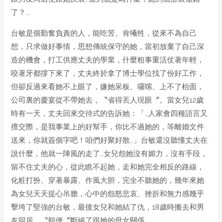
了？…
台敏是個勤奮負責的人，能吃苦、肯犧牲，從來不為自己
想，只求做好事情，思想傳統保守的她，當初放棄了自己深
造的機會，打工供應丈夫的學業，什麼粗事重活仗著年輕，
咬著牙都撐下來了，丈夫終於拿了博士學位找了份好工作，
但卻反過來看她不上眼了，嫌她呆板、囉嗦、上不了枱面，
公司裏的慶宴從不帶她去，〝省得丟人現眼〞。當女兒12歲
時有一天，丈夫回來交待式的告訴她：「…人家會四種語言又
擅交際，是我事業上的好幫手，你比不過她的，等離婚文件
送來，你就簽個字吧！咱們好聚好散…」台敏還沒聽懂丈夫在
說什麼，他就一陣風的走了…女兒怨她沒有媚力，沒有手段，
留不住丈夫的心，從此瞧不起她，走和她完全相反的路線，
化粧打扮、穿著暴露、作風大胆，完全不聽她的，幾年來她
為女兒天天提心吊膽，心中的怨怒悲哀、挫折和無力感幾乎
擊垮了堅強的台敏，最後女兒和她結了仇，18歲時搬去和男
友同居，〝順便〞斷絕了跟她的母女關係。