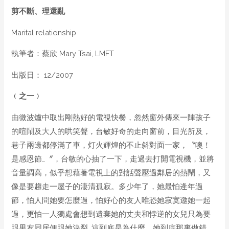
剪不斷、理還亂
Marital relationship
執筆者：蔡欣 Mary Tsai, LMFT
出版日： 12/2007
﹙之一﹚
由微波爐中取出剛熱好的電視快餐，忽然窗外傳來一陣孩子
的喧鬧及大人的哄笑聲，台敏好奇的走向窗前，目光所及，
巷子兩邊都停滿了車，灯火輝煌的不止斜對面一家，〝噢！
是感恩節…〞，台敏的心抽了一下，走過去打開電視機，並將
音量調高，似乎想藉著電視上的對話聲壓過鄰居的熱鬧，又
像是要趨走一屋子的淒清孤寂。多少年了，她最怕逄年過
節，怕人問她要怎麼過，怕好心的友人唯恐她寂寞邀她一起
過，更怕一人獨處會想到遺棄她的丈夫和悖逆的女兒只為要
跟男友同居便跟她決裂…這到底是為什麼，她到底那裏做錯