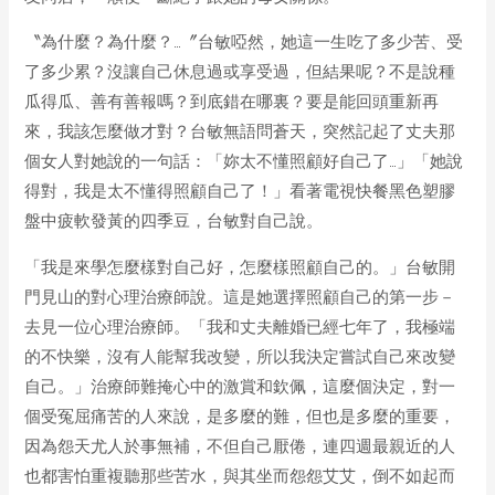
〝為什麼？為什麼？…〞台敏啞然，她這一生吃了多少苦、受
了多少累？沒讓自己休息過或享受過，但結果呢？不是說種
瓜得瓜、善有善報嗎？到底錯在哪裏？要是能回頭重新再
來，我該怎麼做才對？台敏無語問蒼天，突然記起了丈夫那
個女人對她說的一句話：「妳太不懂照顧好自己了…」「她說
得對，我是太不懂得照顧自己了！」看著電視快餐黑色塑膠
盤中疲軟發黃的四季豆，台敏對自己說。
「我是來學怎麼樣對自己好，怎麼樣照顧自己的。」台敏開
門見山的對心理治療師說。這是她選擇照顧自己的第一步－
去見一位心理治療師。「我和丈夫離婚已經七年了，我極端
的不快樂，沒有人能幫我改變，所以我決定嘗試自己來改變
自己。」治療師難掩心中的激賞和欽佩，這麼個決定，對一
個受冤屈痛苦的人來說，是多麼的難，但也是多麼的重要，
因為怨天尤人於事無補，不但自己厭倦，連四週最親近的人
也都害怕重複聽那些苦水，與其坐而怨怨艾艾，倒不如起而