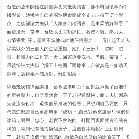
台敏的故事開始在計畫與丈夫抵美讀書，卻不料因懷孕而中
輟學業，她犧牲自己的深造機會而成全丈夫取得了博士學
位，之後卻讓丈夫以〝人家會四種語言、是事業的好幫手〞
而遭遺棄。當年，台敏以丈夫功課忙、教授刁難、壓力大、
心情鬱悶…等，儘量不煩他或給他任何壓力，一肩扛起了丈夫
課業以外的三個人的生活重擔，她打了三份工，超時、超
量、超體力的工作完一天，回家還要洗掃、煮飯、帶孩子，
最後卻被丈夫以〝擺不上檯面〞而離棄，台敏真是一如晴天
霹靂，震得她不知所以、難以招架。
經過幾次輔導面談後，台敏逐漸明白：面對並承擔了婚姻中
的所有壓力，自己當然會一下子老得這麼快，而丈夫則因為
完全沒有付出，還像個單身漢的心態，只想到自己要的，只
考慮怎麼讓自己更高興更〝成功〞…自己對他來說更只像個舊
冰箱，耐用、忠心、老實不會跑的，打開門裏面就有吃的有
喝的，等到他有能力換個房子，這個舊冰箱配不上新廚房
了，就丟了換個門面漂亮的…台敏為自己所做的比喻笑了，多