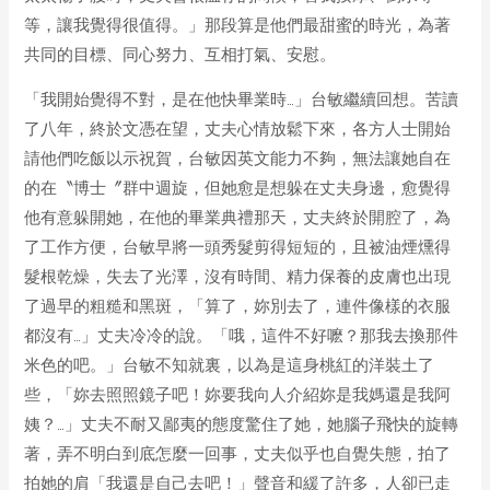
等，讓我覺得很值得。」那段算是他們最甜蜜的時光，為著
共同的目標、同心努力、互相打氣、安慰。
「我開始覺得不對，是在他快畢業時…」台敏繼續回想。苦讀
了八年，終於文憑在望，丈夫心情放鬆下來，各方人士開始
請他們吃飯以示祝賀，台敏因英文能力不夠，無法讓她自在
的在〝博士〞群中週旋，但她愈是想躲在丈夫身邊，愈覺得
他有意躲開她，在他的畢業典禮那天，丈夫終於開腔了，為
了工作方便，台敏早將一頭秀髮剪得短短的，且被油煙燻得
髮根乾燥，失去了光澤，沒有時間、精力保養的皮膚也出現
了過早的粗糙和黑斑，「算了，妳別去了，連件像樣的衣服
都沒有…」丈夫冷冷的說。「哦，這件不好嚒？那我去換那件
米色的吧。」台敏不知就裏，以為是這身桃紅的洋裝土了
些，「妳去照照鏡子吧！妳要我向人介紹妳是我媽還是我阿
姨？…」丈夫不耐又鄙夷的態度驚住了她，她腦子飛快的旋轉
著，弄不明白到底怎麼一回事，丈夫似乎也自覺失態，拍了
拍她的肩「我還是自己去吧！」聲音和緩了許多，人卻已走