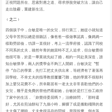
正視問題所在、思索對應之道、尋求掙脫突破方法，讓自己
走出陰霾，重建新生活。
﹙之二﹚
四個孩子中，台敏是唯一的女兒，排行第三，她從小就知道
父母辛苦所以總是很聽話，像爸爸一樣做事認真，像媽媽一
樣勤勞節儉，功課一直很好，考上一流學府後，認識了同校
不同系的丈夫，雖然年青的她當時不乏人追求，但台敏覺得
他很可靠，於是一畢業就先結了婚，相約一同赴美深造，誰
知台敏懷孕，兩人的獎學金不夠三人開銷，台敏決定〝暫
停〞自己的學業，先打工把丈夫供出來，等經濟有了著落再
回學校。不幸丈夫的指導教授屢屢刁難，他的學業不很順利
加上嬰兒花費不小，所幸鄰居有一老太太非常喜歡他們的小
女兒，幾乎是免費的替他們看顧她，台敏於是打三份工維持
了家中的生活，「妳覺得委屈嗎？」治療師問，「那時還
好，尤其在煎油餅站了九個小時，腳腫了或是搬動殘障的老
太太傷了腰時，丈夫會很温存的問候，替我按摩、倒水等