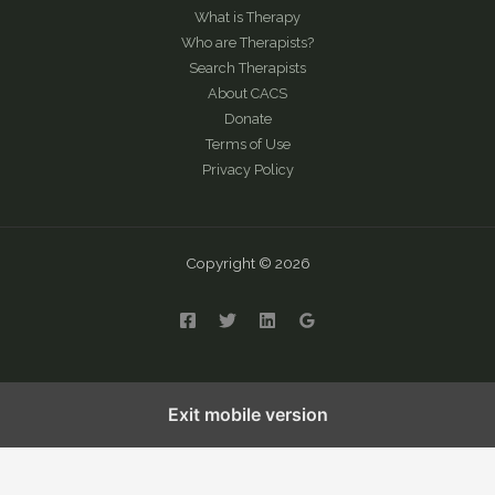
What is Therapy
Who are Therapists?
Search Therapists
About CACS
Donate
Terms of Use
Privacy Policy
Copyright © 2026
English
繁體中文
简体中文
Exit mobile version