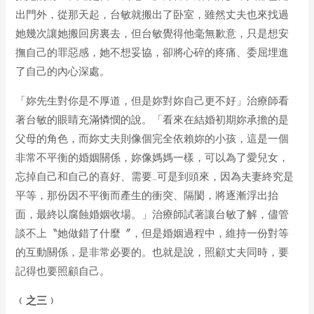
出門外，從那天起，台敏就搬出了卧室，雖然丈夫也來找過
她幾次讓她搬回房裏去，但台敏覺得他毫無歉意，只是想安
撫自己的罪惡感，她不想妥協，卻將心碎的疼痛、委屈埋進
了自己的內心深處。
「妳先生對你是不厚道，但是妳對妳自己更不好」治療師看
著台敏的眼睛充滿憐憫的說。「看來在結婚初期妳承擔的是
父母的角色，而妳丈夫則像個完全依賴妳的小孩，這是一個
非常不平衡的婚姻關係，妳像媽媽一樣，可以為了愛兒女，
忘掉自己和自己的喜好、需要…可是到頭來，因為夫妻終究是
平等，那份因不平衡而產生的衝突、隔閡，將逐漸浮出抬
面，最終以腐蝕婚姻收場。」治療師試著讓台敏了解，儘管
談不上〝她做錯了什麼〞，但是婚姻過程中，維持一份對等
的互動關係，是非常必要的。也就是說，照顧丈夫同時，要
記得也要照顧自己。
﹙之三﹚