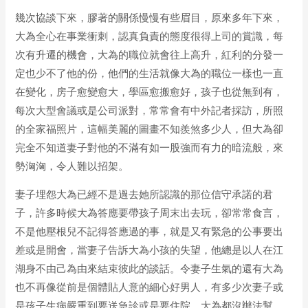
幾次協談下來，膠著的關係慢慢有些眉目，原來多年下來，
大為全心在事業衝刺，認真負責的態度很得上司的賞識，每
次有升遷的機會，大為的職位就會往上高升，紅利的分發一
定也少不了他的份，他們的生活就像大為的職位一樣也一直
在變化，房子愈變愈大，學區愈搬愈好，孩子也從無到有，
每次大型會議或是公司派對，常常會有中外記者採訪，所照
的全家福照片，這幅美麗的圖畫不知羨煞多少人，但大為卻
完全不知道妻子對他的不滿有如一股強而有力的暗流般，來
勢洶洶，令人難以招架。
妻子埋怨大為已經不是過去她所認識的那位信守承諾的君
子，許多時候大為答應要帶孩子周末出去玩，卻常常食言，
不是他壓根兒不記得答應過的事，就是又有緊急的公事要出
差或是開會，當妻子告訴大為小孩的失望，他總是以人在江
湖身不由己為由來結束彼此的談話。令妻子生氣的還有大為
也不再像從前是個體貼人意的細心好男人，有多少次妻子或
是孩子生病嚴重到要送急診或是要住院，大為都沒辦法幫