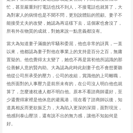
忙，甚至嚴重到打電話也找不到人，不接電話也就算了，大
為對家人的病情也是不聞不問，更別說體貼的照顧。妻子不
能接受丈夫的改變，她認為再這樣下去，這個家也會沒了，
所有外在物質的成就，對她來說一點意義都沒有。
當大為知道妻子滿腹的牢騷和委屈，他也非常的訝異，一直
以來，他都認為妻子對他在事業上的支持是百分之百，無庸
置疑的。他也覺得太太變了，她也不再是當初他所認識的那
位善解人意的賢內助。大為認為此時此刻妻子也不會想要聽
他從公司所承受的壓力，公司的改組，賞識他的上司離職，
他所面對的人事壓力是前所未有的，在公司沒人明白他也就
算了，怎麼連枕邊人都不明白他。原本不看諮商師還好，至
少還覺得家裡是他休息的避風港，現在看了諮商師以後，知
道真相反而更欲振乏力，大為陷入更深的深淵，面對現況，
他感到泰山壓頂，還有說不出的無力感，讓他不知如何是
好。