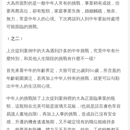
大為所面對的是一般中年人常有的挑戰，事業稍有成就，但
要再爬高位，卻有瓶頸，家庭事業失衡，婚姻觸礁，無奈、
無力，常是中年人的心境。下次將談到人到中年要如何處理
可能面臨的挑戰。
﹙之二﹚
上次提到案例中的大為遇到許多的中年挑戰，究竟中年有什
麼特別，和其他人生階段的挑戰有什麼不一樣?
首先來看中年的年齡界定，大致可從35歲到60歲，所含蓋的
年齡範圍廣泛，若再加上中年人特有的挑戰，就更可以勾勒
出中年人的生活與心境。
中年人的挑戰除了上次提到案例裡的大為正面臨事業的瓶
頸，這瓶頸在北美可能是玻璃天花板，(也就是語言膚色常容
易讓人畫地自限)，再加上人事的挑戰，造成自己沒有安全
感，升遷的機會遙遙無期，又不確定現有的職位能維持多
久，想要再創新機，體力又不及當年，技術、工作時數都不