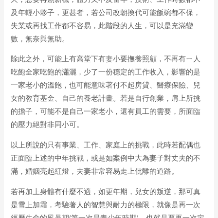
及年輕小夥子，更甚者，若公司改朝換代可能飯碗都不保，
失業或再找工作都不容易，此階段的人生，可以是充滿變
數，無奈與無助。
除此之外，可能上有高堂下有妻小要撫養照顧，不再有ㄧ人
吃飽全家吃飽的瀟灑，少了一份穩定的工作收入，影響的是
一家老小的溫飽，也可能意味著付不起房貸、醫療保險、兒
女的教育基金、自己的養老計畫。若是自行創業，肩上所挑
的擔子，可能不是自己一家老小，還有員工的需要，所面臨
的壓力絕對非同小可。
以上所說的只有事業、工作、家庭上的挑戰，此時若配偶也
正面臨上述的中年挑戰，或是如案例中大為妻子對丈夫的不
滿，婚姻亮起紅燈，夫妻非常容易走上仳離的道路。
若再加上身體有什麼不適，如更年期，兒女的叛逆，那可真
是雪上加霜，考驗著人的智慧與耐力的極限，就像是再一次
經歷生命的風暴期(第一次是青少年時期)，也就是要再一次定