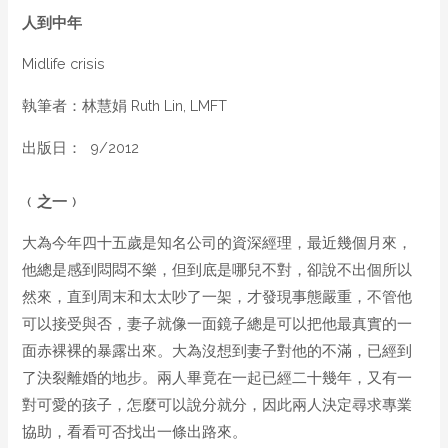
人到中年
Midlife crisis
執筆者：林慧娟 Ruth Lin, LMFT
出版日： 9/2012
﹙之一﹚
大為今年四十五歲是知名公司的資深經理，最近幾個月來，
他總是感到悶悶不樂，但到底是哪兒不對，卻說不出個所以
然來，直到周末和太太吵了一架，才發現事態嚴重，不管他
可以接受與否，妻子就像一面鏡子總是可以把他最真實的一
面赤裸裸的暴露出來。大為沒想到妻子對他的不滿，已經到
了決裂離婚的地步。兩人畢竟在一起已經二十幾年，又有一
對可愛的孩子，怎麼可以說分就分，因此兩人決定尋求專業
協助，看看可否找出一條出路來。