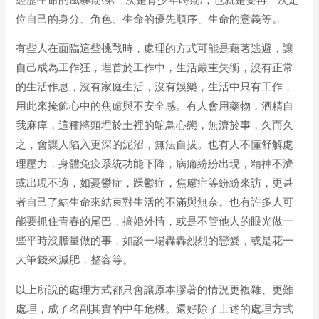
位自己的身分、角色、生命的優先順序、生命的意義等。
有些人在面臨這些挑戰時，處理的方式可能是藉著逃避，讓
自己成為工作狂，埋首於工作中，生活嚴重失衡，沒有正常
的生活作息，沒有家庭生活，沒有娛樂，生活中只有工作，
用此來掩飾心中的焦慮與不安全感。有人會用藥物，酒精自
我麻痺，這種將頭埋於土裡的鴕鳥心態，無濟於事，久而久
之，會讓人陷入更深的泥沼，無法自拔。也有人不懂舒解處
理壓力，身體免疫系統功能下降，病痛紛紛出現，精神不濟
或出現不適，如憂鬱症，躁鬱症，焦慮症等紛紛來訪，更甚
者自己了結生命來結束對生活的不滿與無奈。也有許多人可
能要抓住青春的尾巴，搞婚外情，或是不管他人的眼光做一
些平時沒膽量做的事，如談一場轟轟烈烈的戀愛，或是花一
大筆錢來減肥，整容等。
以上所說的處理方式都只會讓原本膠著的情況更複雜、更難
處理，成了名副其實的中年危機。還好除了上述的處理方式