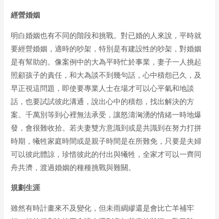
經營婚姻
明白婚姻也有不同的階段和挑戰。對已婚的人來說，平時就
要經營婚姻，適時的吵架，特別是有建設性的吵架，對婚姻
是有幫助的。像案例中的大為平時忙於事業，妻子一人挑起
照顧孩子的責任，和大為談不到幾句話，心中積怨已久，及
早正視這問題，即使要專業人士在場才可以心平氣和地談
話，也要試試彼此溝通，說出心中的積怨，找出解決的方
案。千萬別等到心裡無法承受，讓怒濤洶湧的情緒一時地爆
發，會很難收拾。若夫妻雙方意識到或是共識到在努力打拼
時期，犧牲家庭時間或是親子時間是在所難免，只要是夫婦
可以彼此體諒，珍惜彼此的付出與犧牲，全家才可以一齊同
舟共濟，渡過婚姻的種種挑戰與難關。
規劃生涯
雖然有時計畫來不及變化，但未雨綢繆還是會比亡羊補牢