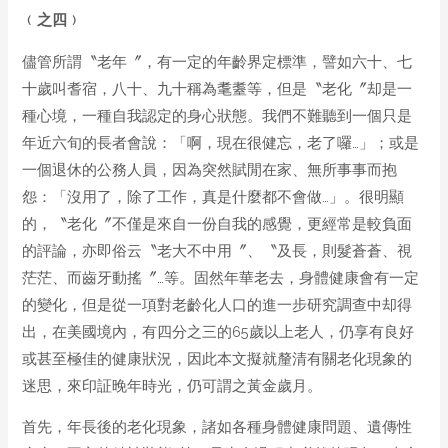
﹙之四﹚
儘管所謂〝老年〞，有一定的年齡界定標準，譬如六十、七
十歲叫耆宿，八十、九十稱為耄耋等，但是〝老化〞却是一
種心境，一種自我認定的身心狀態。我們不難聽到一個只是
年近六旬的長者會說：「啊，現在很健忘，老了囉…」；或是
一個退休的公務人員，因為突然賦閒在家、無所事事而抱
怨：「沒用了，除了工作，真是什麼都不會做…」。很明顯
的，〝老化〞不僅是來自一份自我的感覺，更經常是較負面
的評論，亦即俗云〝老大不中用〞、〝及長，則髮蒼蒼、視
茫茫、而齒牙動搖〞…等。固然年華老去，身體健康會有一定
的變化，但是從一項對老齡化人口的進一步研究調查中却得
出，在美國境內，有四分之三的65歲以上老人，仍享有良好
或甚至極佳的健康狀況，因此本文擬就釐清有關老化現象的
迷思，來印証晚年時光，仍可謂之黃金歲月。
首先，年長後的老化現象，諸如各種身體健康問題、遺傳性