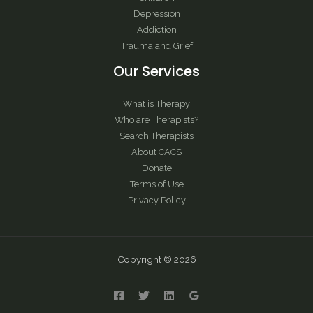
Depression
Addiction
Trauma and Grief
Our Services
What is Therapy
Who are Therapists?
Search Therapists
About CACS
Donate
Terms of Use
Privacy Policy
Copyright © 2026