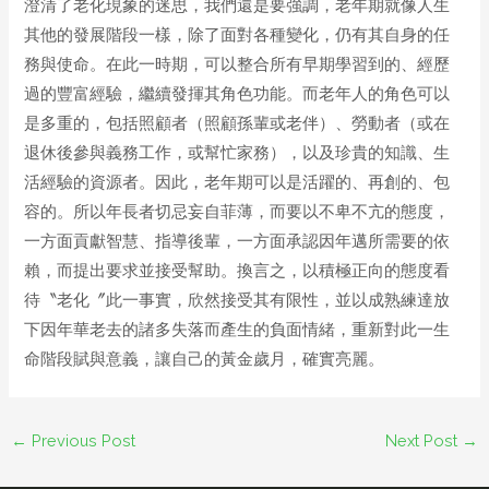
澄清了老化現象的迷思，我們還是要強調，老年期就像人生
其他的發展階段一樣，除了面對各種變化，仍有其自身的任
務與使命。在此一時期，可以整合所有早期學習到的、經歷
過的豐富經驗，繼續發揮其角色功能。而老年人的角色可以
是多重的，包括照顧者（照顧孫輩或老伴）、勞動者（或在
退休後參與義務工作，或幫忙家務），以及珍貴的知識、生
活經驗的資源者。因此，老年期可以是活躍的、再創的、包
容的。所以年長者切忌妄自菲薄，而要以不卑不亢的態度，
一方面貢獻智慧、指導後輩，一方面承認因年邁所需要的依
賴，而提出要求並接受幫助。換言之，以積極正向的態度看
待〝老化〞此一事實，欣然接受其有限性，並以成熟練達放
下因年華老去的諸多失落而產生的負面情緒，重新對此一生
命階段賦與意義，讓自己的黃金歲月，確實亮麗。
←
Previous Post
Next Post
→