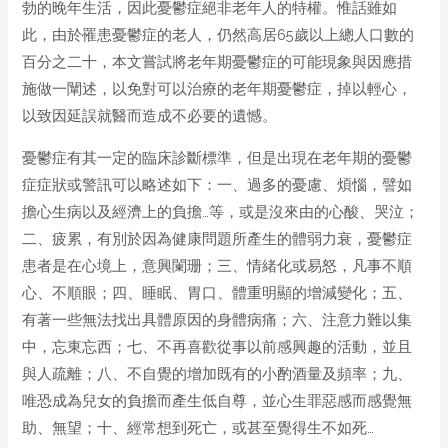
勃的晚年生活，因此憂鬱症絕非老年人的特權。惟話雖如
此，由於罹患憂鬱症的老人，仍然高居65歲以上總人口數的
百分之二十，本文嘗試將老年期憂鬱症的可能現象與因應措
施做一闡述，以免對可以治療的老年期憂鬱症，掉以輕心，
以致因延誤就醫而造成不必要的遺憾。
憂鬱症有其一定的臨床診斷標準，但是出現在老年期的憂鬱
症症狀或警訊可以略述如下：一、過多的憂慮、煩惱，譬如
擔心生病以及經濟上的負擔…等，或是沒來由的心酸、哭泣；
二、疲累，有別於因為健康問題所產生的體弱力衰，憂鬱症
患者是在心境上，意興闌珊；三、情緒化或易怒，凡事不順
心、不順眼；四、睡眠、胃口、體重明顯的增減變化；五、
有著一些無法找出具體原因的身體病痛；六、注意力難以集
中，忘東忘西；七、不再喜歡從事以前感興趣的活動，並且
與人疏離；八、不自覺的增加既有的小酌酒量及頻率；九、
唯恐成為兒女的負擔而產生低自尊，並心生罪惡感而感覺無
助、無望；十、經常想到死亡，或甚至覺得生不如死…