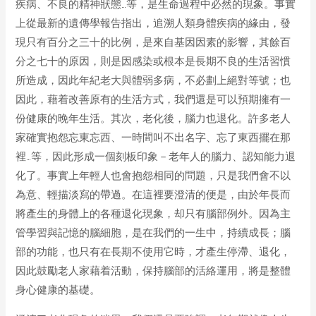
疾病、不良的精神狀態…等，是生命過程中必然的現象。事實
上從最新的遺傳學報告指出，追溯人類身體疾病的緣由，發
現只有百分之三十的比例，是來自基因因素的影響，其餘百
分之七十的原因，則是因感染或根本是長期不良的生活習慣
所造成，因此年紀老大與體弱多病，不必劃上絕對等號；也
因此，藉着改善原有的生活方式，我們還是可以預期擁有一
份健康的晚年生活。其次，老化後，腦力也退化。許多老人
家確實抱怨忘東忘西、一時間叫不出名字、忘了東西擺在那
裡…等，因此形成一個刻板印象－老年人的腦力、認知能力退
化了。事實上年輕人也會抱怨相同的問題，只是我們會不以
為意、輕描淡寫的帶過。在這裡要澄清的便是，由於年長而
將產生的身體上的各種退化現象，却只有腦部例外。因為主
管學習與記憶的腦細胞，是在我們的一生中，持續成長；腦
部的功能，也只有在長期不使用它時，才產生停滯、退化，
因此鼓勵老人家藉着活動，保持腦部的活絡運用，將是整體
身心健康的基礎。