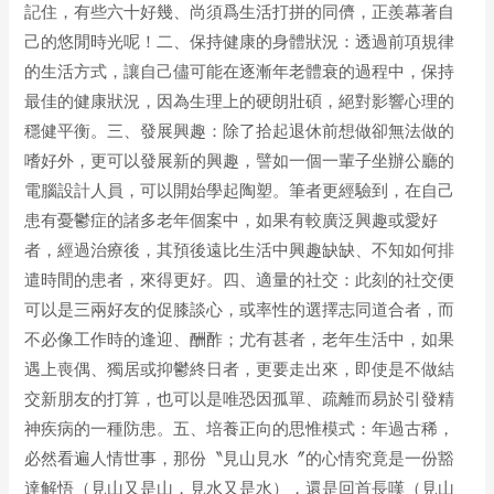
記住，有些六十好幾、尚須爲生活打拼的同儕，正羨幕著自
己的悠閒時光呢！二、保持健康的身體狀況：透過前項規律
的生活方式，讓自己儘可能在逐漸年老體衰的過程中，保持
最佳的健康狀況，因為生理上的硬朗壯碩，絕對影響心理的
穩健平衡。三、發展興趣：除了拾起退休前想做卻無法做的
嗜好外，更可以發展新的興趣，譬如一個一輩子坐辦公廳的
電腦設計人員，可以開始學起陶塑。筆者更經驗到，在自己
患有憂鬱症的諸多老年個案中，如果有較廣泛興趣或愛好
者，經過治療後，其預後遠比生活中興趣缺缺、不知如何排
遣時間的患者，來得更好。四、適量的社交：此刻的社交便
可以是三兩好友的促膝談心，或率性的選擇志同道合者，而
不必像工作時的逢迎、酬酢；尤有甚者，老年生活中，如果
遇上喪偶、獨居或抑鬱終日者，更要走出來，即使是不做結
交新朋友的打算，也可以是唯恐因孤單、疏離而易於引發精
神疾病的一種防患。五、培養正向的思惟模式：年過古稀，
必然看遍人情世事，那份〝見山見水〞的心情究竟是一份豁
達解悟（見山又是山，見水又是水），還是回首長嘆（見山