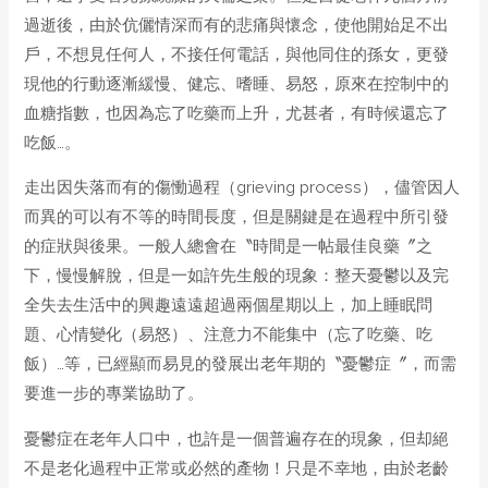
過逝後，由於伉儷情深而有的悲痛與懷念，使他開始足不出
戶，不想見任何人，不接任何電話，與他同住的孫女，更發
現他的行動逐漸緩慢、健忘、嗜睡、易怒，原來在控制中的
血糖指數，也因為忘了吃藥而上升，尤甚者，有時候還忘了
吃飯…。
走出因失落而有的傷慟過程（grieving process），儘管因人
而異的可以有不等的時間長度，但是關鍵是在過程中所引發
的症狀與後果。一般人總會在〝時間是一帖最佳良藥〞之
下，慢慢解脫，但是一如許先生般的現象：整天憂鬱以及完
全失去生活中的興趣遠遠超過兩個星期以上，加上睡眠問
題、心情變化（易怒）、注意力不能集中（忘了吃藥、吃
飯）…等，已經顯而易見的發展出老年期的〝憂鬱症〞，而需
要進一步的專業協助了。
憂鬱症在老年人口中，也許是一個普遍存在的現象，但却絕
不是老化過程中正常或必然的產物！只是不幸地，由於老齡