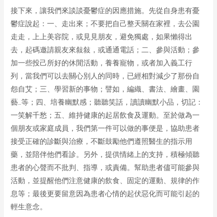
接下來，讓我們來談談憂鬱症的因應措施。先從自身患有憂
鬱症說起：一、走出來；不要把自己整天關在家裡，去公園
走走，上上美容院，或見見朋友，避免獨處，如果懶得出
去，起碼邀請親友來敍敍，或通通電話；二、參與活動；參
加一些投己所好的休閒活動，養養寵物，或者加入義工行
列，當我們可以去關心別人的同時，已經相對減少了那份自
怨自艾；三、學習新的事物；譬如，編織、書法、繪畫、園
藝…等；四、培養幽默感；聽聽笑話，讀讀幽默小品，切記：
一笑解千愁；五、維持健康的起居飲食及運動。至於做為一
個朋友或家庭成員，我們第一件可以做的事便是，協助患者
接受正確的診斷與治療，不斷鼓勵他們遵照醫生的指示用
藥，並陪伴他們看診。另外，提供情緒上的支持，積極傾聽
患者的心聲而不批判、指導，或責備。幫助患者儘可能參與
活動，並提醒他們注意健康的飲食、固定的運動、規律的作
息等；最後更要留意因為患者心情的起伏惡化而可能引起的
輕生意念。