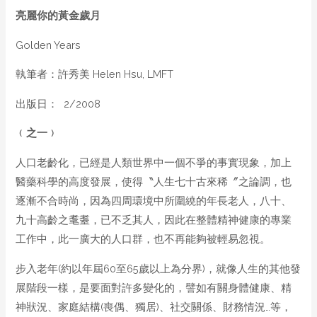
亮麗你的黃金歲月
Golden Years
執筆者：許秀美 Helen Hsu, LMFT
出版日： 2/2008
﹙之一﹚
人口老齡化，已經是人類世界中一個不爭的事實現象，加上
醫藥科學的高度發展，使得〝人生七十古來稀〞之論調，也
逐漸不合時尚，因為四周環境中所圍繞的年長老人，八十、
九十高齡之耄耋，已不乏其人，因此在整體精神健康的專業
工作中，此一廣大的人口群，也不再能夠被輕易忽視。
步入老年(約以年屆60至65歲以上為分界)，就像人生的其他發
展階段一樣，是要面對許多變化的，譬如有關身體健康、精
神狀況、家庭結構(喪偶、獨居)、社交關係、財務情況…等，