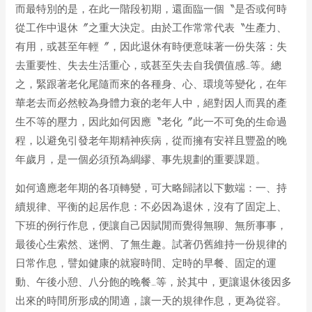
而最特別的是，在此一階段初期，還面臨一個〝是否或何時
從工作中退休〞之重大決定。由於工作常常代表〝生產力、
有用，或甚至年輕〞，因此退休有時便意味著一份失落：失
去重要性、失去生活重心，或甚至失去自我價值感…等。總
之，緊跟著老化尾隨而來的各種身、心、環境等變化，在年
華老去而必然較為身體力衰的老年人中，絕對因人而異的產
生不等的壓力，因此如何因應〝老化〞此一不可免的生命過
程，以避免引發老年期精神疾病，從而擁有安祥且豐盈的晚
年歲月，是一個必須預為綢繆、事先規劃的重要課題。
如何適應老年期的各項轉變，可大略歸諸以下數端：一、持
續規律、平衡的起居作息：不必因為退休，沒有了固定上、
下班的例行作息，便讓自己因賦閒而覺得無聊、無所事事，
最後心生索然、迷惘、了無生趣。試著仍舊維持一份規律的
日常作息，譬如健康的就寢時間、定時的早餐、固定的運
動、午後小憩、八分飽的晚餐…等，於其中，更讓退休後因多
出來的時間所形成的閒適，讓一天的規律作息，更為從容。