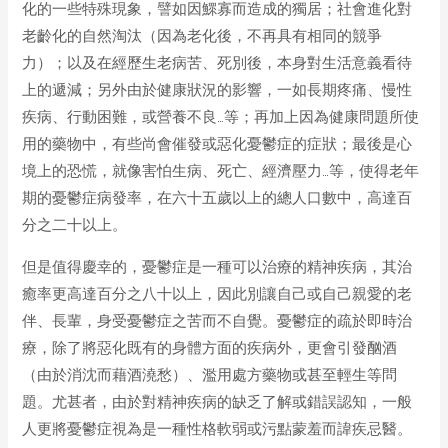
化的一些特殊現象，譬如因鰥寡而造成的獨居；社會進化對
老齡化的自然淘汰（因為老化後，不再具有相同的競爭
力）；以及在經歷生老病苦、死別後，本身對生活意義看待
上的遞減；另外由於健康狀況的影響，一如長期疼痛、慢性
疾病、行動困難，或營養不良…等；再加上因為健康問題所使
用的藥物中，有些尚會催發或惡化憂鬱症的症狀；最後是心
境上的恐慌，就像害怕生病、死亡、經濟壓力…等，使得老年
期的憂鬱症病發率，在六十五歲以上的總人口數中，高達百
分之二十以上。
但是值得慶幸的，憂鬱症是一種可以治療的精神疾病，其治
癒率更高達百分之八十以上，因此別讓自己或自己親愛的老
伴、長輩，身受憂鬱症之苦而不自覺。憂鬱症的疏於即時治
療，除了將惡化既有的身體方面的疾病外，更會引發酗酒
（由於消沈而藉酒澆愁）、濫用處方藥物或甚至輕生等問
題。尤甚者，由於對精神疾病的缺乏了解或錯誤認知，一般
人更將憂鬱症視為是一種性格軟弱或污點蒙羞而諱疾忌醫。