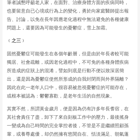
筆者誠懇呼籲老人家，在面對、治療身體方面的疾病同時，
也要留意自已心境或行為上的變化，勇於向家庭醫師提出報
告、討論，以免在長年因應老化過程中無法避免的各種健康
問題上，還要因為可能發生的憂鬱症，雪上加霜。
﹙之三﹚
固然憂鬱症可能發生在各個年齡層，但是由於年長者較可能
獨居、社會疏離，或因老化過程中，不可免的各種身體疾病
所造成的症狀上的混淆，譬如到底是行動不便以致深居簡
出，還是因為憂鬱症使然所形成的自我封閉而與外界隔離？
因此在此一老年人口中，很容易被忽視憂鬱症的可能存在，
或根本被認為：鬱鬱寡歡，是老年生活的自然現象。
其實不然，所謂黃金歲月，便是因為仍有許多年長耆宿，在
其社會責任了盡，卸下了來自刻板工作中的壓力，最後搖身
一變成為自己時間的完全掌控者後，不管是不是繼續照顧孫
輩，或養尊處優，却仍然擁有悠閒自在、恬淡滿足、朝氣蓬