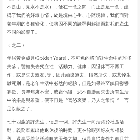
不是山，見水不是水），便在一念之間，而正是這一念，建
構了我們的好壞心情，於是境由心生、心隨境轉，我們面對
老年期的各種變化，便將因不同的詮釋與解讀而對我們產生
不同的影響了。
﹙之二﹚
年屆黃金歲月(Golden Years)，不可免的將面對生命中的許多
失落，譬如失去獨立性、活動力、健康，因退休而不再工
作，或是失去親友…等，因此緬懷過去、悵然所失，或悲悼生
離死別，是老年生活中必然的經驗，但是如果終至鎮日鬱鬱
寡歡、長年焦慮不安，或喪偶後，悲不自勝而失去所有生活
中的樂趣與希望，便不再是〝喜怒哀樂，乃人之常情〞一言
足以蔽之了。
七十四歲的許先生，便是一例。許先生一向活躍於社區活
動，義務奉獻出他退休後的時間，更在餘暇與好友常相敍
舊，還享受着兒孫繞膝的天倫之樂。但是自從老伴九個月前