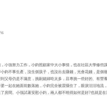
ns
順，小強努力工作，小鈞照顧家中大小事情，也在社區大學修些
得小鈞不事生產，沒生個孩子，也沒出去賺錢，光會花錢，是個
想到父母仍是不滿意，挑剔媳婦吃太多，且專挑一些好的、有營
公婆一起在她面前數落她，小鈞完全被震懾住了，眼淚汨汨地流
進了房間。小強試著安慰小鈞，兩人都不曉得如何是好?也就是在