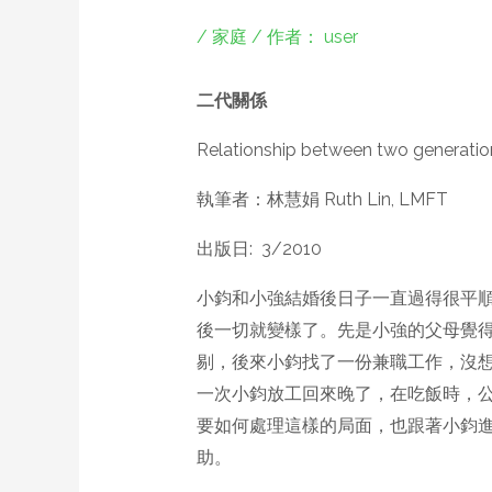
/
家庭
/ 作者：
user
二代關係
Relationship between two generatio
執筆者：林慧娟 Ruth Lin, LMFT
出版日: 3/2010
小鈞和小強結婚後日子一直過得很平
後一切就變樣了。先是小強的父母覺
剔，後來小鈞找了一份兼職工作，沒
一次小鈞放工回來晚了，在吃飯時，
要如何處理這樣的局面，也跟著小鈞
助。