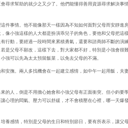
正會尋求幫助的就少之又少了。他們能懂得善用資源尋求解決事
理這件事情。他不能像那天一樣因為不知如何面對父母而安靜進
說，像小強這樣的人大都是扮演乖兒子的角色，要他和父母把這
上有行動，要經過一段時間來累積勇氣，還要和諮商師不斷的演
，若是父母不願改，這樣下去，對大家都不好，特別是小強會很
，小強可以先為太太預留飯菜，以免去父母的不滿。
勵和安撫。兩人多找機會在一起建立感情，如中午一起用飯，夫
出來的人，倒是不用擔心她會和小強父母有正面衝突。但小鈞要
要讓心理的悶氣、壓力可以舒緩，才不會積壓在心裡，哪一天爆
，培養感情，特別是父母的生日和特別節日，要有所表示，讓父