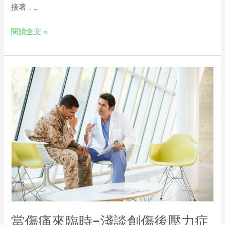
接著，…
閱讀全文 »
當傷痛來臨時-淺談創傷後壓力症