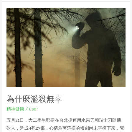
為什麼濫殺無辜
精神健康
/
user
五月21日，大二學生鄭捷在台北捷運用水果刀和瑞士刀隨機
砍人，造成4死23傷，心情為著這樣的慘劇尚未平復下來，緊