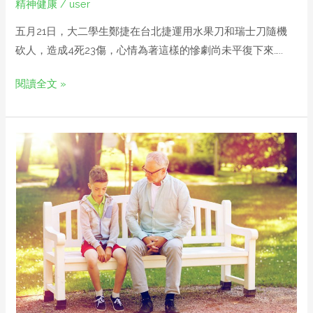
精神健康
/
user
五月21日，大二學生鄭捷在台北捷運用水果刀和瑞士刀隨機
砍人，造成4死23傷，心情為著這樣的慘劇尚未平復下來…..
閱讀全文 »