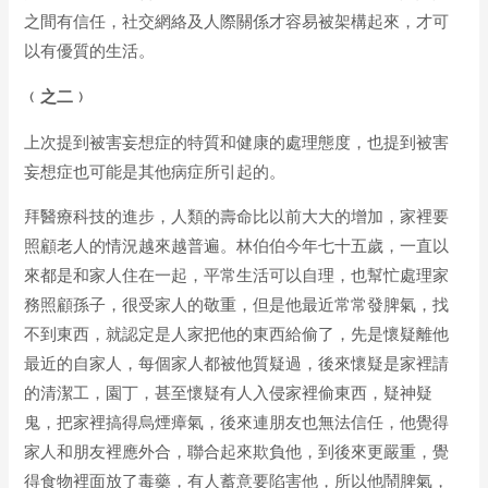
之間有信任，社交網絡及人際關係才容易被架構起來，才可
以有優質的生活。
﹙之
二
﹚
上次提到被害妄想症的特質和健康的處理態度，也提到被害
妄想症也可能是其他病症所引起的。
拜醫療科技的進步，人類的壽命比以前大大的增加，家裡要
照顧老人的情況越來越普遍。林伯伯今年七十五歲，一直以
來都是和家人住在一起，平常生活可以自理，也幫忙處理家
務照顧孫子，很受家人的敬重，但是他最近常常發脾氣，找
不到東西，就認定是人家把他的東西給偷了，先是懷疑離他
最近的自家人，每個家人都被他質疑過，後來懷疑是家裡請
的清潔工，園丁，甚至懷疑有人入侵家裡偷東西，疑神疑
鬼，把家裡搞得烏煙瘴氣，後來連朋友也無法信任，他覺得
家人和朋友裡應外合，聯合起來欺負他，到後來更嚴重，覺
得食物裡面放了毒藥，有人蓄意要陷害他，所以他鬧脾氣，