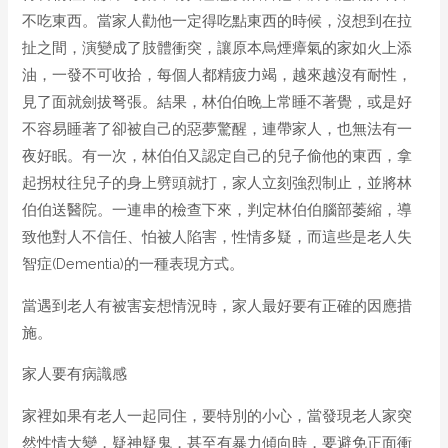
不吃東西。當家人勸他一定得吃點東西的時候，沒想到在拉
扯之間，演變成了肢體衝突，讓原本烏煙瘴氣的家如火上添
油，一發不可收拾，每個人都精疲力竭，越來越沒有耐性，
見了面就劍拔弩張。結果，林伯伯晚上常睡不著覺，或是好
不容易睡著了卻被自己的惡夢驚醒，連帶家人，也無法有一
夜好眠。有一次，林伯伯又認定自己的兒子偷他的東西，拿
起拐杖往兒子的身上劈頭就打，家人立刻強烈制止，並將林
伯伯送醫院。一連串的檢查下來，判定林伯伯腦部萎縮，導
致他對人不信任、怕被人陷害，性情多疑，而這些是老人失
智症(Dementia)的一種表現方式。
當遇到老人有被害妄想情況時，家人最好要有正確的因應措
施。
家人要有病識感
家裡如果有老人一起同住，要特別的小心，當發現老人家突
然性情大變，疑神疑鬼，甚至有暴力傾向時，要避免正面衝