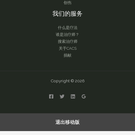
创伤
我们的服务
什么是疗法
谁是治疗师？
搜索治疗师
关于CACS
捐献
Copyright © 2026
English
繁體中文
简体中文
退出移动版