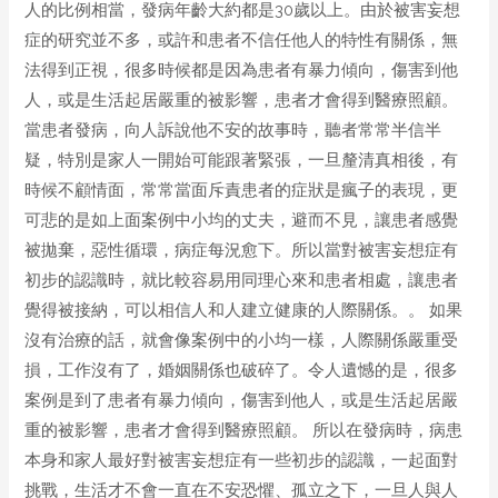
人的比例相當，發病年齡大約都是30歲以上。由於被害妄想
症的研究並不多，或許和患者不信任他人的特性有關係，無
法得到正視，很多時候都是因為患者有暴力傾向，傷害到他
人，或是生活起居嚴重的被影響，患者才會得到醫療照顧。
當患者發病，向人訴說他不安的故事時，聽者常常半信半
疑，特別是家人一開始可能跟著緊張，一旦釐清真相後，有
時候不顧情面，常常當面斥責患者的症狀是瘋子的表現，更
可悲的是如上面案例中小均的丈夫，避而不見，讓患者感覺
被拋棄，惡性循環，病症每況愈下。所以當對被害妄想症有
初步的認識時，就比較容易用同理心來和患者相處，讓患者
覺得被接納，可以相信人和人建立健康的人際關係。。 如果
沒有治療的話，就會像案例中的小均一樣，人際關係嚴重受
損，工作沒有了，婚姻關係也破碎了。令人遺憾的是，很多
案例是到了患者有暴力傾向，傷害到他人，或是生活起居嚴
重的被影響，患者才會得到醫療照顧。 所以在發病時，病患
本身和家人最好對被害妄想症有一些初步的認識，一起面對
挑戰，生活才不會一直在不安恐懼、孤立之下，一旦人與人