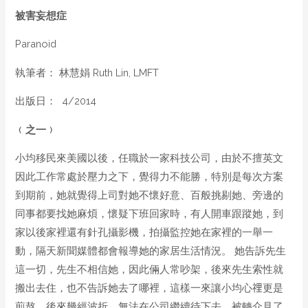
被害妄想症
Paranoid
執筆者： 林慧娟 Ruth Lin, LMFT
出版日： 4/2014
﹙之一﹚
小均移民來美國以後，任職於一家科技公司，由於不擅英文
因此工作常處於壓力之下，覺得力不能勝，特別是每次方案
到期前，她就覺得上司對她不懷好意、百般挑剔她、旁邊的
同事都要找她麻煩，懷疑下班回家時，有人開車跟蹤她，到
家以後家裡還有針孔攝影機，拍攝監控她在家裡的一舉一
動，隔天新聞媒體都會報導她的家居生活情況。 她告訴先生
這一切，先生不相信她，因此倆人常吵架，後來先生索性就
搬出去住，也不告訴她去了哪裡，這樣一來讓小均心𥚃更是
煎熬。後來幾經波折，無法在公司繼續待下去，被轉介見了