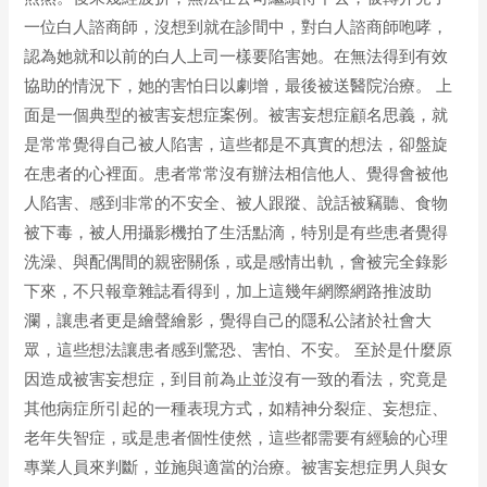
一位白人諮商師，沒想到就在診間中，對白人諮商師咆哮，
認為她就和以前的白人上司一樣要陷害她。在無法得到有效
協助的情況下，她的害怕日以劇增，最後被送醫院治療。 上
面是一個典型的被害妄想症案例。被害妄想症顧名思義，就
是常常覺得自己被人陷害，這些都是不真實的想法，卻盤旋
在患者的心裡面。患者常常沒有辦法相信他人、覺得會被他
人陷害、感到非常的不安全、被人跟蹤、說話被竊聽、食物
被下毒，被人用攝影機拍了生活點滴，特別是有些患者覺得
洗澡、與配偶間的親密關係，或是感情出軌，會被完全錄影
下來，不只報章雜誌看得到，加上這幾年網際網路推波助
瀾，讓患者更是繪聲繪影，覺得自己的隱私公諸於社會大
眾，這些想法讓患者感到驚恐、害怕、不安。 至於是什麼原
因造成被害妄想症，到目前為止並沒有一致的看法，究竟是
其他病症所引起的一種表現方式，如精神分裂症、妄想症、
老年失智症，或是患者個性使然，這些都需要有經驗的心理
專業人員來判斷，並施與適當的治療。被害妄想症男人與女