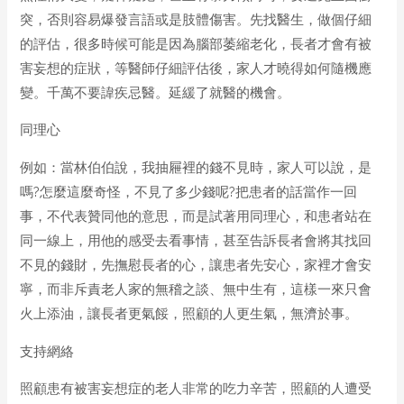
突，否則容易爆發言語或是肢體傷害。先找醫生，做個仔細
的評估，很多時候可能是因為腦部萎縮老化，長者才會有被
害妄想的症狀，等醫師仔細評估後，家人才曉得如何隨機應
變。千萬不要諱疾忌醫。延緩了就醫的機會。
同理心
例如：當林伯伯說，我抽屜裡的錢不見時，家人可以說，是
嗎?怎麼這麼奇怪，不見了多少錢呢?把患者的話當作一回
事，不代表贊同他的意思，而是試著用同理心，和患者站在
同一線上，用他的感受去看事情，甚至告訴長者會將其找回
不見的錢財，先撫慰長者的心，讓患者先安心，家裡才會安
寧，而非斥責老人家的無稽之談、無中生有，這樣一來只會
火上添油，讓長者更氣餒，照顧的人更生氣，無濟於事。
支持網絡
照顧患有被害妄想症的老人非常的吃力辛苦，照顧的人遭受