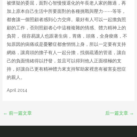
被懷疑的委屈，面對心智慢慢退化的年長老人家的難過，再
加上原本自己生活中所要面對的各種挑戰與壓力⋯⋯等等，
都會讓一個照顧者感到心力交瘁。最好有人可以一起擔負照
顧的工作，否則照顧者心中這種複雜的情感、體力精神上的
負荷， 很容易讓人也跟著生病，胃痛，頭痛，全身痠痛，不
知原因的病痛或是憂鬱症都會悄悄上身，所以一定要有支持
網絡，讓肩頭的擔子有人一起分擔，找個疏通的管道，讓自
己的負面情緒得以抒發，並且可以得到他人正面積極的支
持，好讓自己更有精神體力來支持幫助家裡患有被害妄想症
的親人。
April 2014
←
前一篇文章
后一篇文章
→