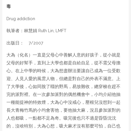
毒
Drug addiction
執筆者：林慧娟 Ruth Lin, LMFT
出版日： 7/2007
大為（化名）一直是父母心中善解人意的好孩子，從小就是
父母的好幫手，直到上大學也都是自給自足，從不需父母擔
心。在上中學的時候，大為想盡辦法要讓自己成為一位受歡
迎、人見人愛的風雲人物，但總是對自己的外表不滿意。上
了大學後，心如同脫了韁的野馬，易放難收，總穿梭在趕不
完的派對裡。在一次參加派對的偶然機會中，小均介紹他抽
一種能提神的特效煙，大為心中沒戒心，壓根兒沒想到一起
長大青梅竹馬的小均會害他，要他抽大麻，況且參加派對的
人也都吸，一點都不足為奇。吸完後也只不過是昏昏沈沈
的，沒啥特別，大為心想，吸大麻才沒有那麼可怕，自己也