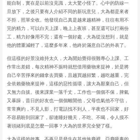
能自制，實在是以前沒見識，太大驚小怪了。心中的防線一
旦放下，之後只要有人介紹不同的新玩意兒，大為都是來者
不拒，照單全收。他發現自己真是越來越精神，往往有用不
完的精力，可以白天上課，晚上上夜班，甚至還可以打兩份
工，精力好像用不完；還有一個好處，大為從沒想到，就是
他的體重減輕了，這麼多年來，他終於滿意自己的外表了。
但這樣的好景沒維持太久，大為開始覺得很難專心上課、工
作常出差錯，每次精神不振時就想借用藥物來提神，於是將
自己辛苦掙來的錢拿去買藥，且越買越頻繁，越吃越重，完
全依賴藥物來提神，這樣的惡性循環，讓大為厭棄自己，但
又無力自拔。後來課業一落千丈，工作也一個個不保，脾氣
又暴躁，昔日的好友也一個個離開他，父母也氣他不守信，
常常爽約，不見人影，打電話找不到人，半夜也不回家，好
不容易盼到回家了，卻連睡好幾天，不吃、不喝，令人摸不
著頭緒到底是怎麼一回事？大為的世界完全變了樣。
大為這樣的故事，不再只是發生在其他族裔裡，亞裔吸毒的