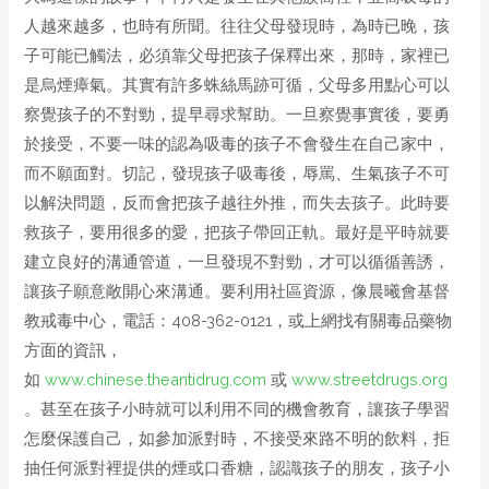
人越來越多，也時有所聞。往往父母發現時，為時已晚，孩
子可能已觸法，必須靠父母把孩子保釋出來，那時，家裡已
是烏煙瘴氣。其實有許多蛛絲馬跡可循，父母多用點心可以
察覺孩子的不對勁，提早尋求幫助。一旦察覺事實後，要勇
於接受，不要一味的認為吸毒的孩子不會發生在自己家中，
而不願面對。切記，發現孩子吸毒後，辱罵、生氣孩子不可
以解決問題，反而會把孩子越往外推，而失去孩子。此時要
救孩子，要用很多的愛，把孩子帶回正軌。最好是平時就要
建立良好的溝通管道，一旦發現不對勁，才可以循循善誘，
讓孩子願意敞開心來溝通。要利用社區資源，像晨曦會基督
教戒毒中心，電話：408-362-0121，或上網找有關毒品藥物
方面的資訊，
如
www.chinese.theantidrug.com
或
www.streetdrugs.org
。甚至在孩子小時就可以利用不同的機會教育，讓孩子學習
怎麼保護自己，如參加派對時，不接受來路不明的飲料，拒
抽任何派對裡提供的煙或口香糖，認識孩子的朋友，孩子小