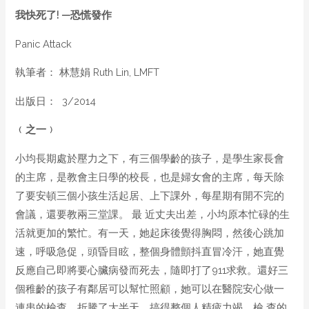
我快死了
! —
恐慌發作
Panic Attack
執筆者： 林慧娟 Ruth Lin, LMFT
出版日： 3/2014
﹙之一﹚
小均長期處於壓力之下，有三個學齡的孩子，是學生家長會
的主席，是教會主日學的校長，也是婦女會的主席，每天除
了要安頓三個小孩生活起居、上下課外，每星期有開不完的
會議，還要教兩三堂課。 最 近丈夫出差，小均原本忙碌的生
活就更加的繁忙。有一天，她起床後覺得胸悶，然後心跳加
速，呼吸急促，頭昏目眩，整個身體顫抖直冒冷汗，她直覺
反應自己即將要心臟病發而死去，隨即打了911求救。還好三
個稚齡的孩子有鄰居可以幫忙照顧，她可以在醫院安心做一
連串的檢查，折騰了大半天，搞得整個人精疲力竭，檢 查的