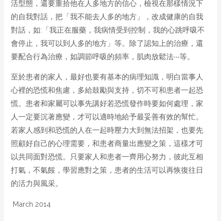
活型態，還要重拾他在人多地方的信心，檢視在那樣情況下
的自我對話，把「我不能去人多的地方」，改成健康的自我
對話，如:「我正在服藥，我病情受到控制，我的心跳呼吸不
會停止，我可以到人多的地方」等。除了認知上的治療，還
要配合行為治療，如調節呼吸的頻率，肌肉放鬆法‧‧‧等。
至於患者的家人，最好也要有基本的病理知識，明白當事人
心裡的恐慌和焦慮，多給鼓勵與支持，切不可和患者一起恐
慌。患者和家屬可以事先講好若恐慌發作時要如何處理，家
人一定要沉著應變，才可以適時地給予最妥善有效的幫忙。
若家人感到和恐慌的人在一起時壓力大到無法招架，也要先
照顧好自己的心理需要，和患者商量出應變之策，這樣才可
以共同面對恐慌。只要家人和患者一齊用心努力，彼此互相
打氣，不氣餒，學習應對之策，患者的生活可以再恢復往日
的活力與風采。
March 2014