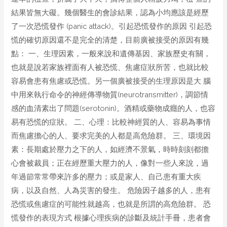
結果皆無大礙。幾個醫生的會診結果，認為小均應該是經歷
了一次恐慌發作 (panic attack)。引起恐慌發作的原因 引起恐
慌的確切原因還不是完全的清楚，目前廣被接受的原因有幾
點： 一、生理因素，一般來說和遺傳基因、家族歷史有關，
也就是說若家族裡面有人被恐慌、焦慮症狀所苦，也就比較
容易會患有焦慮或恐慌。另一個廣被接受的生理原因是大 腦
中用來執行命令的神經傳導物質(neurotransmitter)，調節情
感的血清素出了問題(serotonin)。酒精或藥物成癮的人，也容
易有恐慌的症狀。 二、心理：比較神經質的人、容易為事情
而焦慮擔心的人、要求完美的人都是高危險群。 三、環境因
素：長期處於壓力之下的人，如經濟不景氣，時時刻刻都擔
心會被裁員；正在經歷重大壓力的人，像對一些人來說，過
年過節常常帶來許多的壓力；或是家人、自己患有重大疾
病，以及自然、人為災害的發生。 危險因子越多的人，患有
恐慌或焦慮症的可能性就越高，也就是所謂的高危險群。 恐
慌發作的表現方式 根據心理疾病的診斷及統計手冊，患者會