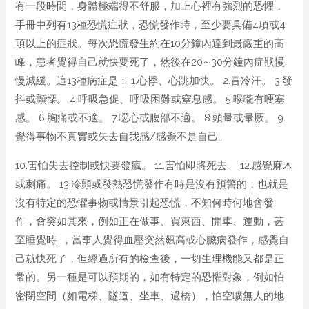
有一段時間，身體極端得不舒服，加上心裡有強烈的恐懼，
手冊中列有13種恐慌症狀，恐慌發作時，至少要具備4項或4
項以上的症狀。每次恐慌發生約在10分鐘內達到最嚴重的高
峰，患者覺得自己就快要死了，然後在20∼30分鐘內症狀慢
慢減緩。這13種病症是： 1.心悸、心跳加快。 2.冒冷汗。 3.發
抖或顫慄。 4.呼吸急促、呼吸困難或窒息感。 5.喉嚨有哽塞
感。 6.胸痛或不適。 7.噁心或腹部不適。 8.頭暈或暈厥。 9.
覺得事物不真實或失去自我感/感覺不是自己。
10.害怕失去控制或快要發瘋。 11.害怕即將死去。 12.感覺麻木
或刺痛。 13.冷顫或發熱恐慌發作有時是沒有預警的，也就是
沒有特定的恐懼事物或情景引起恐慌，不知何時何地會發
作，會突如其來，例如正在做事、買東西、開車、運動，甚
至睡覺時…，當事人覺得血壓突然飆高或心臟病發作，感覺自
己就快死了，但經過所有的檢查後，一切生理機能又都是正
常的。另一種是可以預期的，如有特定的恐懼對象，例如怕
密閉空間（如電梯、隧道、坐車、過橋），怕空曠無人的地