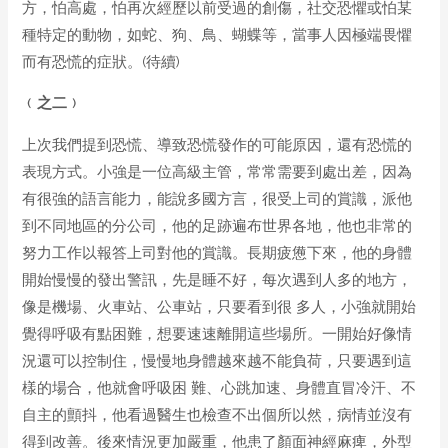
方，怕高處，怕再次經歷以前受過的創傷，社交恐懼或怕某
種特定的動物，如蛇、狗、鳥、蝴蝶等，當事人因極端畏懼
而有恐慌的症狀。(待續)
﹙之
二
﹚
上次我們提到恐慌、導致恐慌發作的可能原因，還有恐慌的
表現方式。小強是一位高級主管，常常需要到處出差，因為
有很強的語言能力，能說多國方言，很受上司的賞識，派他
到不同地區的分公司，他的足跡遍布世界各地，他也非常的
努力工作以報答上司對他的賞識。長期疲憊下來，他的身體
開始慢慢的發出警訊，先是睡不好，每次遇到人多的地方，
像是機場、火車站、公車站，只要看到很 多人，小強就開始
覺得呼吸有點困難，想要速速離開這些場所。一開始好像情
況還可以控制住，慢慢地身體越來越不能負荷，只要遇到這
樣的場合，他就會呼吸困 難、心跳加速、身體直冒冷汗、不
自主的顫抖，他看過醫生也檢查不出個所以然，病情並沒有
得到改善。後來情況更加嚴重，他患了顏面神經麻痺，外型