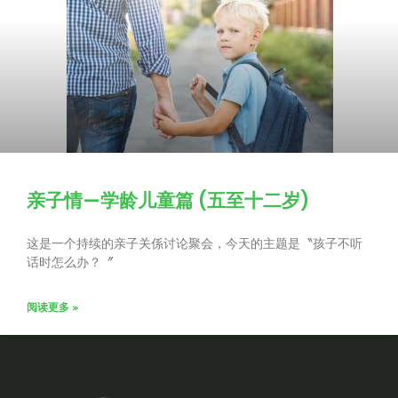
亲子情—学龄儿童篇 (五至十二岁)
这是一个持续的亲子关係讨论聚会，今天的主题是〝孩子不听
话时怎么办？〞
阅读更多 »