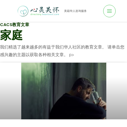
跳
至
美籍华人咨询服务
M
内
CACS教育文章
A
容
家庭
I
我们精选了越来越多的有益于我们华人社区的教育文章。 请单击您
N
感兴趣的主题以获取各种相关文章。 p>
M
E
N
U