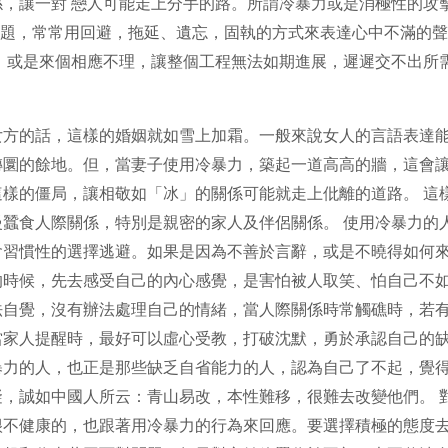
對 戀人可能走上分手的路。所謂冷暴力或是消極性的攻擊行為 (pas
對解決問題，常常用回避，拖延、遺忘，固執的方式來表達心中不滿
，或是來個相應不理，讓整個工程無法如期進展，遲遲交不出所
女方的話，這樣的婚姻就如雪上加霜。一般來說女人的言語表達
轉圜的餘地。但，當妻子使用冷暴力，築起一道高高的牆，這會
樣的僵局，讓相敬如「冰」的關係可能就走上仳離的道路。 這
蠶食人際關係，特別是親密的家人及伴侶關係。 使用冷暴力的
會習慣性的選擇逃避。如果是因為不善於言辭，或是不曉得如何
的時候，先去感受自己的內心感覺，是害怕被人取笑、怕自己不
法自覺，沒有辦法處理自己的情緒，當人際關係時常觸礁時，若
當家人提醒時，最好可以虛心受教，打破沈默，勇於承認自己的
暴力的人，也正是那些缺乏自省能力的人，認為自己了不起，覺
，誠如中國人所云：青山易改，本性難移，很難去改變他們。 
很不健康的，也跟著用冷暴力的行為來回應。要選擇積極的態度