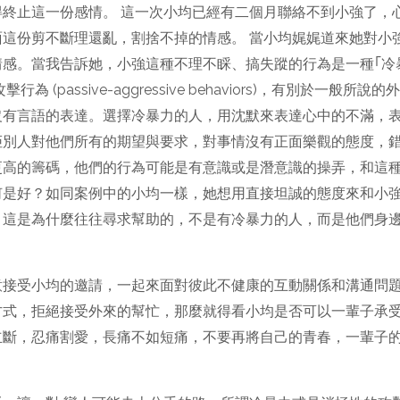
終止這一份感情。 這一次小均已經有二個月聯絡不到小強了，
面這份剪不斷理還亂，割捨不掉的情感。 當小均娓娓道來她對小
感。當我告訴她，小強這種不理不睬、搞失蹤的行為是一種｢冷
 (passive-aggressive behaviors)，有別於一
沒有言語的表達。選擇冷暴力的人，用沈默來表達心中的不滿，
別人對他們所有的期望與要求，對事情沒有正面樂觀的態度，錯
更高的籌碼，他們的行為可能是有意識或是潛意識的操弄，和這
何是好？如同案例中的小均一樣，她想用直接坦誠的態度來和小
，這是為什麼往往尋求幫助的，不是有冷暴力的人，而是他們身
接受小均的邀請，一起來面對彼此不健康的互動關係和溝通問題
方式，拒絕接受外來的幫忙，那麼就得看小均是否可以一輩子承
斷，忍痛割愛，長痛不如短痛，不要再將自己的青春，一輩子的