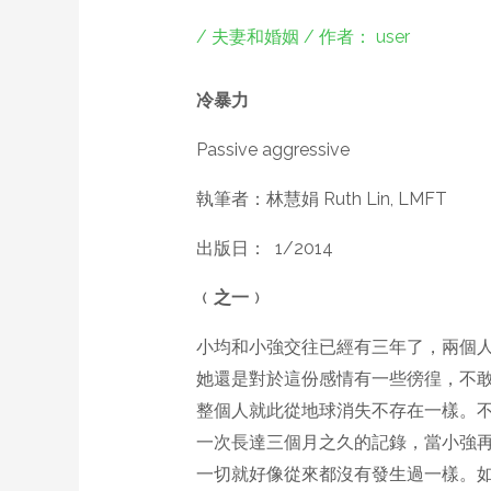
/
夫妻和婚姻
/ 作者：
user
冷暴力
Passive aggressive
執筆者：林慧娟 Ruth Lin, LMFT
出版日： 1/2014
﹙之一﹚
小均和小強交往已經有三年了，兩個
她還是對於這份感情有一些徬徨，不敢
整個人就此從地球消失不存在一樣。不
一次長達三個月之久的記錄，當小強
一切就好像從來都沒有發生過一樣。如