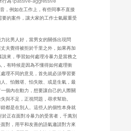
sive-aggressive
的聲音，例如在工作上，有些同事不直接
需要的案件，讓大家的工作士氣嚴重受
能力比男人好，當男女的關係出現問
讓丈夫覺得被拒於千里之外，如果再加
樣說來，學習如何處理冷暴力是當務之
人，有時候是因為不懂得如何處理衝
來處理不同的意見，首先就必須學習要
如人、怕難堪、怕失敗、或是生氣，最
有一個內在動力，想要讓自己的人際關
缺失與不足，正視問題，尋求幫助。
得錯都是在別人。這些人的個性本身就
對於正在面對冷暴力的受害者，千萬別
去面對，用平和友善的語氣邀請對方來