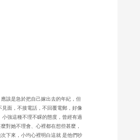
，應該是急於把自己嫁出去的年紀，但
不見面，不接電話，不回覆電郵，好像
。小強這種不理不睬的態度，曾經有過
甚麼對她不理會、心裡都在想些甚麼，
次下來，小均心裡明白這就 是他們吵