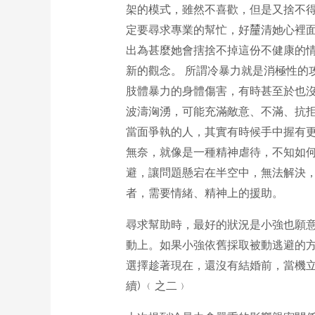
架的模式，雖然不喜歡，但是又捨不得
定要尋求專業的幫忙，好𨤳清她心裡
出為甚麼她會搳捨不掉這份不健康的情
新的觀念。 所謂冷暴力就是消極性的攻擊行為
肢體暴力的身體傷害，有時甚至於也
波濤洶湧，可能充滿敵意、不滿、抗拒
當面爭執的人，其實有時候手中握有
無奈，就像是一種精神虐待，不知如
避，讓問題懸宕在半空中，無法解決
者，需要情緒、精神上的援助。
尋求幫助時，最好的狀況是小強也願意
動上。如果小強依舊採取被動逃避的
選擇趁著現在，還沒有結婚前，當機立
續) ﹙之二﹚