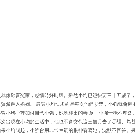
人就像歡喜冤家，感情時好時壞。雖然小均已經快要三十五歲了
貿然進入婚姻。 最讓小均怯步的是每次他們吵架，小強就會避
管小均心裡如何掛念小強，她所釋出的善 意，小強一概不理會
再次出現在小均的生活中，他也不會交代這三個月去了哪裡、為
果小均問起，小強會用非常生氣的眼神看著她，沈默不回答。幾