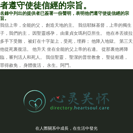
者遵守使徒信經的宗旨。
名錄中列出的提供者已簽署一份聲明，表明他們遵守使徒信經的宗
旨。
我信上帝，全能的父， 創造天地的主。 我信耶穌基督，上帝的獨生
子，我們的主， 因聖靈感孕， 由童貞女瑪利亞所生。 他在本丟彼拉
多手下受難， 被釘在十字架上，受死，埋葬； 他降入地獄。 第三天
他從死裏復活。 他升天 坐在全能的父上帝的右邊。 從那裏他將降
臨，審判活人和死人。 我信聖靈， 聖潔的普世教會， 聖徒相通，
罪得赦免， 身體復活， 永生。阿門。
在人際關系中成長，在生活中發光