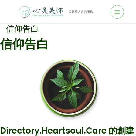
跳
至
美籍華人咨詢服務
M
主
信仰告白
A
要
內
信仰告白
I
容
N
M
E
N
U
Directory.heartsoul.care 的創建