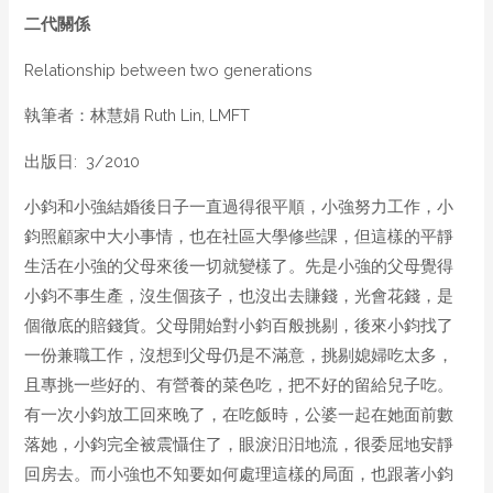
二代關係
Relationship between two generations
執筆者：林慧娟 Ruth Lin, LMFT
出版日: 3/2010
小鈞和小強結婚後日子一直過得很平順，小強努力工作，小
鈞照顧家中大小事情，也在社區大學修些課，但這樣的平靜
生活在小強的父母來後一切就變樣了。先是小強的父母覺得
小鈞不事生產，沒生個孩子，也沒出去賺錢，光會花錢，是
個徹底的賠錢貨。父母開始對小鈞百般挑剔，後來小鈞找了
一份兼職工作，沒想到父母仍是不滿意，挑剔媳婦吃太多，
且專挑一些好的、有營養的菜色吃，把不好的留給兒子吃。
有一次小鈞放工回來晚了，在吃飯時，公婆一起在她面前數
落她，小鈞完全被震懾住了，眼淚汨汨地流，很委屈地安靜
回房去。而小強也不知要如何處理這樣的局面，也跟著小鈞