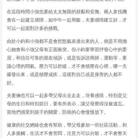
在這段時間小強也要給太太無限的鼓勵和安撫。兩人多找機
會在一起建立感情，如中午一起用飯，夫妻感情建立好，才
可以一起面對許多的挑戰。
由於小鈞和小強都不是會把怒氣表達出來的人，倒是不用擔
心她會和小強父母有正面衝突。但小鈞要學習抒發心中的委
屈，和信任可靠的朋友傾訴，或是告訴諮商師，運動等，要
讓心理的悶氣、壓力可以舒緩，才不會積壓在心裡，哪一天
爆發出來，或是積壓成疾，這樣對自己或是身旁的人都不
好。
夫妻倆也可以一起多帶父母出去走走，培養感情，特別是父
母的生日和特別節日，要有所表示，讓父母覺得沒被遺忘。
當他們感受到孩子的關愛，防衛的心會慢慢放下。
健康的社交網絡也會有幫助，帶父母參加一些社區活動，和
人多接觸，生活才不會苦悶，注意力可以分散，才不會整天