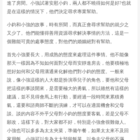
進了房間。小強試著安慰小鈞，兩人都不曉得如何是好?也就
是在這樣的情況下，他們決定尋求專業幫助。
小鈞和小強的故事，時有所聞，而真正會尋求幫助的就少之
又少了。他們能懂得善用資源尋求解決事情的方法，這是一
個難能可貴的處事態度，對他們的婚姻絕對有幫助。
首先小強要長大，用成熟的態度來處理這件事情。他不能像
那天一樣因為不知如何面對父母而安靜進房去，他要積極地
想好如何和父母用溝通來化解他們對小鈞的態度。一般來
說，像小強這樣的人大都是扮演乖兒子的角色，要他和父母
把這樣的事談開來，是需要極大的勇氣，所以雖然有這樣的
建議，並不見得會馬上有行動，要經過一段時間來累積勇
氣，還要和諮商師不斷的演練，才可以在適當機會和父母
談。談的內容不外乎父母對小鈞的態度要客氣，若是父母不
願改，這樣下去，對大家都不好，特別是小強會很難做人。
小強也可以多多為太太夾菜，準備午餐，如果太太來不及回
家用飯，小強可以先為太太預留飯菜，以免去父母的不滿。